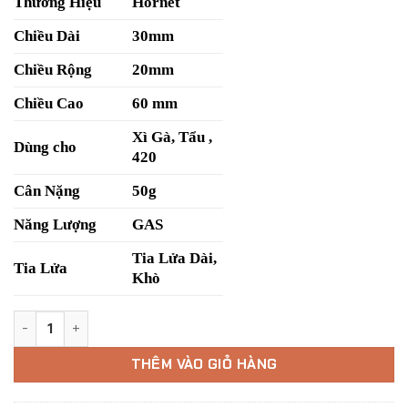
Thương Hiệu
Hornet
Chiều Dài
30mm
Chiều Rộng
20mm
Chiều Cao
60 mm
Xì Gà, Tẩu ,
Dùng cho
420
Cân Nặng
50g
Năng Lượng
GAS
Tia Lửa Dài,
Tia Lửa
Khò
Bật Lửa Honest Cross-Hatch số lượng
THÊM VÀO GIỎ HÀNG