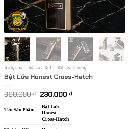
Trang chủ
/
Bật Lửa 420
/
Bật Lửa Thường
Bật Lửa Honest Cross-Hatch
Giá
Giá
300.000
230.000
₫
₫
gốc
hiện
là:
tại
Bật Lửa
Tên Sản Phẩm
Honest
300.000 ₫.
là:
Cross-Hatch
230.000 ₫.