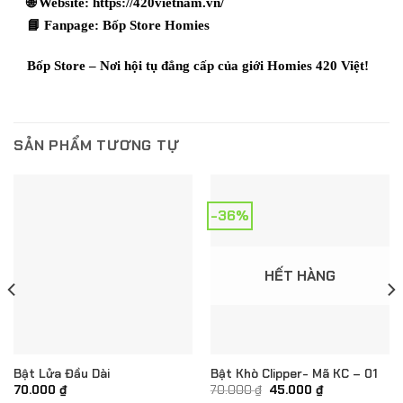
🌐 Website:
https://420vietnam.vn/
📘 Fanpage:
Bốp Store Homies
Bốp Store – Nơi hội tụ đẳng cấp của giới Homies 420 Việt!
SẢN PHẨM TƯƠNG TỰ
-36%
HẾT HÀNG
Bật Lửa Đầu Dài
Bật Khò Clipper- Mã KC – 01
Giá
Giá
70.000
₫
70.000
₫
45.000
₫
gốc
hiện