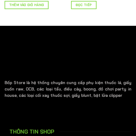
là:
tại
THÊM VÀO GIỎ HÀNG
ĐỌC TIẾP
70.000 ₫.
là:
45.000 ₫.
Bốp Store là hệ thống chuyên cung cấp phụ kiện thuốc lá, giấy
cuốn raw, OCB, các loại tẩu, điếu cày, boong, đồ chơi party in
house, các loại cối xay thuốc sợi, giấy blunt, bật lửa clipper
THÔNG TIN SHOP