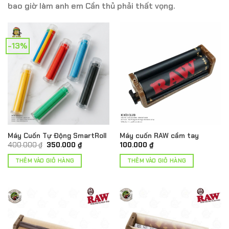
bao giờ làm anh em Cần thủ phải thất vọng.
-13%
Máy Cuốn Tự Động SmartRoll
Máy cuốn RAW cầm tay
Giá
Giá
400.000
₫
350.000
₫
100.000
₫
gốc
hiện
là:
tại
THÊM VÀO GIỎ HÀNG
THÊM VÀO GIỎ HÀNG
400.000 ₫.
là:
350.000 ₫.