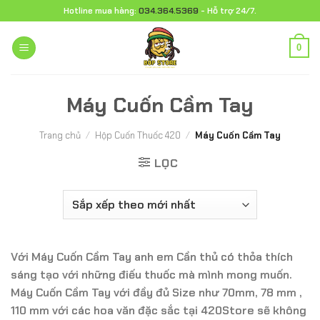
Chuyển
Hotline mua hàng:
034.364.5369
- Hỗ trợ 24/7.
đến
nội
0
dung
Máy Cuốn Cầm Tay
Trang chủ
/
Hộp Cuốn Thuốc 420
/
Máy Cuốn Cầm Tay
LỌC
Với Máy Cuốn Cầm Tay anh em Cần thủ có thỏa thích
sáng tạo với những điếu thuốc mà mình mong muốn.
Máy Cuốn Cầm Tay với đầy đủ Size như 70mm, 78 mm ,
110 mm với các hoa văn đặc sắc tại 420Store sẽ không