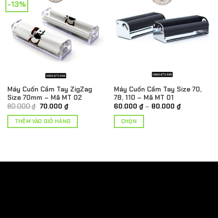
-13%
Máy Cuốn Cầm Tay ZigZag
Máy Cuốn Cầm Tay Size 70,
Size 70mm – Mã MT 02
78, 110 – Mã MT 01
Giá
Giá
Khoảng
80.000
₫
70.000
₫
60.000
₫
–
80.000
₫
gốc
hiện
giá:
là:
tại
từ
THÊM VÀO GIỎ HÀNG
CHỌN
80.000 ₫.
là:
60.000 ₫
70.000 ₫.
đến
Sản
80.000 ₫
phẩm
này
có
nhiều
biến
thể.
Các
tùy