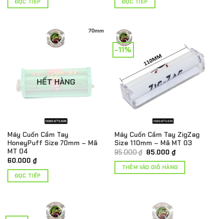
ĐỌC TIẾP
ĐỌC TIẾP
-11%
HẾT HÀNG
Máy Cuốn Cầm Tay
Máy Cuốn Cầm Tay ZigZag
HoneyPuff Size 70mm – Mã
Size 110mm – Mã MT 03
MT 04
Giá
Giá
95.000
₫
85.000
₫
gốc
hiện
60.000
₫
là:
tại
THÊM VÀO GIỎ HÀNG
95.000 ₫.
là:
ĐỌC TIẾP
85.000 ₫.