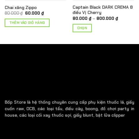
Captain Black DARK CREMA 8
Chai xăng Zippo
điếu Vị Cherry
Giá
Giá
80.000
₫
60.000
₫
gốc
hiện
Khoảng
80.000
₫
–
800.000
₫
là:
tại
giá:
THÊM VÀO GIỎ HÀNG
80.000 ₫.
là:
từ
CHỌN
60.000 ₫.
80.000 ₫
đến
Sản
800.000 ₫
phẩm
này
có
nhiều
biến
thể.
Các
tùy
chọn
có
Bốp Store là hệ thống chuyên cung cấp phụ kiện thuốc lá, giấy
thể
cuốn raw, OCB, các loại tẩu, điếu cày, boong, đồ chơi party in
được
house, các loại cối xay thuốc sợi, giấy blunt, bật lửa clipper
chọn
trên
trang