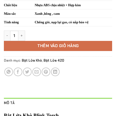
Chất liệu
Nhựa ABS chịu nhiệt + Hợp kim
Màu sắc
Xanh ,hồng , cam
Tính năng
Chống gió, nạp lại gas, có nắp bảo vệ
Bật Lửa Khò Blink Torch số lượng
THÊM VÀO GIỎ HÀNG
Danh mục:
Bật Lửa Khò
,
Bật Lửa 420
MÔ TẢ
Bật Lửa Khò Blink Torch