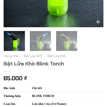
Trang chủ
/
Bật Lửa 420
/
Bật Lửa Khò
Bật Lửa Khò Blink Torch
65.000
₫
Đặc tính
Chi tiết
Thương hiệu
BLINK TORCH
Loại lửa
Lửa khò 1 tia (Jet Flame)