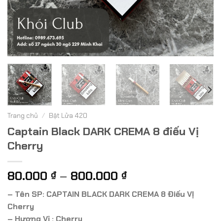
Trang chủ
/
Bật Lửa 420
Captain Black DARK CREMA 8 điếu Vị
Cherry
Khoảng
80.000
–
800.000
₫
₫
giá:
– Tên SP: CAPTAIN BLACK DARK CREMA 8 Điếu VỊ
từ
Cherry
80.000 ₫
– Hương Vị : Cherry