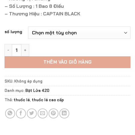
đến
– Số Lượng : 1 Bao 8 Điếu
800.000 ₫
– Thương Hiệu : CAPTAIN BLACK
số lượng
Captain Black DARK CREMA 8 điếu Vị Cherry số lượng
THÊM VÀO GIỎ HÀNG
SKU:
Không áp dụng
Danh mục:
Bật Lửa 420
Thẻ:
thuốc lá
,
thuốc lá cao cấp