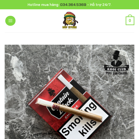
Chuyển
Hotline mua hàng:
034.364.5369
- Hỗ trợ 24/7.
đến
nội
0
dung