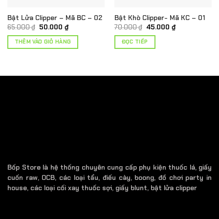
Bật Lửa Clipper – Mã BC – 02
Bật Khò Clipper- Mã KC – 01
Giá
Giá
Giá
Giá
65.000
₫
50.000
₫
70.000
₫
45.000
₫
gốc
hiện
gốc
hiện
là:
tại
là:
tại
THÊM VÀO GIỎ HÀNG
ĐỌC TIẾP
65.000 ₫.
là:
70.000 ₫.
là:
50.000 ₫.
45.000 ₫.
 ₫
Bốp Store là hệ thống chuyên cung cấp phụ kiện thuốc lá, giấy
cuốn raw, OCB, các loại tẩu, điếu cày, boong, đồ chơi party in
house, các loại cối xay thuốc sợi, giấy blunt, bật lửa clipper