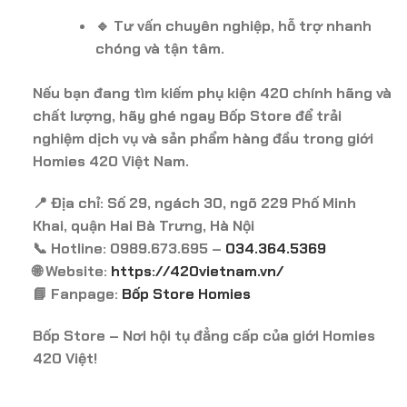
🔹 Tư vấn chuyên nghiệp, hỗ trợ nhanh
chóng và tận tâm.
Nếu bạn đang tìm kiếm phụ kiện 420 chính hãng và
chất lượng, hãy ghé ngay Bốp Store để trải
nghiệm dịch vụ và sản phẩm hàng đầu trong giới
Homies 420 Việt Nam.
📍 Địa chỉ: Số 29, ngách 30, ngõ 229 Phố Minh
Khai, quận Hai Bà Trưng, Hà Nội
📞 Hotline: 0989.673.695 –
034.364.5369
🌐 Website:
https://420vietnam.vn/
📘 Fanpage:
Bốp Store Homies
Bốp Store – Nơi hội tụ đẳng cấp của giới Homies
420 Việt!