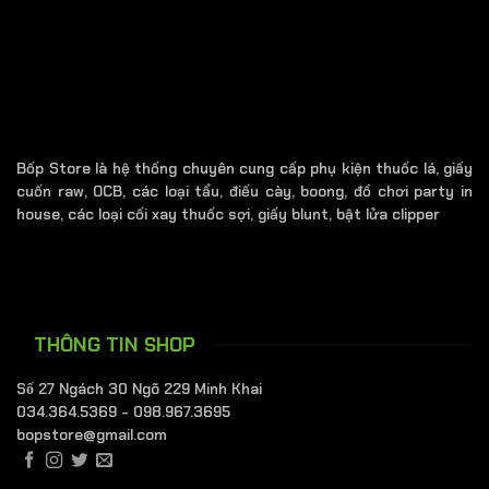
Bốp Store là hệ thống chuyên cung cấp phụ kiện thuốc lá, giấy
cuốn raw, OCB, các loại tẩu, điếu cày, boong, đồ chơi party in
house, các loại cối xay thuốc sợi, giấy blunt, bật lửa clipper
THÔNG TIN SHOP
Số 27 Ngách 30 Ngõ 229 Minh Khai
034.364.5369 - 098.967.3695
bopstore@gmail.com