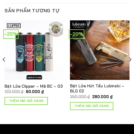
SẢN PHẨM TƯƠNG TỰ
-25%
-20%
Bật Lửa Hút Tẩu Lubinski –
Bật Lửa Clipper – Mã BC – 03
BLG 02
Giá
Giá
120.000
₫
90.000
₫
gốc
hiện
Giá
Giá
350.000
₫
280.000
₫
là:
tại
gốc
hiện
THÊM VÀO GIỎ HÀNG
120.000 ₫.
là:
là:
tại
THÊM VÀO GIỎ HÀNG
90.000 ₫.
350.000 ₫.
là:
.
280.000 ₫.