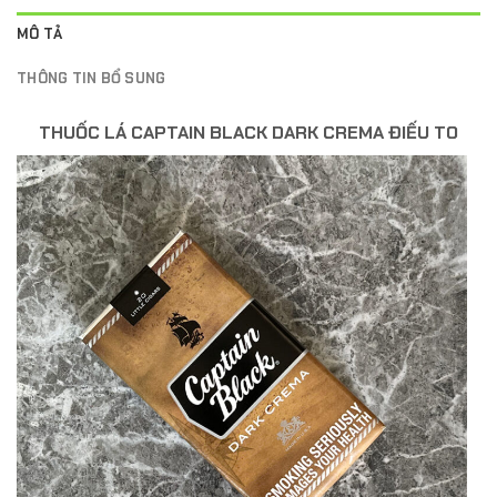
MÔ TẢ
THÔNG TIN BỔ SUNG
THUỐC LÁ CAPTAIN BLACK DARK CREMA ĐIẾU TO