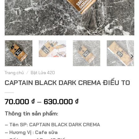
Trang chủ
/
Bật Lửa 420
CAPTAIN BLACK DARK CREMA ĐIẾU TO
Khoảng
70.000
–
630.000
₫
₫
giá:
Thông tin sản phẩm:
từ
70.000 ₫
– Tên SP: CAPTAIN BLACK DARK CREMA
đến
– Hương Vị : Cafe sữa
630.000 ₫