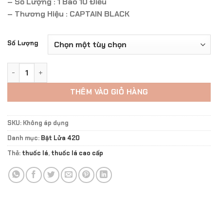
– Số Lượng : 1 Bao 10 Điếu
– Thương Hiệu : CAPTAIN BLACK
Số Lượng
CAPTAIN BLACK DARK CREMA ĐIẾU TO số lượng
THÊM VÀO GIỎ HÀNG
SKU:
Không áp dụng
Danh mục:
Bật Lửa 420
Thẻ:
thuốc lá
,
thuốc lá cao cấp