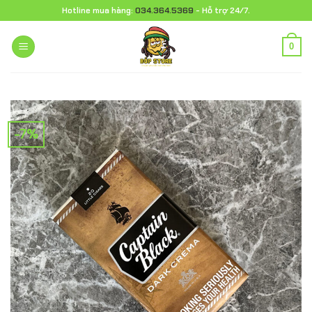
Chuyển
Hotline mua hàng:
034.364.5369
- Hỗ trợ 24/7.
đến
nội
0
dung
-7%