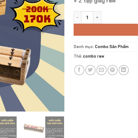
+ 2 tệp giấy raw
Combo cuốn Raw số lượng
Danh mục:
Combo Sản Phẩm
Thẻ:
combo raw