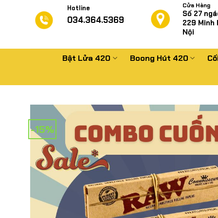
Chuyển
Cửa Hàng
Hotline
Số 27 ngá
đến
034.364.5369
229
Minh 
nội
Nội
dung
Bật Lửa 420
Boong Hút 420
Cố
-15%