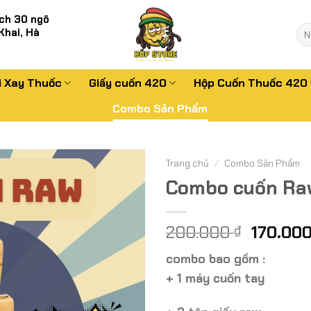
ch 30 ngõ
Tì
Khai, Hà
kiế
i Xay Thuốc
Giấy cuốn 420
Hộp Cuốn Thuốc 420
Combo Sản Phẩm
Trang chủ
/
Combo Sản Phẩm
Combo cuốn Ra
Giá
200.000
170.00
₫
gốc
combo bao gồm :
là:
+ 1 máy cuốn tay
200.000