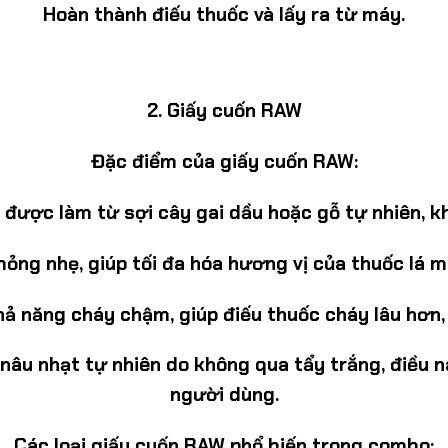
Hoàn thành điếu thuốc và lấy ra từ máy.
2.
Giấy cuốn RAW
Đặc điểm của giấy cuốn RAW:
được làm từ sợi cây gai dầu hoặc gỗ tự nhiên, kh
ỏng nhẹ, giúp tối đa hóa hương vị của thuốc lá m
 năng cháy chậm, giúp điếu thuốc cháy lâu hơn, m
u nhạt tự nhiên do không qua tẩy trắng, điều này
người dùng.
Các loại giấy cuốn RAW phổ biến trong combo: