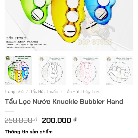
Trang chủ
/
Tẩu Hút Thuốc
/
Tẩu Hút Thủy Tinh
Tẩu Lọc Nước Knuckle Bubbler Hand
Giá
Giá
250.000
200.000
₫
₫
gốc
hiện
Thông tin sản phẩm
là:
tại