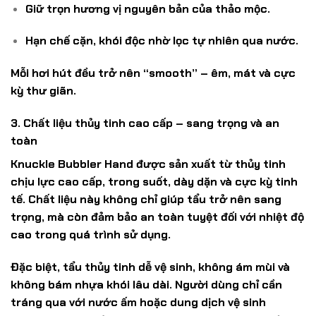
Giữ trọn hương vị nguyên bản của thảo mộc.
Hạn chế cặn, khói độc nhờ lọc tự nhiên qua nước.
Mỗi hơi hút đều trở nên “smooth” – êm, mát và cực
kỳ thư giãn.
3. Chất liệu thủy tinh cao cấp – sang trọng và an
toàn
Knuckle Bubbler Hand được sản xuất từ
thủy tinh
chịu lực cao cấp
, trong suốt, dày dặn và cực kỳ tinh
tế. Chất liệu này không chỉ giúp tẩu trở nên sang
trọng, mà còn đảm bảo
an toàn tuyệt đối
với nhiệt độ
cao trong quá trình sử dụng.
Đặc biệt, tẩu thủy tinh
dễ vệ sinh
, không ám mùi và
không bám nhựa khói lâu dài. Người dùng chỉ cần
tráng qua với nước ấm hoặc dung dịch vệ sinh