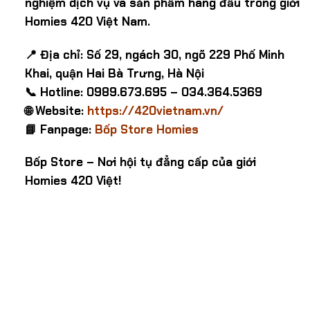
nghiệm dịch vụ và sản phẩm hàng đầu trong giới
Homies 420 Việt Nam.
📍 Địa chỉ: Số 29, ngách 30, ngõ 229 Phố Minh
Khai, quận Hai Bà Trưng, Hà Nội
📞 Hotline: 0989.673.695 – 034.364.5369
🌐 Website:
https://420vietnam.vn/
📘 Fanpage:
Bốp Store Homies
Bốp Store – Nơi hội tụ đẳng cấp của giới
Homies 420 Việt!