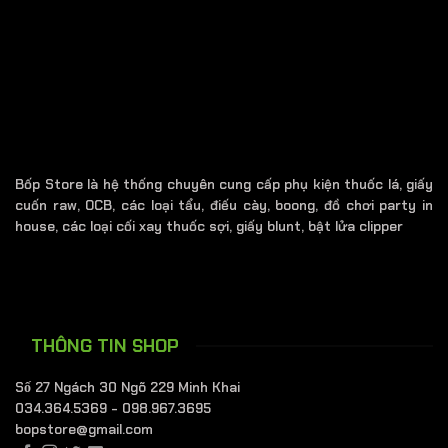
Bốp Store là hệ thống chuyên cung cấp phụ kiện thuốc lá, giấy
cuốn raw, OCB, các loại tẩu, điếu cày, boong, đồ chơi party in
house, các loại cối xay thuốc sợi, giấy blunt, bật lửa clipper
THÔNG TIN SHOP
Số 27 Ngách 30 Ngõ 229 Minh Khai
034.364.5369 - 098.967.3695
bopstore@gmail.com