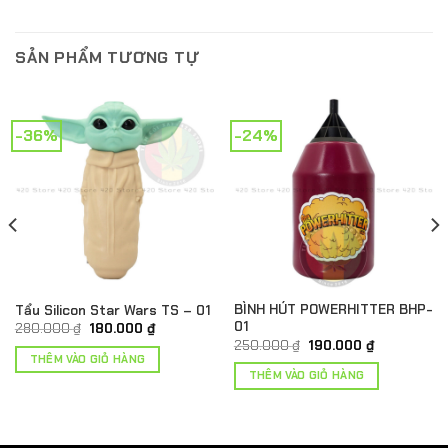
SẢN PHẨM TƯƠNG TỰ
-36%
-24%
BÌNH HÚT POWERHITTER BHP-
Tẩu Silicon Star Wars TS – 01
01
Giá
Giá
280.000
₫
180.000
₫
gốc
hiện
Giá
Giá
250.000
₫
190.000
₫
là:
tại
gốc
hiện
THÊM VÀO GIỎ HÀNG
280.000 ₫.
là:
là:
tại
THÊM VÀO GIỎ HÀNG
180.000 ₫.
250.000 ₫.
là:
190.000 ₫.