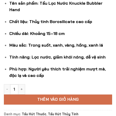
250.000 ₫.
là:
Tên sản phẩm:
Tẩu Lọc Nước Knuckle Bubbler
200.000 ₫.
Hand
Chất liệu:
Thủy tinh Borosilicate cao cấp
Chiều dài:
Khoảng 15–18 cm
Màu sắc:
Trong suốt, xanh, vàng, hồng, xanh lá
Tính năng:
Lọc nước, giảm khói nóng, dễ vệ sinh
Phù hợp:
Người yêu thích trải nghiệm mượt mà,
độc lạ và cao cấp
Tẩu Lọc Nước Knuckle Bubbler Hand số lượng
THÊM VÀO GIỎ HÀNG
Danh mục:
Tẩu Hút Thuốc
,
Tẩu Hút Thủy Tinh