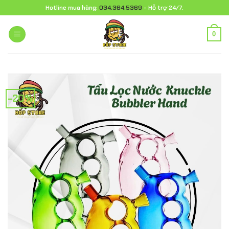
Chuyển
Hotline mua hàng:
034.364.5369
- Hỗ trợ 24/7.
đến
nội
0
dung
-20%