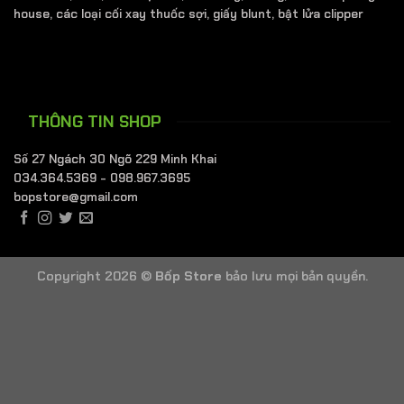
house, các loại cối xay thuốc sợi, giấy blunt, bật lửa clipper
THÔNG TIN SHOP
Số 27 Ngách 30 Ngõ 229 Minh Khai
034.364.5369 - 098.967.3695
bopstore@gmail.com
Copyright 2026 ©
Bốp Store
bảo lưu mọi bản quyền.