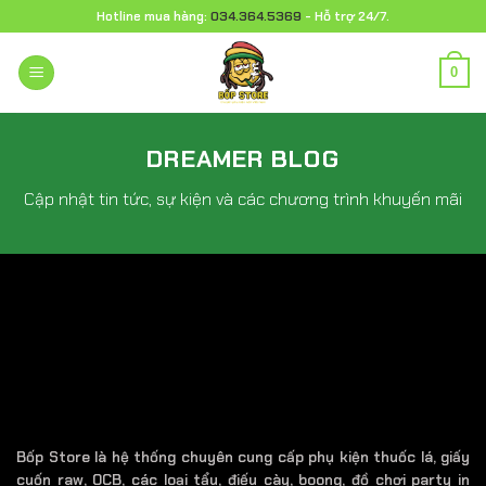
Chuyển
Hotline mua hàng:
034.364.5369
- Hỗ trợ 24/7.
đến
nội
0
dung
DREAMER BLOG
Cập nhật tin tức, sự kiện và các chương trình khuyến mãi
Bốp Store là hệ thống chuyên cung cấp phụ kiện thuốc lá, giấy
cuốn raw, OCB, các loại tẩu, điếu cày, boong, đồ chơi party in