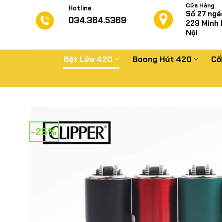
Chuyển
Cửa Hàng
Hotline
Số 27 ngá
đến
034.364.5369
229
Minh 
nội
Nội
dung
Bật Lửa 420
Boong Hút 420
Cố
-25%