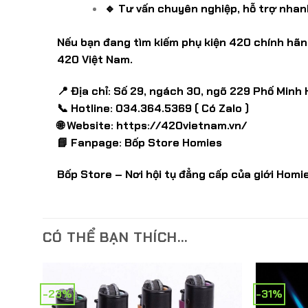
🔹 Tư vấn chuyên nghiệp, hỗ trợ nhan
Nếu bạn đang tìm kiếm phụ kiện 420 chính hãn
420 Việt Nam.
📍 Địa chỉ: Số 29, ngách 30, ngõ 229 Phố Minh 
📞 Hotline: 034.364.5369 ( Có Zalo )
🌐 Website:
https://420vietnam.vn/
📘 Fanpage:
Bốp Store Homies
Bốp Store – Nơi hội tụ đẳng cấp của giới Homie
CÓ THỂ BẠN THÍCH…
-23%
-31%