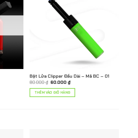
Bật Lửa Clipper Đầu Dài – Mã BC – 01
Giá
Giá
80.000
₫
60.000
₫
gốc
hiện
là:
tại
THÊM VÀO GIỎ HÀNG
80.000 ₫.
là:
60.000 ₫.