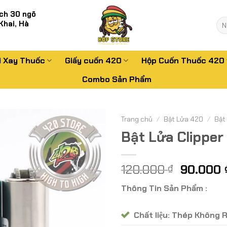
ch 30 ngõ
Tì
Khai, Hà
kiế
i Xay Thuốc
Giấy cuốn 420
Hộp Cuốn Thuốc 420
Combo Sản Phẩm
Trang chủ
/
Bật Lửa 420
/
Bật
Bật Lửa Clipper
Giá
120.000
90.000
₫
gốc
Thông Tin Sản Phẩm :
là:
120.000
Chất liệu: Thép Không R