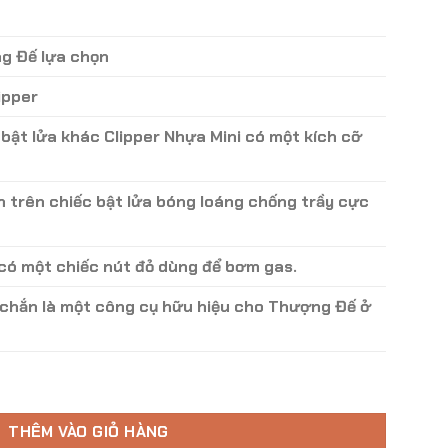
g Đế lựa chọn
ipper
bật lửa khác Clipper Nhựa Mini có một kích cỡ
 trên chiếc bật lửa bóng loáng chống trầy cực
 có một chiếc nút đỏ dùng để bơm gas.
 chắn là một công cụ hữu hiệu cho Thượng Đế ở
 số lượng
THÊM VÀO GIỎ HÀNG