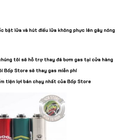
ếc bật lửa và hút điếu lửa không phực lên gây nóng
chúng tôi sẽ hỗ trợ thay đá bơm gas tại cửa hàng
nói Bốp Store sẽ thay gas miễn phí
ẩm tiện lợi bán chạy nhất của Bốp Store