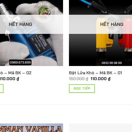
HẾT HÀNG
HẾT HÀNG
hò – Mã BK – 02
Bật Lửa Khò – Mã BK – 01
Giá
Giá
Giá
Giá
110.000
₫
160.000
₫
110.000
₫
gốc
hiện
gốc
hiện
là:
tại
là:
tại
ĐỌC TIẾP
160.000 ₫.
là:
160.000 ₫.
là:
110.000 ₫.
110.000 ₫.