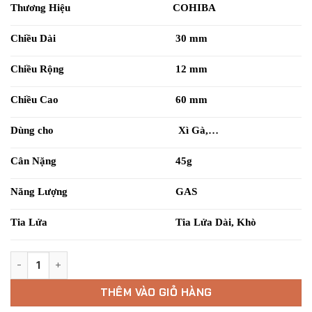
Thương Hiệu
COHIBA
Chiều Dài
30 mm
Chiều Rộng
12 mm
Chiều Cao
60 mm
Dùng cho
Xì Gà,…
Cân Nặng
45g
Năng Lượng
GAS
Tia Lửa
Tia Lửa Dài, Khò
Bật Lửa Khò Cohiba "Yellow Bee" 420 Edition số lượng
THÊM VÀO GIỎ HÀNG