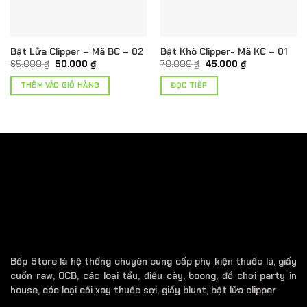
Bật Lửa Clipper – Mã BC – 02
Bật Khò Clipper- Mã KC – 01
Giá
Giá
Giá
Giá
65.000
₫
50.000
₫
70.000
₫
45.000
₫
gốc
hiện
gốc
hiện
là:
tại
là:
tại
THÊM VÀO GIỎ HÀNG
ĐỌC TIẾP
65.000 ₫.
là:
70.000 ₫.
là:
50.000 ₫.
45.000 ₫.
.
Bốp Store là hệ thống chuyên cung cấp phụ kiện thuốc lá, giấy
cuốn raw, OCB, các loại tẩu, điếu cày, boong, đồ chơi party in
house, các loại cối xay thuốc sợi, giấy blunt, bật lửa clipper