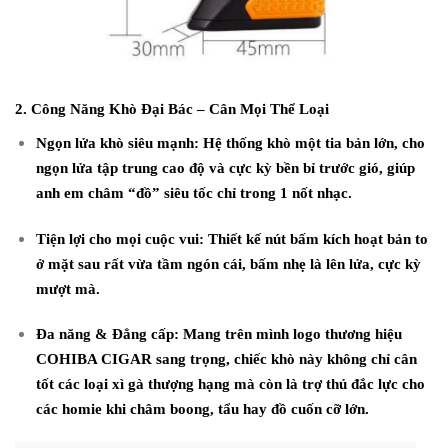
2. Công Năng Khò Đại Bác – Cân Mọi Thể Loại
Ngọn lửa khò siêu mạnh:
Hệ thống khò một tia bản lớn, cho
ngọn lửa tập trung cao độ và cực kỳ bền bỉ trước gió, giúp
anh em châm “đồ” siêu tốc chỉ trong 1 nốt nhạc.
Tiện lợi cho mọi cuộc vui:
Thiết kế nút bấm kích hoạt bản to
ở mặt sau rất vừa tầm ngón cái, bấm nhẹ là lên lửa, cực kỳ
mượt mà.
Đa năng & Đẳng cấp:
Mang trên mình logo thương hiệu
COHIBA CIGAR
sang trọng, chiếc khò này không chỉ cân
tốt các loại xì gà thượng hạng mà còn là trợ thủ đắc lực cho
các homie khi châm boong, tẩu hay đồ cuốn cỡ lớn.