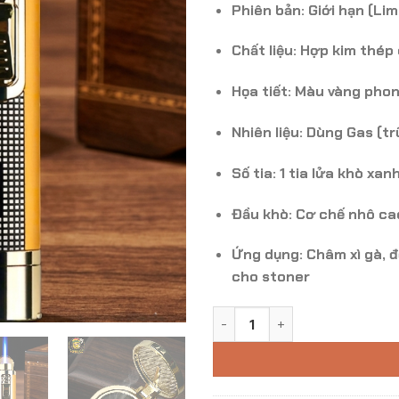
Phiên bản:
Giới hạn (Lim
Chất liệu:
Hợp kim thép 
Họa tiết:
Màu vàng phong
Nhiên liệu:
Dùng Gas (trữ
Số tia:
1 tia lửa khò xan
Đầu khò:
Cơ chế nhô c
Ứng dụng:
Châm xì gà, đ
cho stoner
Bật lửa khò Hornet Havana 