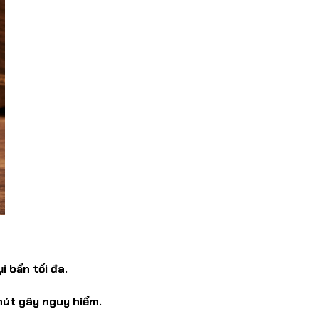
 bẩn tối đa.
 nút gây nguy hiểm.