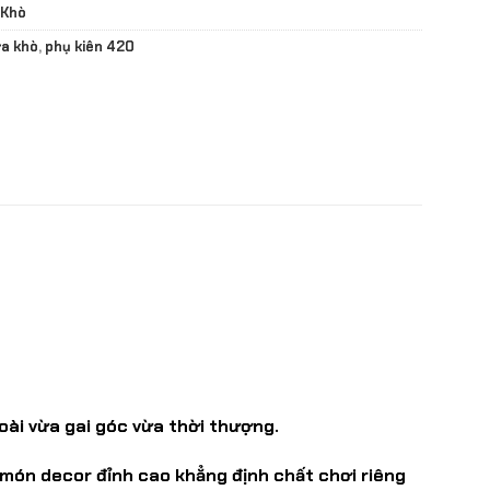
 Khò
ửa khò
,
phụ kiên 420
oài vừa gai góc vừa thời thượng.
 món decor đỉnh cao khẳng định chất chơi riêng