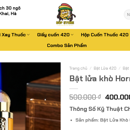
ch 30 ngõ
Tì
Khai, Hà
kiế
i Xay Thuốc
Giấy cuốn 420
Hộp Cuốn Thuốc 420
Combo Sản Phẩm
Trang chủ
/
Bật Lửa 420
/
Bật
Bật lửa khò Ho
Giá
500.000
400.0
₫
gốc
Thông Số Kỹ Thuật Ch
là:
500.000
Sản phẩm:
Bật Lửa Khò 