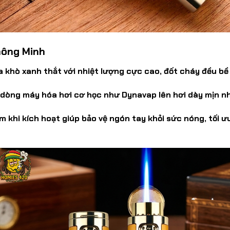
hông Minh
ửa khò xanh thắt với nhiệt lượng cực cao, đốt cháy đều bề
 dòng máy hóa hơi cơ học như Dynavap lên hơi dày mịn n
m
khi kích hoạt giúp bảo vệ ngón tay khỏi sức nóng, tối ưu