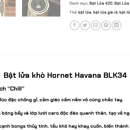
Danh mục:
Bật Lửa 420
,
Bật Lửa
Thẻ:
bật lửa
,
bật lửa giá rẻ
,
bật l
Bật lửa khò Hornet Havana BLK34
h “Chill”
 đúc đặc chống gỉ, cảm giác cầm nắm vô cùng chắc tay.
 bóng bẩy và lớp lưới caro độc đáo quanh thân, tạo vẻ ng
ạnh bongs thủy tinh, tẩu khô hay khay cuốn, biến thành