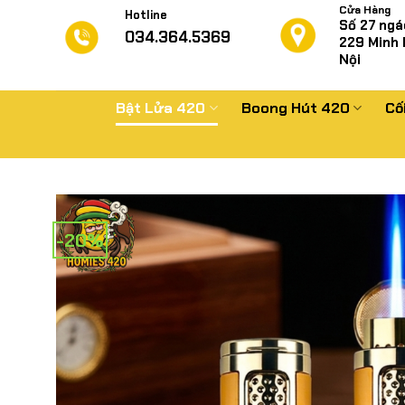
Chuyển
Cửa Hàng
Hotline
Số 27 ngá
đến
034.364.5369
229
Minh 
nội
Nội
dung
Bật Lửa 420
Boong Hút 420
Cố
-20%