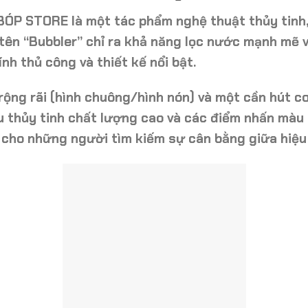
BÓP STORE
là một tác phẩm nghệ thuật thủy tinh, 
 tên “Bubbler” chỉ ra khả năng
lọc nước mạnh mẽ
v
nh thủ công và thiết kế nổi bật.
rộng rãi
(hình chuông/hình nón) và một
cần hút c
ệu
thủy tinh chất lượng cao
và các điểm nhấn màu
ng cho những người tìm kiếm sự cân bằng giữa
hiệu