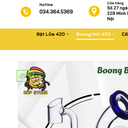
Chuyển
Cửa Hàng
Hotline
Số 27 ngá
đến
034.364.5369
229
Minh 
nội
Nội
dung
Bật Lửa 420
Boong Hút 420
Cố
-22%