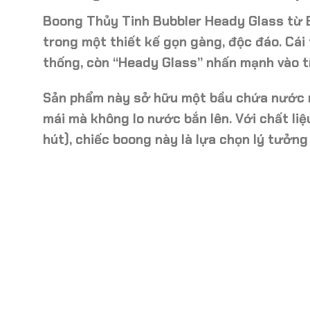
Boong Thủy Tinh Bubbler Heady Glass từ
trong một thiết kế gọn gàng, độc đáo. Cái
thống, còn “Heady Glass” nhấn mạnh vào tí
Sản phẩm này sở hữu một
bầu chứa nước 
mái mà không lo nước bắn lên. Với chất li
hút), chiếc boong này là lựa chọn lý tưở