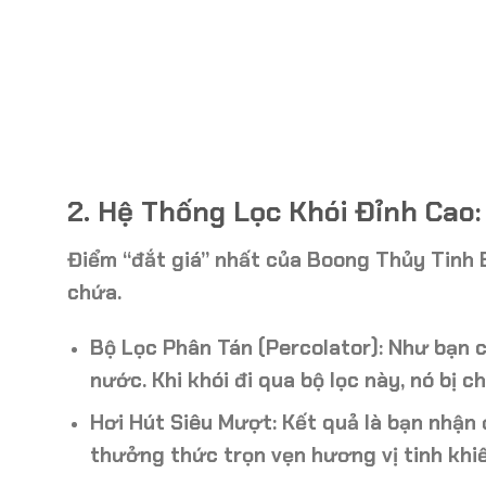
2. Hệ Thống Lọc Khói Đỉnh Cao:
Điểm “đắt giá” nhất của Boong Thủy Tinh 
chứa.
Bộ Lọc Phân Tán (Percolator):
Như bạn c
nước. Khi khói đi qua bộ lọc này, nó bị c
Hơi Hút Siêu Mượt:
Kết quả là bạn nhận
thưởng thức trọn vẹn hương vị tinh khiế