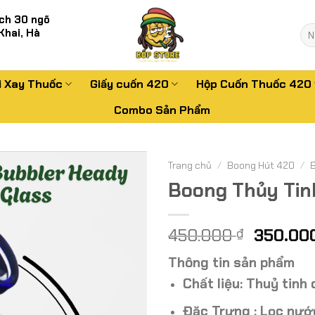
ch 30 ngõ
Tì
Khai, Hà
kiế
i Xay Thuốc
Giấy cuốn 420
Hộp Cuốn Thuốc 420
Combo Sản Phẩm
Trang chủ
/
Boong Hút 420
/
Boong Thủy Tin
Giá
450.000
350.00
₫
gốc
Thông tin sản phẩm
là:
450.000
C
hất liệu: Thuỷ tinh
Đặc Trưng : Lọc nướ