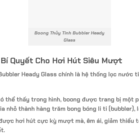
Boong Thủy Tinh Bubbler Heady
Glass
 Bí Quyết Cho Hơi Hút Siêu Mượt
Bubbler Heady Glass chính là
hệ thống lọc nước ti
ó thể thấy trong hình, boong được trang bị một
p
hia nhỏ thành hàng trăm bong bóng li ti (bubbler), 
 được hơi hút cực kỳ
mượt mà, êm ái
, giảm thiểu 
t.