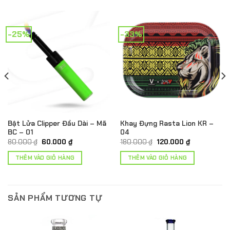
-25%
-33%
Bật Lửa Clipper Đầu Dài – Mã
Khay Đựng Rasta Lion KR –
BC – 01
04
Giá
Giá
Giá
Giá
80.000
₫
60.000
₫
180.000
₫
120.000
₫
gốc
hiện
gốc
hiện
là:
tại
là:
tại
THÊM VÀO GIỎ HÀNG
THÊM VÀO GIỎ HÀNG
80.000 ₫.
là:
180.000 ₫.
là:
.
60.000 ₫.
120.000 ₫.
SẢN PHẨM TƯƠNG TỰ