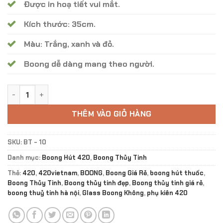
Được in hoạ tiết vui mắt.
Kích thước: 35cm.
Màu: Trắng, xanh và đỏ.
Boong dễ dàng mang theo người.
Boong Thuỷ Tinh Thằng Hề BT - 10 số lượng
THÊM VÀO GIỎ HÀNG
SKU:
BT - 10
Danh mục:
Boong Hút 420
,
Boong Thủy Tinh
Thẻ:
420
,
420vietnam
,
BOONG
,
Boong Giá Rẻ
,
boong hút thuốc
,
Boong Thủy Tinh
,
Boong thủy tinh đẹp
,
Boong thủy tinh giá rẻ
,
boong thuỷ tinh hà nội
,
Glass Boong Không
,
phụ kiên 420