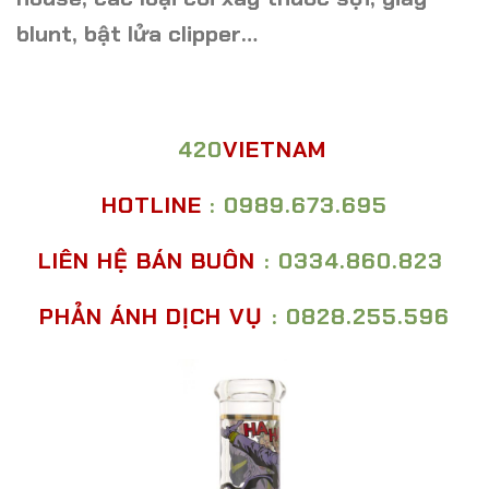
blunt, bật lửa clipper…
420
VIETNAM
HOTLINE
: 0989.673.695
LIÊN HỆ BÁN BUÔN
: 0334.860.823
PHẢN ÁNH DỊCH VỤ
: 0828.255.596