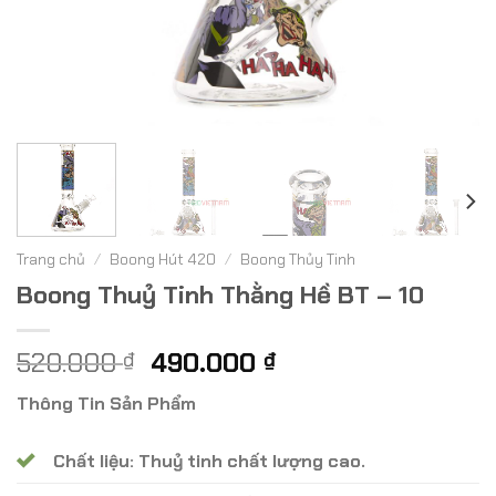
Trang chủ
/
Boong Hút 420
/
Boong Thủy Tinh
Boong Thuỷ Tinh Thằng Hề BT – 10
Giá
Giá
520.000
490.000
₫
₫
gốc
hiện
Thông Tin Sản Phẩm
là:
tại
520.000 ₫.
là:
Chất liệu: Thuỷ tinh chất lượng cao.
490.000 ₫.