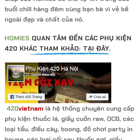
buổi chill hàng đêm cùng bạn bè vì vẻ bề
ngoài đẹp và chất của nó.
HOMIES
QUAN TÂM ĐẾN CÁC PHỤ KIỆN
420 KHÁC THAM KHẢO: TẠI ĐÂY.
420
vietnam
là hệ thống chuyên cung cấp
phụ kiện thuốc lá, giấy cuốn raw, OCB, các
loại tẩu, điếu cày, boong, đồ chơi party in
house, các loại cối xay thuốc sợi, giấy