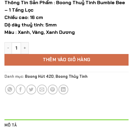
Thông Tin Sản Phẩm : Boong Thuỷ Tinh Bumble Bee
là:
tại
– 1 Tầng Lọc
500.000 ₫.
là:
Chiều cao: 16 cm
400.000 ₫.
Dộ dày thuỷ tinh: 5mm
Màu : Xanh, Vàng, Xanh Dương
Boong Thủy Tinh Dual Accent - 1 Tầng Lọc số lượng
THÊM VÀO GIỎ HÀNG
Danh mục:
Boong Hút 420
,
Boong Thủy Tinh
MÔ TẢ