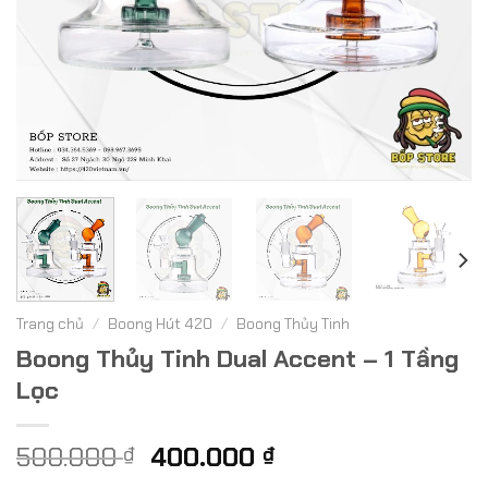
Trang chủ
/
Boong Hút 420
/
Boong Thủy Tinh
Boong Thủy Tinh Dual Accent – 1 Tầng
Lọc
Giá
Giá
500.000
400.000
₫
₫
gốc
hiện