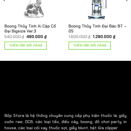
Boong Thủy Tinh Ai Cập Cổ
Boong Thủy Tinh Đại Bác BT –
Đại Bigsize Ver.3
05
Giá
Giá
Giá
Giá
540.000
₫
490.000
₫
1.600.000
₫
1.290.000
₫
gốc
hiện
gốc
hiện
là:
tại
là:
tại
THÊM VÀO GIỎ HÀNG
THÊM VÀO GIỎ HÀNG
540.000 ₫.
là:
1.600.000 ₫.
là:
.
490.000 ₫.
1.290.00
Bốp Store là hệ thống chuyên cung cấp phụ kiện thuốc lá, giấy
cuốn raw, OCB, các loại tẩu, điếu cày, boong, đồ chơi party in
house, các loại cối xay thuốc sợi, giấy blunt, bật lửa clipper