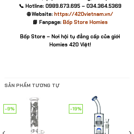
📞 Hotline: 0989.673.695 – 034.364.5369
🌐 Website:
https://420vietnam.vn/
📘 Fanpage:
Bốp Store Homies
Bốp Store – Nơi hội tụ đẳng cấp của giới
Homies 420 Việt!
SẢN PHẨM TƯƠNG TỰ
-9%
-19%