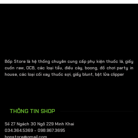
Bốp Store là hệ thống chuyên cung cấp phụ kiện thuốc lá, giấy
cuốn raw, OCB, các loại tẩu, điếu cày, boong, đồ chơi party in
house, các loại cối xay thuốc sợi, giấy blunt, bật lửa clipper
THÔNG TIN SHOP
Số 27 Ngách 30 Ngõ 229 Minh Khai
034.364.5369 - 098.967.3695
bopstore@gmail.com