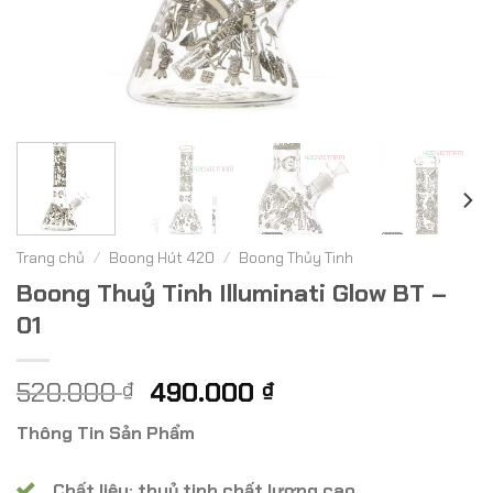
Trang chủ
/
Boong Hút 420
/
Boong Thủy Tinh
Boong Thuỷ Tinh Illuminati Glow BT –
01
Giá
Giá
520.000
490.000
₫
₫
gốc
hiện
Thông Tin Sản Phẩm
là:
tại
520.000 ₫.
là:
Chất liệu: thuỷ tinh chất lượng cao.