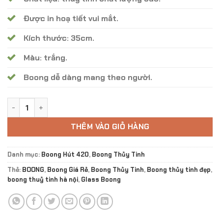
490.000 ₫.
Được in hoạ tiết vui mắt.
Kích thước: 35cm.
Màu: trắng.
Boong dễ dàng mang theo người.
Boong Thuỷ Tinh Illuminati Glow BT - 01 số lượng
THÊM VÀO GIỎ HÀNG
Danh mục:
Boong Hút 420
,
Boong Thủy Tinh
Thẻ:
BOONG
,
Boong Giá Rẻ
,
Boong Thủy Tinh
,
Boong thủy tinh đẹp
,
boong thuỷ tinh hà nội
,
Glass Boong