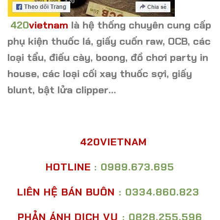
420
vietnam
là hệ thống chuyên cung cấp
phụ kiện thuốc lá, giấy cuốn raw, OCB, các
loại tẩu, điếu cày, boong, đồ chơi party in
house, các loại cối xay thuốc sợi, giấy
blunt, bật lửa clipper…
420VIETNAM
HOTLINE
: 0989.673.695
LIÊN HỆ BÁN BUÔN
: 0334.860.823
PHẢN ÁNH DỊCH VỤ
: 0828.255.596