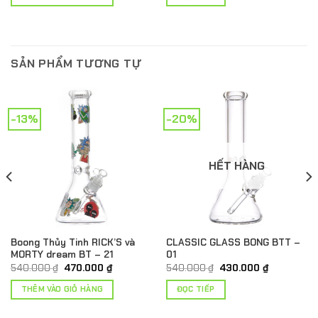
350.000 ₫.
là:
160.000 ₫.
là:
250.000 ₫.
110.000 ₫.
SẢN PHẨM TƯƠNG TỰ
-13%
-20%
HẾT HÀNG
Boong Thủy Tinh RICK’S và
CLASSIC GLASS BONG BTT –
MORTY dream BT – 21
01
Giá
Giá
Giá
Giá
540.000
₫
470.000
₫
540.000
₫
430.000
₫
gốc
hiện
gốc
hiện
là:
tại
là:
tại
THÊM VÀO GIỎ HÀNG
ĐỌC TIẾP
540.000 ₫.
là:
540.000 ₫.
là:
₫.
470.000 ₫.
430.000 ₫.