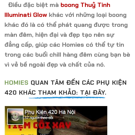
Điều đặc biệt mà
boong Thuỷ Tinh
Illuminati Glow
khác với những loại boong
khác đó là có thể phát quang được trong
màn đêm,
hiện đại và đẹp tạo
nên sự
đẳng cấp, giúp c
ác
Homies có thể tự tin
trong các buổi chill hàng đêm cùng bạn bè
vì vẻ bề ngoài đẹp và chất của nó.
HOMIES
QUAN TÂM ĐẾN CÁC PHỤ KIỆN
420 KHÁC THAM KHẢO: TẠI ĐÂY.