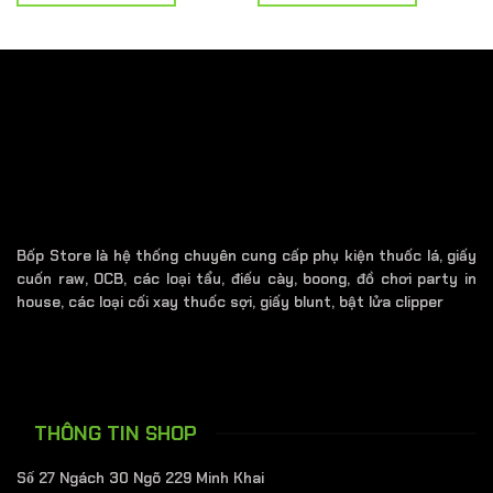
.
180.000 ₫.
450.000 ₫.
Bốp Store là hệ thống chuyên cung cấp phụ kiện thuốc lá, giấy
cuốn raw, OCB, các loại tẩu, điếu cày, boong, đồ chơi party in
house, các loại cối xay thuốc sợi, giấy blunt, bật lửa clipper
THÔNG TIN SHOP
Số 27 Ngách 30 Ngõ 229 Minh Khai