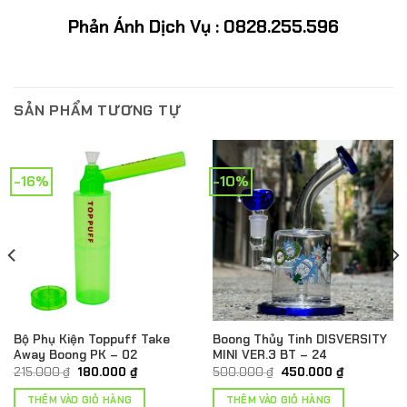
Phản Ánh Dịch Vụ : 0828.255.596
SẢN PHẨM TƯƠNG TỰ
-16%
-10%
Bộ Phụ Kiện Toppuff Take
Boong Thủy Tinh DISVERSITY
Away Boong PK – 02
MINI VER.3 BT – 24
Giá
Giá
Giá
Giá
215.000
₫
180.000
₫
500.000
₫
450.000
₫
gốc
hiện
gốc
hiện
là:
tại
là:
tại
THÊM VÀO GIỎ HÀNG
THÊM VÀO GIỎ HÀNG
215.000 ₫.
là:
500.000 ₫.
là: