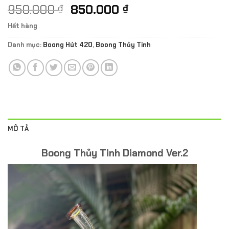
Giá
Giá
950.000
850.000
₫
₫
gốc
hiện
Hết hàng
là:
tại
950.000 ₫.
là:
Danh mục:
Boong Hút 420
,
Boong Thủy Tinh
850.000 ₫.
MÔ TẢ
Boong Thủy Tinh Diamond Ver.2