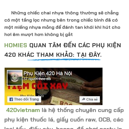
Những chiếc chai nhựa thông thường sẽ chẳng
có một tầng lọc nhưng bên trong chiếc bình đã có
một miếng nhựa mỏng để đánh tan khói khi hút cho
hơi êm mượt hơn không bị gắt
HOMIES
QUAN TÂM ĐẾN CÁC PHỤ KIỆN
420 KHÁC THAM KHẢO: TẠI ĐÂY.
420vietnam
là hệ thống chuyên cung cấp
phụ kiện thuốc lá, giấy cuốn raw, OCB, các
loại tẩu, điếu cày, boong, đồ chơi party in