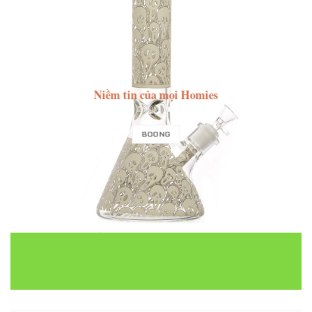
Niềm tin của mọi Homies
BOONG