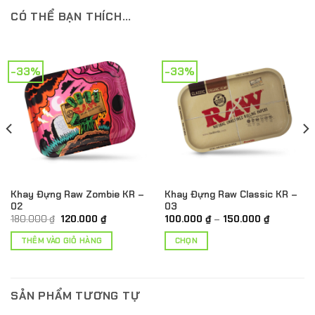
CÓ THỂ BẠN THÍCH…
-33%
-33%
Khay Đựng Raw Zombie KR –
Khay Đựng Raw Classic KR –
02
03
Giá
Giá
Khoảng
180.000
₫
120.000
₫
100.000
₫
–
150.000
₫
gốc
hiện
giá:
là:
tại
từ
THÊM VÀO GIỎ HÀNG
CHỌN
180.000 ₫.
là:
100.000 ₫
120.000 ₫.
đến
Sản
150.000 ₫
phẩm
này
SẢN PHẨM TƯƠNG TỰ
có