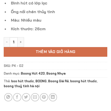
180.000 ₫.
Bình hút có lớp lọc
Ống nối chén thủy tinh
Màu: Nhiều màu
Kích thước: 26cm
Bộ Phụ Kiện Toppuff Take Away Boong PK - 02 số lượng
THÊM VÀO GIỎ HÀNG
SKU:
PK - 02
Danh mục:
Boong Hút 420
,
Boong Nhựa
Thẻ:
boo hút thuốc
,
BOONG
,
Boong Giá Rẻ
,
boong hút thuốc
,
boong thuỷ tinh hà nội