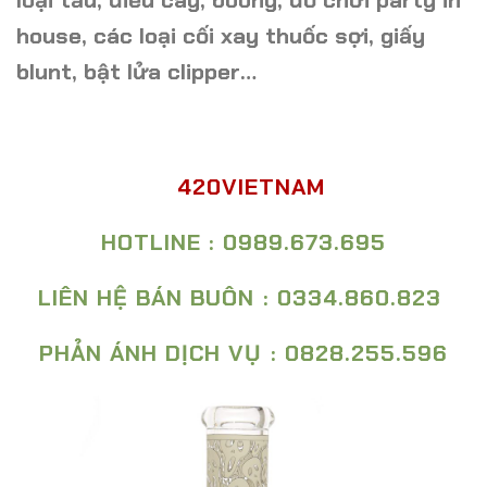
house, các loại cối xay thuốc sợi, giấy
blunt, bật lửa clipper…
420VIETNAM
HOTLINE : 0989.673.695
LIÊN HỆ BÁN BUÔN : 0334.860.823
PHẢN ÁNH DỊCH VỤ : 0828.255.596