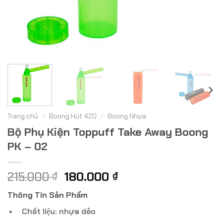
Trang chủ
/
Boong Hút 420
/
Boong Nhựa
Bộ Phụ Kiện Toppuff Take Away Boong
PK – 02
Giá
Giá
215.000
180.000
₫
₫
gốc
hiện
Thông Tin Sản Phẩm
là:
tại
215.000 ₫.
là:
Chất liệu: nhựa dẻo