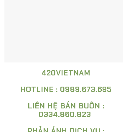
420VIETNAM
HOTLINE : 0989.673.695
LIÊN HỆ BÁN BUÔN :
0334.860.823
PHẢN ÁNH DỊCH VỤ :