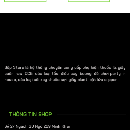
540.000 ₫.
là:
430.000 ₫.
là:
₫.
470.000 ₫.
400.000 ₫.
Bốp Store là hệ thống chuyên cung cấp phụ kiện thuốc lá, giấy
cuốn raw, OCB, các loại tẩu, điếu cày, boong, đồ chơi party in
house, các loại cối xay thuốc sợi, giấy blunt, bật lửa clipper
THÔNG TIN SHOP
Số 27 Ngách 30 Ngõ 229 Minh Khai