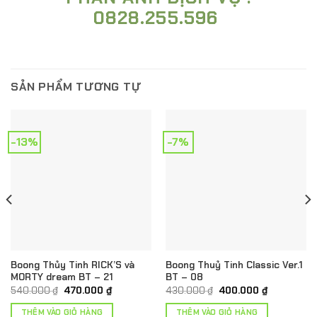
0828.255.596
SẢN PHẨM TƯƠNG TỰ
-13%
-7%
Boong Thủy Tinh RICK’S và
Boong Thuỷ Tinh Classic Ver.1
MORTY dream BT – 21
BT – 08
Giá
Giá
Giá
Giá
540.000
₫
470.000
₫
430.000
₫
400.000
₫
gốc
hiện
gốc
hiện
là:
tại
là:
tại
THÊM VÀO GIỎ HÀNG
THÊM VÀO GIỎ HÀNG