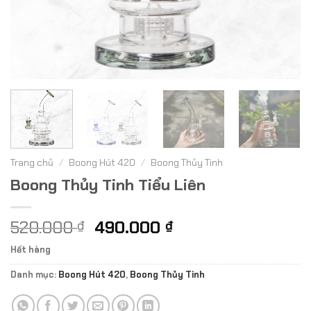
Trang chủ
/
Boong Hút 420
/
Boong Thủy Tinh
Boong Thủy Tinh Tiểu Liên
Giá
Giá
520.000
490.000
₫
₫
gốc
hiện
Hết hàng
là:
tại
520.000 ₫.
là:
Danh mục:
Boong Hút 420
,
Boong Thủy Tinh
490.000 ₫.