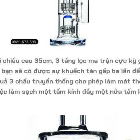
i chiều cao 35cm, 3 tầng lọc ma trận cực kỳ 
 bạn sẽ có được sự khuếch tán gấp ba lần để
quả 3 chấu truyền thống cho phép làm mát th
iệc làm sạch một tấm kính đầy một nửa tấm kí