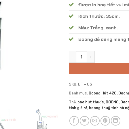
Được in hoạ tiết vui m
Kích thước: 35cm.
Màu: Trắng, xanh.
Boong dễ dàng mang t
Boong Thủy Tinh Đại Bác BT 
SKU:
BT - 05
Danh mục:
Boong Hút 420
,
Boong
Thẻ:
boo hút thuốc
,
BOONG
,
Boon
tinh giá rẻ
,
boong thuỷ tinh hà nộ