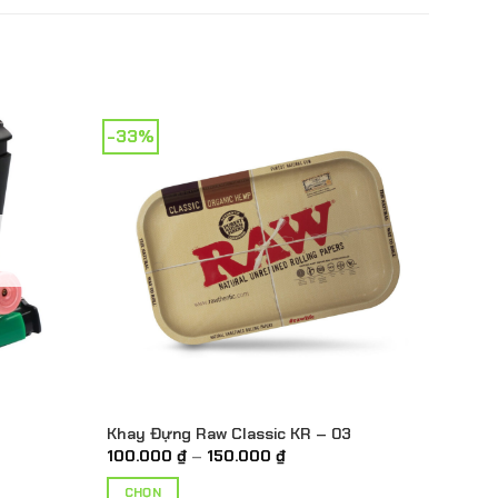
-33%
Khay Đựng Raw Classic KR – 03
Khoảng
100.000
₫
–
150.000
₫
giá:
từ
CHỌN