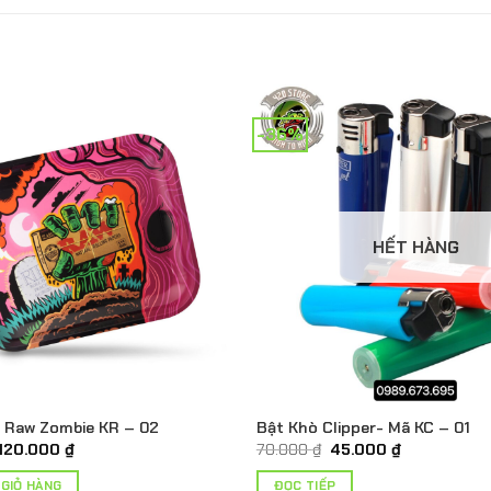
-36%
HẾT HÀNG
 Raw Zombie KR – 02
Bật Khò Clipper- Mã KC – 01
Giá
Giá
Giá
Giá
120.000
₫
70.000
₫
45.000
₫
gốc
hiện
gốc
hiện
là:
tại
là:
tại
 GIỎ HÀNG
ĐỌC TIẾP