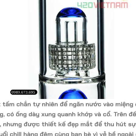
 tấm chắn tự nhiên để ngăn nước vào miệng 
g, có ống dày xung quanh khớp và cổ. Trên đế
, nhưng được thiết kế đẹp mắt để thu hút sự
uổi chill hàng đêm cùng bạn bè vì vẻ bề ngoài