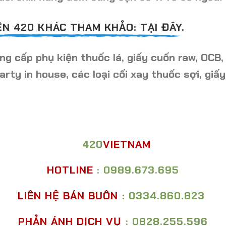
N 420 KHÁC THAM KHẢO: TẠI ĐÂY.
g cấp phụ kiện thuốc lá, giấy cuốn raw, OCB,
arty in house, các loại cối xay thuốc sợi, giấy
420
VIETNAM
HOTLINE
: 0989.673.695
LIÊN HỆ BÁN BUÔN
: 0334.860.823
PHẢN ÁNH DỊCH VỤ
: 0828.255.596