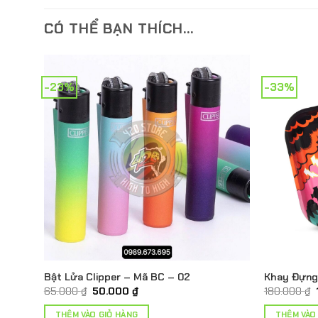
CÓ THỂ BẠN THÍCH…
-23%
-33%
Bật Lửa Clipper – Mã BC – 02
Khay Đựng
Giá
Giá
65.000
₫
50.000
₫
180.000
₫
gốc
hiện
là:
tại
THÊM VÀO GIỎ HÀNG
THÊM VÀO