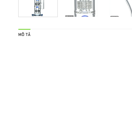
MÔ TẢ