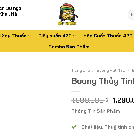
ch 30 ngõ
Tì
Khai, Hà
kiế
i Xay Thuốc
Giấy cuốn 420
Hộp Cuốn Thuốc 420
Combo Sản Phẩm
Trang chủ
/
Boong Hút 420
/
Boong Thủy Tin
Giá
1.600.000
1.290
₫
gốc
Thông Tin Sản Phẩm
là:
1.600.
Chất liệu: Thuỷ tinh c