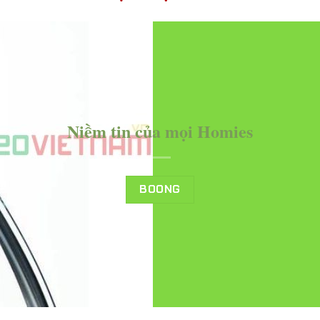
Niềm tin của mọi Homies
BOONG