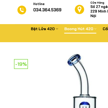
Chuyển
Cửa Hàng
Hotline
Số 27 ngá
đến
034.364.5369
229
Minh 
nội
Nội
dung
Bật Lửa 420
Boong Hút 420
Cố
-19%