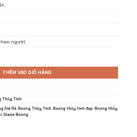
ắt.
heo người.
- 05 số lượng
THÊM VÀO GIỎ HÀNG
 Thủy Tinh
g Giá Rẻ
,
Boong Thủy Tinh
,
Boong thủy tinh đẹp
,
Boong thủy
i
,
Glass Boong