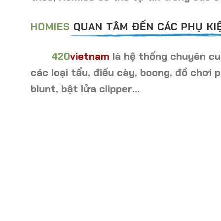
HOMIES
QUAN TÂM ĐẾN CÁC PHỤ KIỆ
420
vietnam
là hệ thống chuyên cun
các loại tẩu, điếu cày, boong, đồ chơi p
blunt, bật lửa clipper…