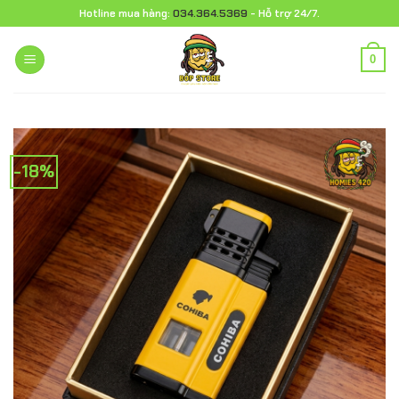
Chuyển
Hotline mua hàng:
034.364.5369
- Hỗ trợ 24/7.
đến
nội
0
dung
-18%