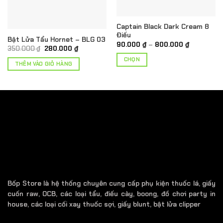
Captain Black Dark Cream 8
Điếu
Bật Lửa Tẩu Hornet – BLG 03
Khoảng
90.000
₫
–
800.000
₫
Giá
Giá
350.000
₫
280.000
₫
giá:
gốc
hiện
từ
CHỌN
là:
tại
90.000 ₫
THÊM VÀO GIỎ HÀNG
350.000 ₫.
là:
₫.
đến
Sản
280.000 ₫.
800.000 ₫
phẩm
này
có
nhiều
biến
thể.
Các
tùy
chọn
có
Bốp Store là hệ thống chuyên cung cấp phụ kiện thuốc lá, giấy
thể
cuốn raw, OCB, các loại tẩu, điếu cày, boong, đồ chơi party in
được
house, các loại cối xay thuốc sợi, giấy blunt, bật lửa clipper
chọn
trên