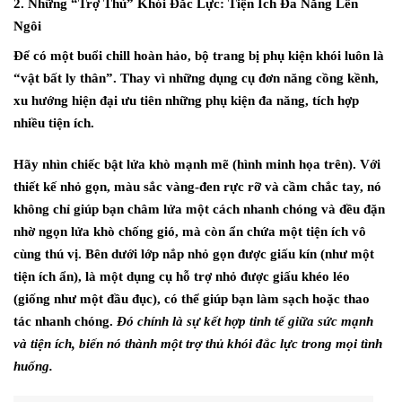
2. Những “Trợ Thủ” Khói Đắc Lực: Tiện Ích Đa Năng Lên
Ngôi
Để có một buổi chill hoàn hảo,
bộ trang bị phụ kiện khói luôn là
“vật bất ly thân”.
Thay vì những dụng cụ đơn năng cồng kềnh,
xu hướng hiện đại ưu tiên những
phụ kiện đa năng
,
tích hợp
nhiều tiện ích.
Hãy nhìn chiếc bật lửa khò mạnh mẽ (hình minh họa trên).
Với
thiết kế nhỏ gọn,
màu sắc vàng-đen rực rỡ và cầm chắc tay,
nó
không chỉ giúp bạn châm lửa một cách nhanh chóng và đều đặn
nhờ ngọn lửa khò chống gió,
mà còn ẩn chứa một tiện ích vô
cùng thú vị.
Bên dưới lớp nắp nhỏ gọn được giấu kín (như một
tiện ích ẩn),
là một dụng cụ hỗ trợ nhỏ được giấu khéo léo
(giống như một đầu đục),
có thể giúp bạn làm sạch hoặc thao
tác nhanh chóng.
Đó chính là sự kết hợp tinh tế giữa sức mạnh
và tiện ích, biến nó thành một trợ thủ khói đắc lực trong mọi tình
huống.