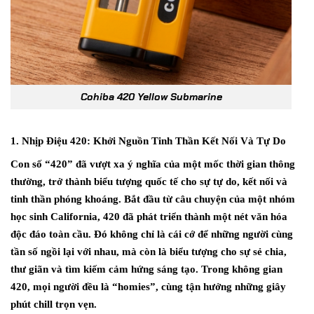
Cohiba 420 Yellow Submarine
1. Nhịp Điệu 420: Khởi Nguồn Tinh Thần Kết Nối Và Tự Do
Con số “420” đã vượt xa ý nghĩa của một mốc thời gian thông
thường,
trở thành biểu tượng quốc tế cho sự tự do,
kết nối và
tinh thần phóng khoáng.
Bắt đầu từ câu chuyện của một nhóm
học sinh California,
420 đã phát triển thành một nét văn hóa
độc đáo toàn cầu.
Đó không chỉ là cái cớ để những người cùng
tần số ngồi lại với nhau,
mà còn là biểu tượng cho sự sẻ chia,
thư giãn và tìm kiếm cảm hứng sáng tạo.
Trong không gian
420,
mọi người đều là “homies”,
cùng tận hưởng những giây
phút chill trọn vẹn.