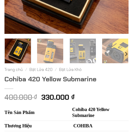
Trang chủ
/
Bật Lửa 420
/
Bật Lửa Khò
Cohiba 420 Yellow Submarine
Giá
Giá
400.000
330.000
₫
₫
gốc
hiện
là:
tại
Cohiba 420 Yellow
Tên Sản Phẩm
Submarine
400.000 ₫.
là:
330.000 ₫.
Thương Hiệu
COHIBA