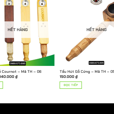
HẾT HÀNG
HẾT HÀNG
ỗ Cournot – Mã TH – 06
Tẩu Hút Gỗ Cứng – Mã TH – 0
Giá
Giá
140.000
₫
150.000
₫
gốc
hiện
là:
tại
ĐỌC TIẾP
180.000 ₫.
là:
140.000 ₫.