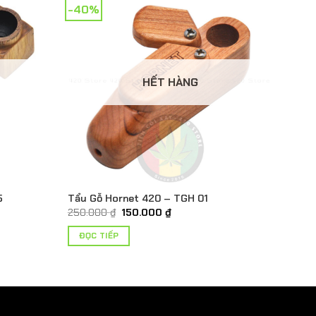
-40%
HẾT HÀNG
5
Tẩu Gỗ Hornet 420 – TGH 01
Giá
Giá
250.000
₫
150.000
₫
gốc
hiện
là:
tại
ĐỌC TIẾP
250.000 ₫.
là:
150.000 ₫.