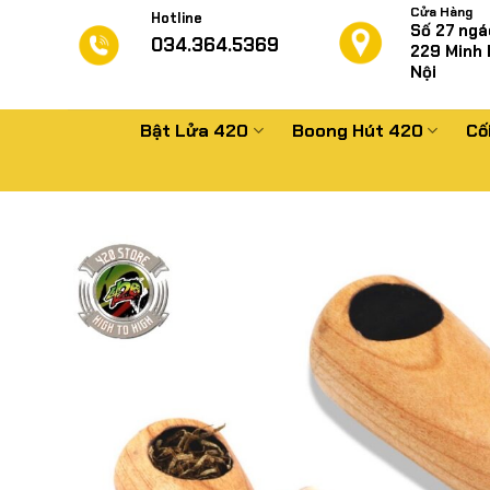
Chuyển
Cửa Hàng
Hotline
Số 27 ngá
đến
034.364.5369
229
Minh 
nội
Nội
dung
Bật Lửa 420
Boong Hút 420
Cố