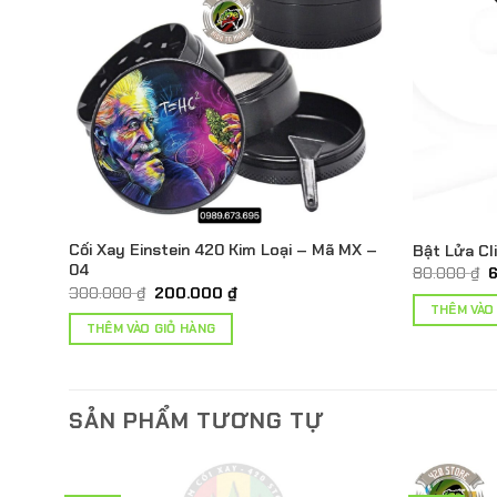
Cối Xay Einstein 420 Kim Loại – Mã MX –
Bật Lửa Cl
04
G
80.000
₫
g
Giá
Giá
300.000
₫
200.000
₫
l
gốc
hiện
THÊM VÀO
8
là:
tại
THÊM VÀO GIỎ HÀNG
300.000 ₫.
là:
200.000 ₫.
SẢN PHẨM TƯƠNG TỰ