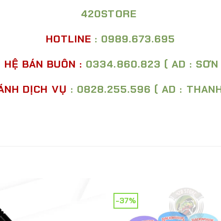
420STORE
HOTLINE
: 0989.673.695
N HỆ BÁN BUÔN
:
0334.860.823 ( AD : SƠN 
ÁNH DỊCH VỤ
: 0828.255.596 ( AD : THAN
-37%