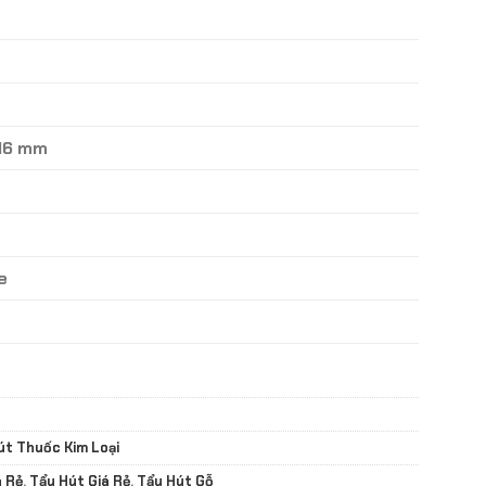
 16 mm
e
út Thuốc Kim Loại
á Rẻ
,
Tẩu Hút Giá Rẻ
,
Tẩu Hút Gỗ