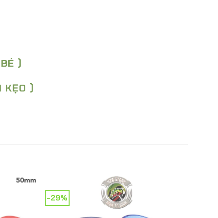
BÉ )
H KẸO )
-29%