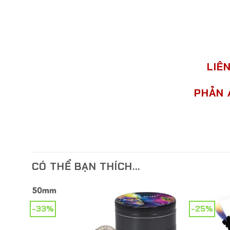
LIÊ
PHẢN 
CÓ THỂ BẠN THÍCH…
-33%
-25%