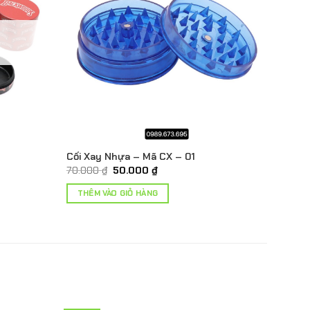
Cối Xay Nhựa – Mã CX – 01
Giá
Giá
70.000
₫
50.000
₫
gốc
hiện
là:
tại
THÊM VÀO GIỎ HÀNG
70.000 ₫.
là:
.
50.000 ₫.