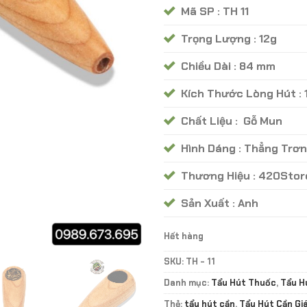
Mã SP : TH 11
Trọng Lượng : 12g
Chiều Dài : 84 mm
Kích Thước Lòng Hút :
Chất Liệu : Gỗ Mun
Hình Dáng : Thẳng Trơn
Thương Hiệu : 420Stor
Sản Xuất : Anh
Hết hàng
SKU:
TH - 11
Danh mục:
Tẩu Hút Thuốc
,
Tẩu H
Thẻ:
tẩu hút cần
,
Tẩu Hút Cần Gi