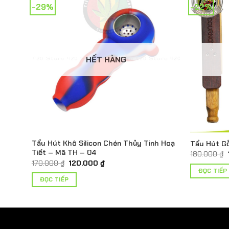
-29%
-22%
HẾT HÀNG
Tẩu Hút Khô Silicon Chén Thủy Tinh Hoạ
Tẩu Hút G
Tiết – Mã TH – 04
180.000
₫
Giá
Giá
170.000
₫
120.000
₫
gốc
hiện
ĐỌC TIẾP
là:
tại
ĐỌC TIẾP
170.000 ₫.
là:
120.000 ₫.