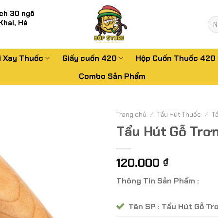
ch 30 ngõ
Tì
Khai, Hà
kiế
i Xay Thuốc
Giấy cuốn 420
Hộp Cuốn Thuốc 420
Combo Sản Phẩm
Trang chủ
/
Tẩu Hút Thuốc
/
T
Tẩu Hút Gỗ Trơn
120.000
₫
Thông Tin Sản Phẩm :
Tên SP : Tẩu Hút Gỗ Tr