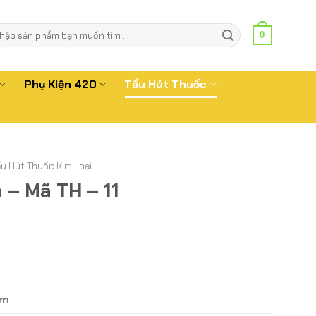
m
0
m:
Phụ Kiện 420
Tẩu Hút Thuốc
ẩu Hút Thuốc Kim Loại
 – Mã TH – 11
ơn