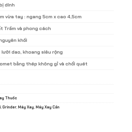
ị dính
ầm vừa tay : ngang 5cm x cao 4,5cm
ất Trầm và phong cách
nguyên khối
 lưỡi dao, khoang siêu rộng
omet bằng thép không gỉ và chổi quét
Xay Thuốc
i
,
Grinder
,
Máy Xay
,
Máy Xay Cần