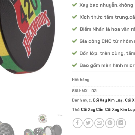
Xay bao nhuyễn,không b
Kích thức tầm trung,c
Điểm Nhấn là hoa văn r
Gia công CNC từ nhôm 
Bốn lớp: trên cùng, tấm
Bao gồm màn hình micr
Hết hàng
SKU:
MX - 03
Danh mục:
Cối Xay Kim Loại
,
Cối 
Thẻ:
Cối Xay Cần
,
Cối Xay Kim Loạ