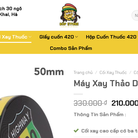
ch 30 ngõ
Tì
Khai, Hà
kiế
i Xay Thuốc
Giấy cuốn 420
Hộp Cuốn Thuốc 420
Combo Sản Phẩm
Trang chủ
/
Cối Xay Thuốc
/
Cố
Máy Xay Thảo D
Giá
330.000
210.00
₫
gốc
Thông Tin Sản Phẩm :
là:
330.000
Cối xay cao cấp có ba 