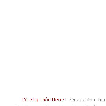
Cối Xay Thảo Dược
Lưỡi xay hình than