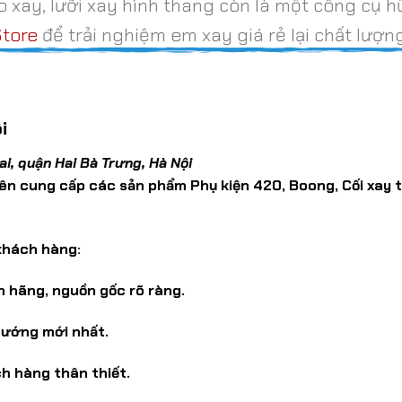
 xay, lưỡi xay hình thang còn là một công cụ h
tore
để trải nghiệm em xay giá rẻ lại chất lượ
i
i, quận Hai Bà Trưng, Hà Nội
ên cung cấp các sản phẩm Phụ kiện 420, Boong, Cối xay t
khách hàng:
 hãng, nguồn gốc rõ ràng.
hướng mới nhất.
ch hàng thân thiết.