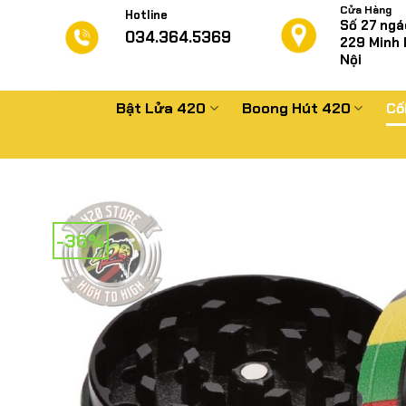
Chuyển
Cửa Hàng
Hotline
Số 27 ngá
đến
034.364.5369
229
Minh 
nội
Nội
dung
Bật Lửa 420
Boong Hút 420
Cố
-36%