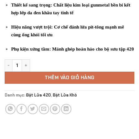
390.000 ₫.
Thiết kế sang trọng
: Chất liệu kim loại gunmetal bền bỉ kết
hợp lớp da đen khâu tay tinh tế
Hiệu năng vượt trội
: Cơ chế đánh lửa pít-tông mạnh mẽ
cùng ống khói tối ưu
Phụ kiện xứng tầm
: Mảnh ghép hoàn hảo cho bộ sưu tập 420
BẬT KHÒ THE CHRONO-LEGEND COLLECTOR'S LIGHTER số l
THÊM VÀO GIỎ HÀNG
Danh mục:
Bật Lửa 420
,
Bật Lửa Khò