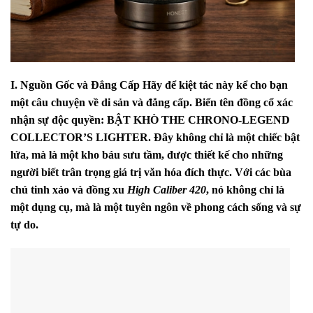
I. Nguồn Gốc và Đẳng Cấp
Hãy để kiệt tác này kể cho bạn
một câu chuyện về di sản và đẳng cấp.
Biển tên đồng cổ xác
nhận sự độc quyền:
BẬT KHÒ THE CHRONO-LEGEND
COLLECTOR’S LIGHTER
.
Đây không chỉ là một chiếc bật
lửa,
mà là một kho báu sưu tầm,
được thiết kế cho những
người biết trân trọng giá trị văn hóa đích thực.
Với các bùa
chú tinh xảo và đồng xu
High Caliber 420
,
nó không chỉ là
một dụng cụ,
mà là một tuyên ngôn về phong cách sống và sự
tự do.