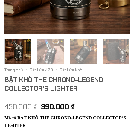
Trang chủ
/
Bật Lửa 420
/
Bật Lửa Khò
BẬT KHÒ THE CHRONO-LEGEND
COLLECTOR’S LIGHTER
Giá
Giá
450.000
390.000
₫
₫
gốc
hiện
Mô tả BẬT KHÒ THE CHRONO-LEGEND COLLECTOR’S
là:
tại
LIGHTER
450.000 ₫.
là: