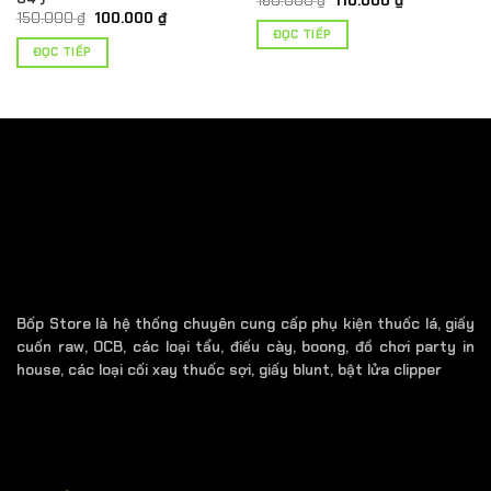
160.000
₫
110.000
₫
gốc
hiện
Giá
Giá
150.000
₫
100.000
₫
là:
tại
gốc
hiện
ĐỌC TIẾP
160.000 ₫.
là:
là:
tại
ĐỌC TIẾP
110.000 ₫.
150.000 ₫.
là:
.
100.000 ₫.
Bốp Store là hệ thống chuyên cung cấp phụ kiện thuốc lá, giấy
cuốn raw, OCB, các loại tẩu, điếu cày, boong, đồ chơi party in
house, các loại cối xay thuốc sợi, giấy blunt, bật lửa clipper