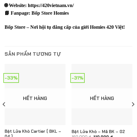
🌐 Website:
https://420vietnam.vn/
📘 Fanpage:
Bốp Store Homies
Bốp Store – Nơi hội tụ đẳng cấp của giới Homies 420 Việt!
SẢN PHẨM TƯƠNG TỰ
-33%
-31%
HẾT HÀNG
HẾT HÀNG
Bật Lửa Khò Cartier ( BKL –
Bật Lửa Khò – Mã BK – 02
04 )
Giá
Giá