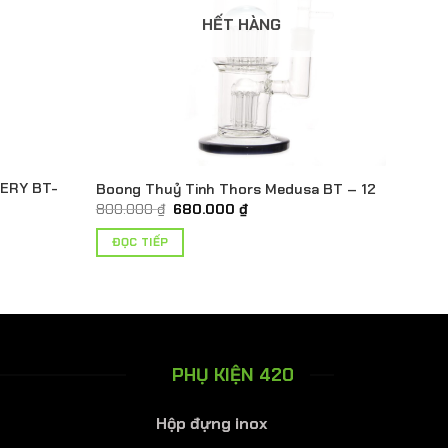
HẾT HÀNG
CERY BT-
Boong Thuỷ Tinh Thors Medusa BT – 12
Giá
Giá
800.000
₫
680.000
₫
gốc
hiện
là:
tại
ĐỌC TIẾP
800.000 ₫.
là:
680.000 ₫.
000 ₫.
PHỤ KIỆN 420
Hộp đựng inox