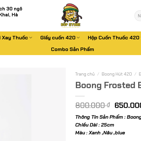
ch 30 ngõ
Tì
Khai, Hà
kiế
i Xay Thuốc
Giấy cuốn 420
Hộp Cuốn Thuốc 420
Combo Sản Phẩm
Trang chủ
/
Boong Hút 420
/
Boong Frosted B
Giá
800.000
650.0
₫
gốc
Thông Tin Sản Phẩm : Boong
là:
Chiều Dài : 25cm
800.00
Màu : Xanh ,Nâu ,blue