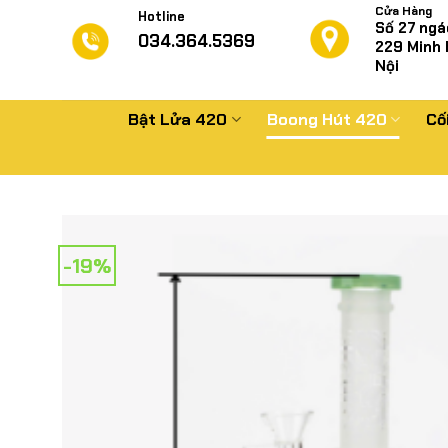
Chuyển
Cửa Hàng
Hotline
Số 27 ngá
đến
034.364.5369
229
Minh 
nội
Nội
dung
Bật Lửa 420
Boong Hút 420
Cố
-19%