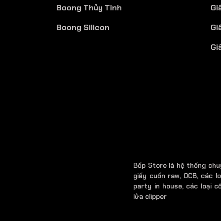
Boong Thủy Tinh
Gi
Boong Silicon
Gi
Gi
Bốp Store là hệ thống chu
giấy cuốn raw, OCB, các lo
party in house, các loại cố
lửa clipper