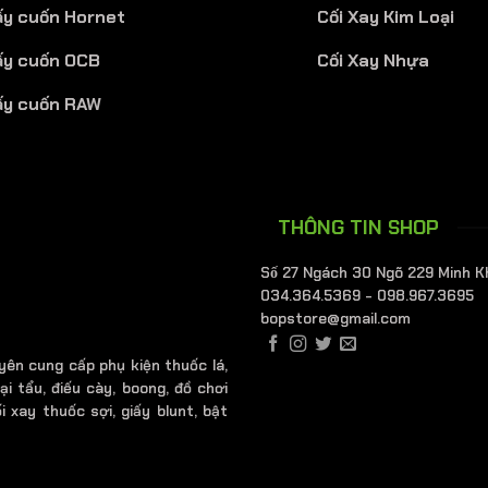
ấy cuốn Hornet
Cối Xay Kim Loại
ấy cuốn OCB
Cối Xay Nhựa
ấy cuốn RAW
THÔNG TIN SHOP
Số 27 Ngách 30 Ngõ 229 Minh K
034.364.5369 - 098.967.3695
bopstore@gmail.com
yên cung cấp phụ kiện thuốc lá,
ại tẩu, điếu cày, boong, đồ chơi
i xay thuốc sợi, giấy blunt, bật