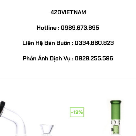
420VIETNAM
Hotline : 0989.673.695
Liên Hệ Bán Buôn : 0334.860.823
Phản Ánh Dịch Vụ : 0828.255.596
-19%