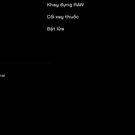
Khay đựng RAW
Cối xay thuốc
Bật lửa
hai