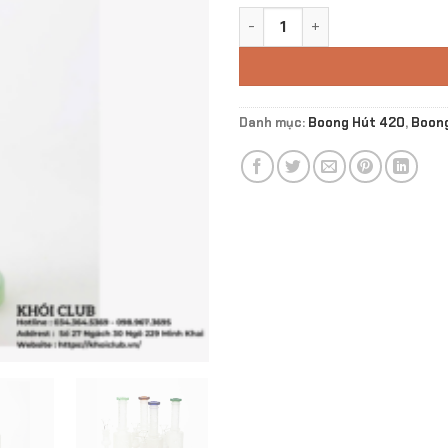
Boong Frosted Blue Rig số l
Danh mục:
Boong Hút 420
,
Boong