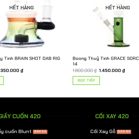
HẾT HÀNG
HẾT HÀNG
y Tinh BRAIN SHOT DAB RIG
Boong Thuỷ Tinh GRACE SOR
14
Giá
Giá
Giá
Giá
350.000
₫
1.800.000
₫
1.450.000
₫
gốc
hiện
gốc
hiện
là:
tại
là:
tại
ĐỌC TIẾP
400.000 ₫.
là:
1.800.000 ₫.
là:
350.000 ₫.
1.450.
GIẤY CUỐN 420
CỐI XAY 420
ấy cuốn Blunt
Cối Xay Gỗ