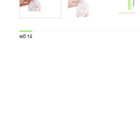
MÔ TẢ