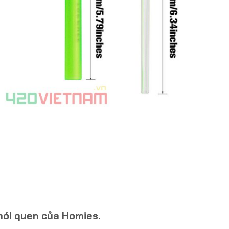
f
hói quen của Homies.