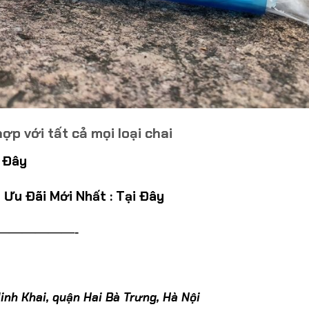
p với tất cả mọi loại chai
i Đây
 Ưu Đãi Mới Nhất :
Tại Đây
——————-
inh Khai, quận Hai Bà Trưng, Hà Nội