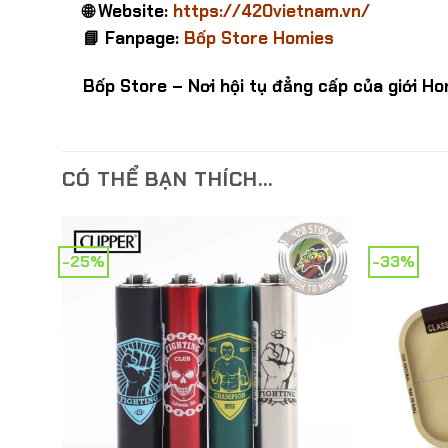
🌐 Website:
https://420vietnam.vn/
📘 Fanpage:
Bốp Store Homies
Bốp Store – Nơi hội tụ đẳng cấp của giới Ho
CÓ THỂ BẠN THÍCH…
-25%
-33%