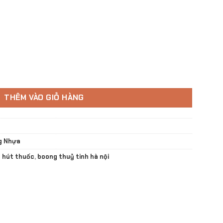
h PK - 01 số lượng
THÊM VÀO GIỎ HÀNG
g Nhựa
 hút thuốc
,
boong thuỷ tinh hà nội