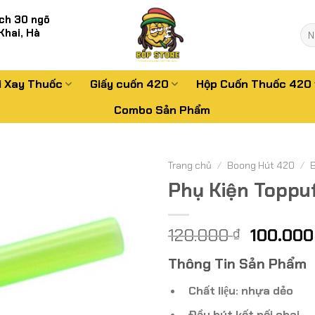
ch 30 ngõ
Tì
Khai, Hà
kiế
i Xay Thuốc
Giấy cuốn 420
Hộp Cuốn Thuốc 420
Combo Sản Phẩm
Trang chủ
/
Boong Hút 420
/
Phụ Kiện Toppuf
Giá
120.000
100.00
₫
gốc
Thông Tin Sản Phẩm
là:
120.000
Chất liệu: nhựa dẻo
Đầu hút kết nối chai