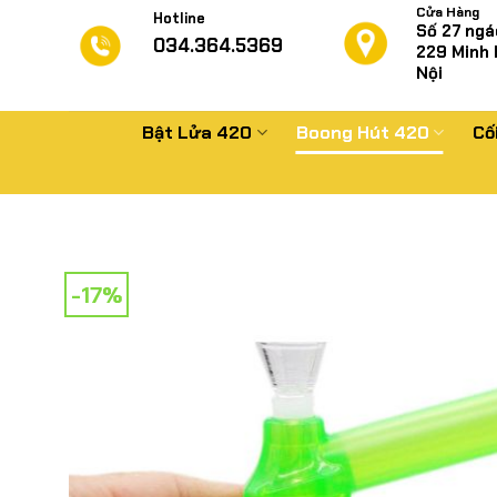
Chuyển
Cửa Hàng
Hotline
Số 27 ngá
đến
034.364.5369
229
Minh 
nội
Nội
dung
Bật Lửa 420
Boong Hút 420
Cố
-17%