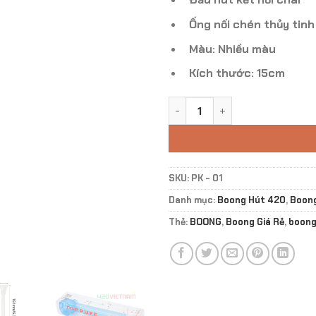
Ống nối chén thủy tinh
Màu: Nhiều màu
Kích thước: 15cm
Phụ Kiện Toppuff Nõ Thủy Tin
SKU:
PK - 01
Danh mục:
Boong Hút 420
,
Boon
Thẻ:
BOONG
,
Boong Giá Rẻ
,
boong