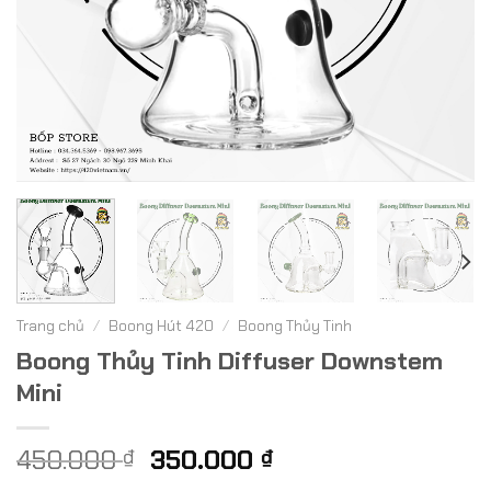
Trang chủ
/
Boong Hút 420
/
Boong Thủy Tinh
Boong Thủy Tinh Diffuser Downstem
Mini
Giá
Giá
450.000
350.000
₫
₫
gốc
hiện