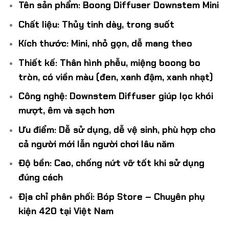
Tên sản phẩm:
Boong Diffuser Downstem Mini
là:
tại
450.000 ₫.
là:
Chất liệu:
Thủy tinh dày, trong suốt
350.000 ₫.
Kích thước:
Mini, nhỏ gọn, dễ mang theo
Thiết kế:
Thân hình phễu, miệng boong bo
tròn, có viền màu (đen, xanh đậm, xanh nhạt)
Công nghệ:
Downstem Diffuser giúp lọc khói
mượt, êm và sạch hơn
Ưu điểm:
Dễ sử dụng, dễ vệ sinh, phù hợp cho
cả người mới lẫn người chơi lâu năm
Độ bền:
Cao, chống nứt vỡ tốt khi sử dụng
đúng cách
Địa chỉ phân phối:
Bóp Store – Chuyên phụ
kiện 420 tại Việt Nam