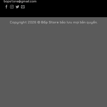
bopstore@gmail.com
Copyright 2026 ©
Bốp Store
bảo lưu mọi bản quyền.