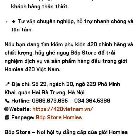
khách hàng thân thiết.
🔹 Tư vấn chuyên nghiệp, hỗ trợ nhanh chóng và
tận tâm.
Nếu bạn đang tìm kiếm phụ kiện 420 chính hãng và
chất lượng, hãy ghé ngay Bốp Store để trải
nghiệm dịch vụ và sản phẩm hàng đầu trong giới
Homies 420 Việt Nam.
📍 Địa chỉ: Số 29, ngách 30, ngõ 229 Phố Minh
Khai, quận Hai Bà Trưng, Hà Nội
📞 Hotline: 0989.673.695 – 034.364.5369
🌐 Website:
https://420vietnam.vn/
📘 Fanpage:
Bốp Store Homies
Bốp Store – Nơi hội tụ đẳng cấp của giới Homies