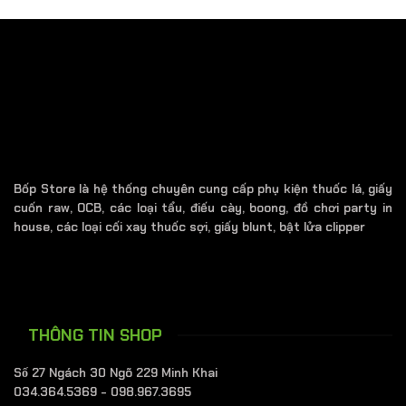
Bốp Store là hệ thống chuyên cung cấp phụ kiện thuốc lá, giấy
cuốn raw, OCB, các loại tẩu, điếu cày, boong, đồ chơi party in
house, các loại cối xay thuốc sợi, giấy blunt, bật lửa clipper
THÔNG TIN SHOP
Số 27 Ngách 30 Ngõ 229 Minh Khai
034.364.5369 - 098.967.3695