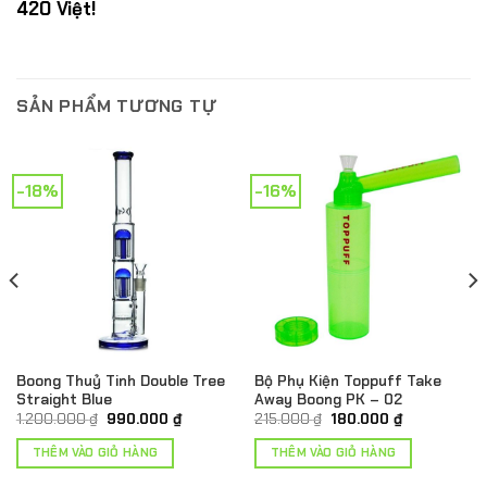
420 Việt!
SẢN PHẨM TƯƠNG TỰ
-18%
-16%
Boong Thuỷ Tinh Double Tree
Bộ Phụ Kiện Toppuff Take
Straight Blue
Away Boong PK – 02
Giá
Giá
Giá
Giá
1.200.000
₫
990.000
₫
215.000
₫
180.000
₫
gốc
hiện
gốc
hiện
là:
tại
là:
tại
THÊM VÀO GIỎ HÀNG
THÊM VÀO GIỎ HÀNG
1.200.000 ₫.
là:
215.000 ₫.
là:
.
990.000 ₫.
180.000 ₫.