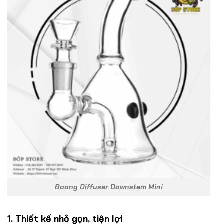
Boong Diffuser Downstem Mini
1. Thiết kế nhỏ gọn, tiện lợi