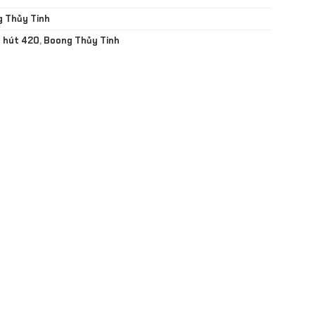
 Thủy Tinh
 hút 420
,
Boong Thủy Tinh