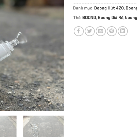
Danh mục:
Boong Hút 420
,
Boong
Thẻ:
BOONG
,
Boong Giá Rẻ
,
boong