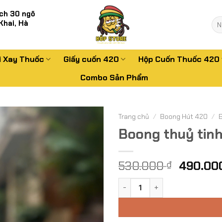
ch 30 ngõ
Tì
Khai, Hà
kiế
i Xay Thuốc
Giấy cuốn 420
Hộp Cuốn Thuốc 420
Combo Sản Phẩm
Trang chủ
/
Boong Hút 420
/
Boong thuỷ tinh
Giá
530.000
490.0
₫
gốc
Boong thuỷ tinh Leaf bigsize
là:
530.000