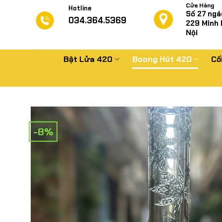
Chuyển
Cửa Hàng
Hotline
Số 27 ngá
đến
034.364.5369
229
Minh 
nội
Nội
dung
Bật Lửa 420
Boong Hút 420
Cố
-8%