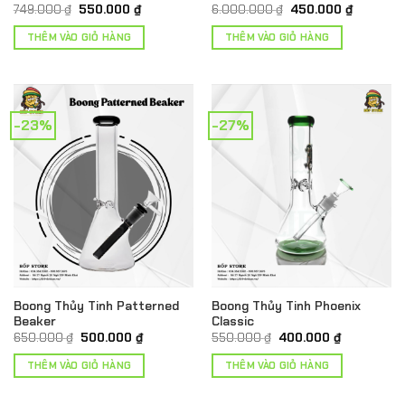
Giá
Giá
Giá
Giá
749.000
₫
550.000
₫
6.000.000
₫
450.000
₫
gốc
hiện
gốc
hiện
là:
tại
là:
tại
THÊM VÀO GIỎ HÀNG
THÊM VÀO GIỎ HÀNG
749.000 ₫.
là:
6.000.000 ₫.
là:
550.000 ₫.
450.000 
-23%
-27%
Boong Thủy Tinh Patterned
Boong Thủy Tinh Phoenix
Beaker
Classic
Giá
Giá
Giá
Giá
650.000
₫
500.000
₫
550.000
₫
400.000
₫
gốc
hiện
gốc
hiện
là:
tại
là:
tại
THÊM VÀO GIỎ HÀNG
THÊM VÀO GIỎ HÀNG
650.000 ₫.
là:
550.000 ₫.
là:
500.000 ₫.
400.000 ₫.