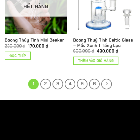
HẾT HÀNG
Boong Thuỷ Tinh Celtic Glass
Boong Thủy Tinh Mini Beaker
– Mầu Xanh 1 Tầng Lọc
Giá
Giá
230.000
₫
170.000
₫
gốc
hiện
Giá
Giá
600.000
₫
490.000
₫
là:
tại
gốc
hiện
ĐỌC TIẾP
230.000 ₫.
là:
là:
tại
THÊM VÀO GIỎ HÀNG
170.000 ₫.
600.000 ₫.
là:
490.000 ₫.
1
2
3
4
5
6