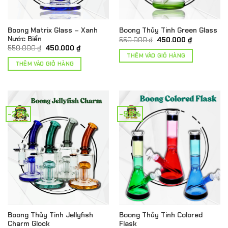
Boong Matrix Glass – Xanh
Boong Thủy Tinh Green Glass
Nước Biển
Giá
Giá
550.000
₫
450.000
₫
gốc
hiện
Giá
Giá
550.000
₫
450.000
₫
là:
tại
gốc
hiện
THÊM VÀO GIỎ HÀNG
550.000 ₫.
là:
là:
tại
THÊM VÀO GIỎ HÀNG
450.000 ₫.
550.000 ₫.
là:
450.000 ₫.
-27%
-93%
Boong Thủy Tinh Jellyfish
Boong Thủy Tinh Colored
Charm Glock
Flask