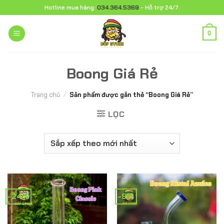
Chuyển
Hotline mua hàng:
034.364.5369
- Hỗ trợ 24/7.
đến
nội
0
dung
Boong Giá Rẻ
Trang chủ
/
Sản phẩm được gắn thẻ “Boong Giá Rẻ”
LỌC
-24%
-9%