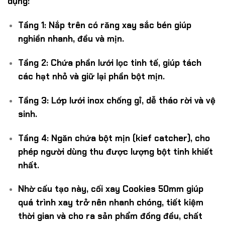
dụng:
Tầng 1:
Nắp trên có răng xay sắc bén giúp
nghiền nhanh, đều và mịn.
Tầng 2:
Chứa phần lưới lọc tinh tế, giúp tách
các hạt nhỏ và giữ lại phần bột mịn.
Tầng 3:
Lớp lưới inox chống gỉ, dễ tháo rời và vệ
sinh.
Tầng 4:
Ngăn chứa bột mịn (kief catcher), cho
phép người dùng thu được lượng bột tinh khiết
nhất.
Nhờ cấu tạo này,
cối xay Cookies 50mm
giúp
quá trình xay trở nên nhanh chóng, tiết kiệm
thời gian và cho ra sản phẩm đồng đều, chất