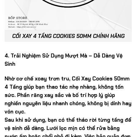
CỐI XAY 4 TẦNG COOKIES 50MM CHÍNH HÃNG
4. Trải Nghiệm Sử Dụng Mượt Mà – Dễ Dàng Vệ
Sinh
Nhờ cơ chế xoay trơn tru, Cối Xay Cookies 50mm
4 Tầng giúp bạn thao tác nhẹ nhàng, không tốn
sức. Phần răng xay sắc và bố trí hợp lý giúp
nghiền nguyên liệu nhanh chóng, không bị dính hay
vón cục.
Sau khi sử dụng, bạn có thể
tháo rời từng tầng
để
vệ sinh dễ dàng. Lưới lọc mịn có thể rửa bằng
nước ấm hoặc chổi nhỏ đi kèm. Việc bảo quản đơn