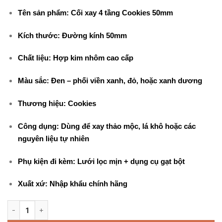
250.000 ₫.
là:
Tên sản phẩm:
Cối xay 4 tầng Cookies 50mm
200.000 ₫.
Kích thước:
Đường kính 50mm
Chất liệu:
Hợp kim nhôm cao cấp
Màu sắc:
Đen – phối viền xanh, đỏ, hoặc xanh dương
Thương hiệu:
Cookies
Công dụng:
Dùng để xay thảo mộc, lá khô hoặc các
nguyên liệu tự nhiên
Phụ kiện đi kèm:
Lưới lọc mịn + dụng cụ gạt bột
Xuất xứ:
Nhập khẩu chính hãng
Cối Xay Cookies 50mm 4 Tầng số lượng