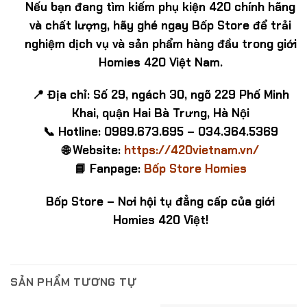
Nếu bạn đang tìm kiếm phụ kiện 420 chính hãng
và chất lượng, hãy ghé ngay Bốp Store để trải
nghiệm dịch vụ và sản phẩm hàng đầu trong giới
Homies 420 Việt Nam.
📍 Địa chỉ: Số 29, ngách 30, ngõ 229 Phố Minh
Khai, quận Hai Bà Trưng, Hà Nội
📞 Hotline: 0989.673.695 – 034.364.5369
🌐 Website:
https://420vietnam.vn/
📘 Fanpage:
Bốp Store Homies
Bốp Store – Nơi hội tụ đẳng cấp của giới
Homies 420 Việt!
SẢN PHẨM TƯƠNG TỰ