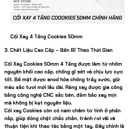
CỐI XAY 4 TẦNG COOOKIES ̀50MM CHÍNH HÃNG
Cối Xay 4 Tầng Cookies 50mm
3. Chất Liệu Cao Cấp – Bền Bỉ Theo Thời Gian
Cối Xay Cookies 50mm 4 Tầng được làm từ
nhôm
nguyên khối cao cấp
, chống gỉ sét và chịu lực cực
tốt. Bề mặt được
anod hóa chống trầy xước
, giữ
màu sắc tươi mới lâu dài. Răng xay được gia công
bằng công nghệ CNC sắc bén, đảm bảo xay mịn
mà không bị kẹt nguyên liệu.
Cối xay Cookies còn có
nam châm từ tính
ở phần
nắp, giúp đóng chặt chắc chắn, tránh rơi vãi và
thuận tiện khi thao tác bằng một tay. Đây chính là