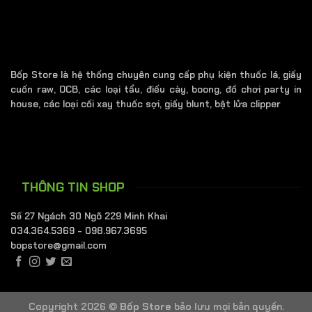
Các
tùy
chọn
có
thể
Bốp Store là hệ thống chuyên cung cấp phụ kiện thuốc lá, giấy
được
cuốn raw, OCB, các loại tẩu, điếu cày, boong, đồ chơi party in
chọn
house, các loại cối xay thuốc sợi, giấy blunt, bật lửa clipper
trên
trang
sản
phẩm
THÔNG TIN SHOP
Số 27 Ngách 30 Ngõ 229 Minh Khai
034.364.5369 - 098.967.3695
bopstore@gmail.com
Copyright 2026 ©
Bốp Store
bảo lưu mọi bản quyền.