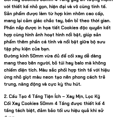
với thiết kế nhỏ gọn, hiện đại và vô cùng tinh tế.
Sản phẩm được làm từ
hợp kim nhôm cao cấp
,
mang lại cảm giác chắc tay, bền bỉ theo thời gian.
Phần nắp được in họa tiết
Cookies độc quyền
kết
hợp cùng hình ảnh hoạt hình nổi bật, giúp sản
phẩm thêm phần cá tính và nổi bật giữa bộ sưu
tập phụ kiện của bạn.
Đường kính
50mm
vừa đủ để cối xay dễ dàng
mang theo bên người, bỏ túi hay balo mà không
chiếm diện tích. Màu sắc phối hợp tinh tế với hiệu
ứng
nhỏ giọt màu neon
tạo nên phong cách trẻ
trung, năng động và cực kỳ thu hút.
2. Cấu Tạo 4 Tầng Tiện Ích – Xay Mịn, Lọc Kỹ
Cối Xay Cookies 50mm 4 Tầng
được thiết kế
4
tầng tách biệt
, đảm bảo tối ưu hiệu quả khi sử