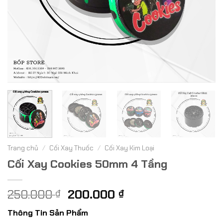
Trang chủ
/
Cối Xay Thuốc
/
Cối Xay Kim Loại
Cối Xay Cookies 50mm 4 Tầng
Giá
Giá
250.000
200.000
₫
₫
gốc
hiện
Thông Tin Sản Phẩm
là:
tại