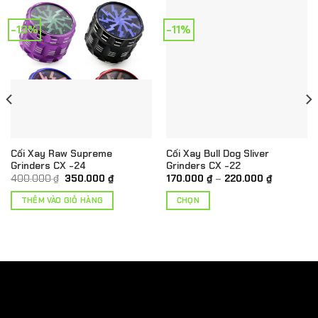
-13%
-11%
Cối Xay Raw Supreme
Cối Xay Bull Dog Sliver
Grinders CX -24
Grinders CX -22
Giá
Giá
Khoảng
400.000
₫
350.000
₫
170.000
₫
–
220.000
₫
gốc
hiện
giá:
là:
tại
từ
THÊM VÀO GIỎ HÀNG
CHỌN
400.000 ₫.
là:
170.000 ₫
350.000 ₫.
đến
Sản
220.000 
phẩm
.
này
có
nhiều
biến
thể.