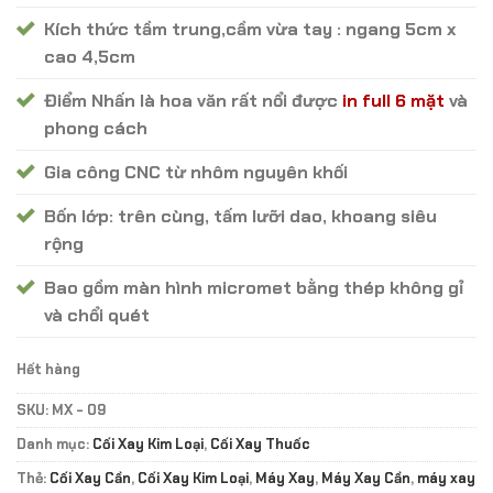
Kích thức tầm trung,cầm vừa tay : ngang 5cm x
cao 4,5cm
Điểm Nhấn là hoa văn rất nổi được
in full 6 mặt
và
phong cách
Gia công CNC từ nhôm nguyên khối
Bốn lớp: trên cùng, tấm lưỡi dao, khoang siêu
rộng
Bao gồm màn hình micromet bằng thép không gỉ
và chổi quét
Hết hàng
SKU:
MX - 09
Danh mục:
Cối Xay Kim Loại
,
Cối Xay Thuốc
Thẻ:
Cối Xay Cần
,
Cối Xay Kim Loại
,
Máy Xay
,
Máy Xay Cần
,
máy xay