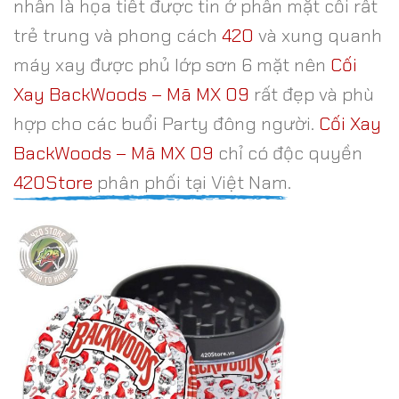
nhấn là họa tiết được tin ở phần mặt cối rất
trẻ trung và phong cách
420
và xung quanh
máy xay được phủ lớp sơn 6 mặt nên
Cối
Xay BackWoods – Mã MX 09
rất đẹp và phù
hợp cho các buổi Party đông người.
Cối Xay
BackWoods – Mã MX 09
chỉ có độc quyền
420Store
phân phối tại Việt Nam.