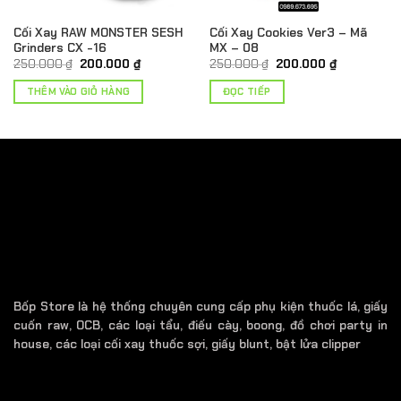
Cối Xay RAW MONSTER SESH
Cối Xay Cookies Ver3 – Mã
Grinders CX -16
MX – 08
Giá
Giá
Giá
Giá
250.000
₫
200.000
₫
250.000
₫
200.000
₫
gốc
hiện
gốc
hiện
là:
tại
là:
tại
THÊM VÀO GIỎ HÀNG
ĐỌC TIẾP
250.000 ₫.
là:
250.000 ₫.
là:
₫.
200.000 ₫.
200.000 ₫.
Bốp Store là hệ thống chuyên cung cấp phụ kiện thuốc lá, giấy
cuốn raw, OCB, các loại tẩu, điếu cày, boong, đồ chơi party in
house, các loại cối xay thuốc sợi, giấy blunt, bật lửa clipper