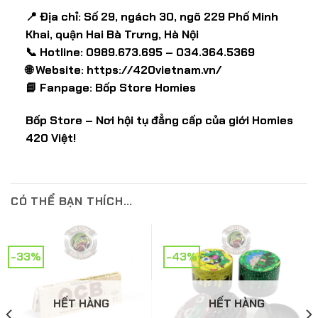
📍 Địa chỉ: Số 29, ngách 30, ngõ 229 Phố Minh
Khai, quận Hai Bà Trưng, Hà Nội
📞 Hotline: 0989.673.695 – 034.364.5369
🌐 Website:
https://420vietnam.vn/
📘 Fanpage:
Bốp Store Homies
Bốp Store – Nơi hội tụ đẳng cấp của giới Homies
420 Việt!
CÓ THỂ BẠN THÍCH…
-33%
-43%
HẾT HÀNG
HẾT HÀNG