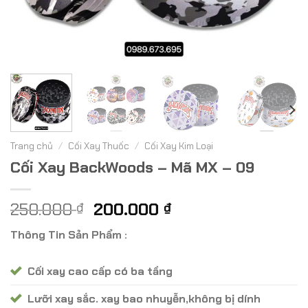
Trang chủ
/
Cối Xay Thuốc
/
Cối Xay Kim Loại
Cối Xay BackWoods – Mã MX – 09
Giá
Giá
250.000
200.000
₫
₫
gốc
hiện
Thông Tin Sản Phẩm :
là:
tại
250.000 ₫.
là:
Cối xay cao cấp có ba tầng
200.000 ₫.
Lưỡi xay sắc. xay bao nhuyễn,không bị dính