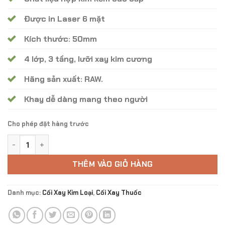
200.000 ₫.
Được in Laser 6 mặt
Kích thước: 50mm
4 lớp, 3 tầng, lưỡi xay kim cương
Hãng sản xuất: RAW.
Khay dễ dàng mang theo người
Cho phép đặt hàng trước
Cối Xay RAW SMOKEY FOREST Grinders CX -17 số lượng
THÊM VÀO GIỎ HÀNG
Danh mục:
Cối Xay Kim Loại
,
Cối Xay Thuốc