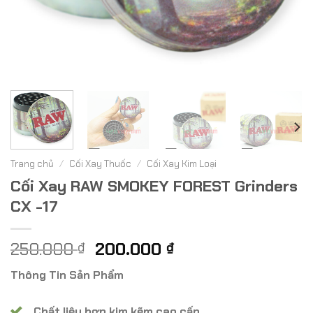
Trang chủ
/
Cối Xay Thuốc
/
Cối Xay Kim Loại
Cối Xay RAW SMOKEY FOREST Grinders
CX -17
Giá
Giá
250.000
200.000
₫
₫
gốc
hiện
Thông Tin Sản Phẩm
là:
tại
250.000 ₫.
là:
Chất liệu hợp kim kẽm cao cấp