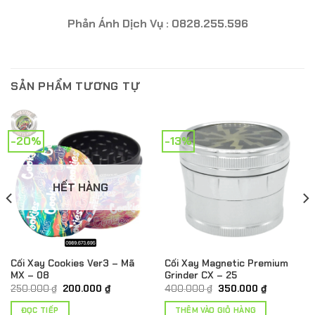
Phản Ánh Dịch Vụ : 0828.255.596
SẢN PHẨM TƯƠNG TỰ
-20%
-13%
HẾT HÀNG
Cối Xay Cookies Ver3 – Mã
Cối Xay Magnetic Premium
MX – 08
Grinder CX – 25
Giá
Giá
Giá
Giá
250.000
₫
200.000
₫
400.000
₫
350.000
₫
gốc
hiện
gốc
hiện
là:
tại
là:
tại
ĐỌC TIẾP
THÊM VÀO GIỎ HÀNG