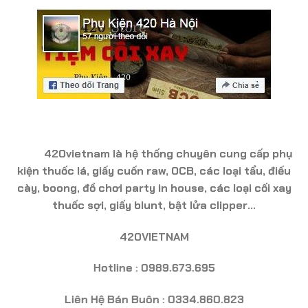
420vietnam là hệ thống chuyên cung cấp phụ
kiện thuốc lá, giấy cuốn raw, OCB, các loại tẩu, điếu
cày, boong, đồ chơi party in house, các loại cối xay
thuốc sợi, giấy blunt, bật lửa clipper…
420VIETNAM
Hotline : 0989.673.695
Liên Hệ Bán Buôn : 0334.860.823