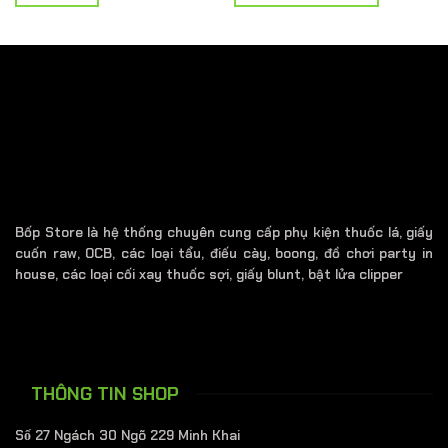
250.000 ₫.
là:
400.000 ₫.
là:
₫.
200.000 ₫.
350.000 ₫
Bốp Store là hệ thống chuyên cung cấp phụ kiện thuốc lá, giấy
cuốn raw, OCB, các loại tẩu, điếu cày, boong, đồ chơi party in
house, các loại cối xay thuốc sợi, giấy blunt, bật lửa clipper
THÔNG TIN SHOP
Số 27 Ngách 30 Ngõ 229 Minh Khai