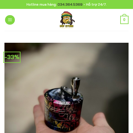
Chuyển
Hotline mua hàng:
034.364.5369
- Hỗ trợ 24/7.
đến
nội
0
dung
-33%