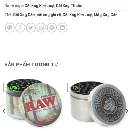
Danh mục:
Cối Xay Kim Loại
,
Cối Xay Thuốc
Thẻ:
Cối Xay Cần
,
cối xay giá rẻ
,
Cối Xay Kim Loại
,
Máy Xay Cần
SẢN PHẨM TƯƠNG TỰ
-20%
-11%