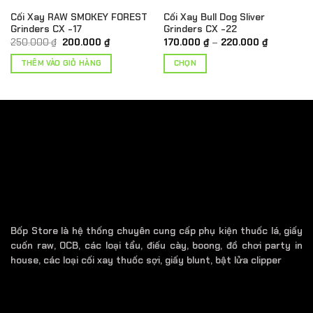
Cối Xay RAW SMOKEY FOREST
Cối Xay Bull Dog Sliver
Grinders CX -17
Grinders CX -22
Giá
Giá
Khoảng
250.000
₫
200.000
₫
170.000
₫
–
220.000
₫
gốc
hiện
giá:
là:
tại
từ
THÊM VÀO GIỎ HÀNG
CHỌN
.
250.000 ₫.
là:
170.000 ₫
200.000 ₫.
đến
Sản
220.000 
phẩm
này
có
nhiều
biến
thể.
Các
tùy
chọn
có
Bốp Store là hệ thống chuyên cung cấp phụ kiện thuốc lá, giấy
thể
cuốn raw, OCB, các loại tẩu, điếu cày, boong, đồ chơi party in
được
house, các loại cối xay thuốc sợi, giấy blunt, bật lửa clipper
chọn
trên
trang