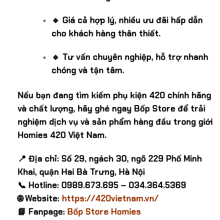
🔹 Giá cả hợp lý, nhiều ưu đãi hấp dẫn
cho khách hàng thân thiết.
🔹 Tư vấn chuyên nghiệp, hỗ trợ nhanh
chóng và tận tâm.
Nếu bạn đang tìm kiếm phụ kiện 420 chính hãng
và chất lượng, hãy ghé ngay Bốp Store để trải
nghiệm dịch vụ và sản phẩm hàng đầu trong giới
Homies 420 Việt Nam.
📍 Địa chỉ: Số 29, ngách 30, ngõ 229 Phố Minh
Khai, quận Hai Bà Trưng, Hà Nội
📞 Hotline: 0989.673.695 – 034.364.5369
🌐 Website:
https://420vietnam.vn/
📘 Fanpage:
Bốp Store Homies