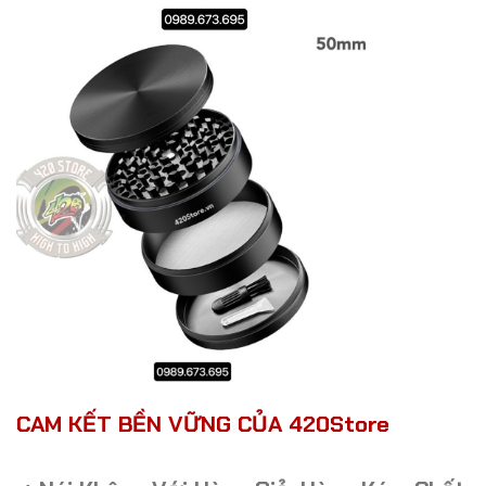
CAM KẾT BỀN VỮNG CỦA 420Store