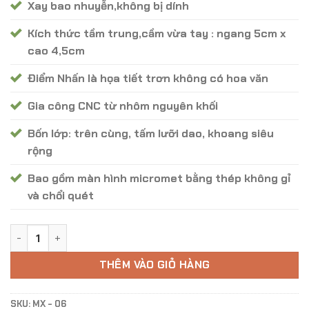
Xay bao nhuyễn,không bị dính
Kích thức tầm trung,cầm vừa tay : ngang 5cm x
cao 4,5cm
Điểm Nhấn là họa tiết trơn không có hoa văn
Gia công CNC từ nhôm nguyên khối
Bốn lớp: trên cùng, tấm lưỡi dao, khoang siêu
rộng
Bao gồm màn hình micromet bằng thép không gỉ
và chổi quét
Cối Xay Color 420 - Mã MX - 06 số lượng
THÊM VÀO GIỎ HÀNG
SKU:
MX - 06