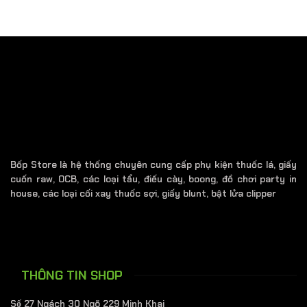
này
có
nhiều
biến
thể.
Các
tùy
chọn
có
thể
được
Bốp Store là hệ thống chuyên cung cấp phụ kiện thuốc lá, giấy
chọn
cuốn raw, OCB, các loại tẩu, điếu cày, boong, đồ chơi party in
trên
house, các loại cối xay thuốc sợi, giấy blunt, bật lửa clipper
trang
sản
phẩm
THÔNG TIN SHOP
Số 27 Ngách 30 Ngõ 229 Minh Khai