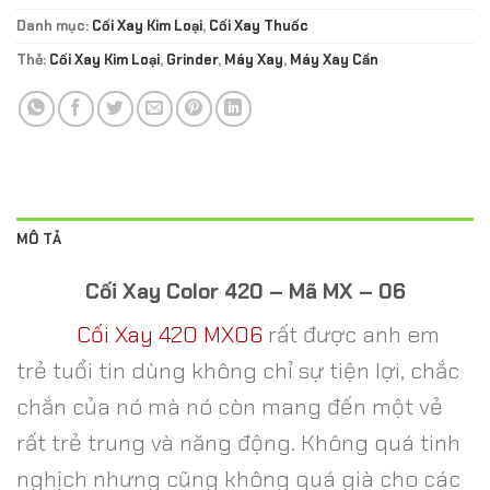
Danh mục:
Cối Xay Kim Loại
,
Cối Xay Thuốc
Thẻ:
Cối Xay Kim Loại
,
Grinder
,
Máy Xay
,
Máy Xay Cần
MÔ TẢ
Cối Xay Color 420 – Mã MX – 06
Cối Xay 420 MX06
rất được anh em
trẻ tuổi tin dùng không chỉ sự tiện lợi, chắc
chắn của nó mà nó còn mang đến một vẻ
rất trẻ trung và năng động. Không quá tinh
nghịch nhưng cũng không quá già cho các