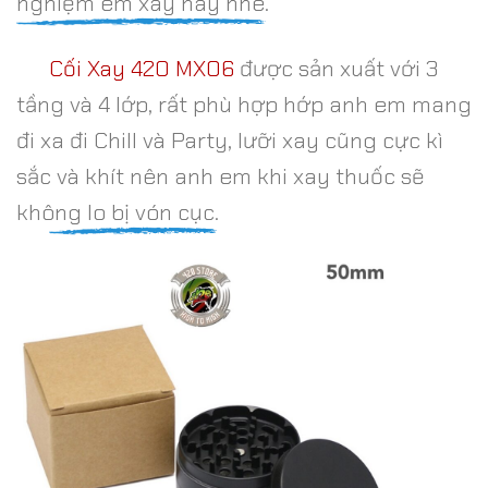
nghiệm em xay này nhé.
Cối Xay 420 MX06
được sản xuất với 3
tầng và 4 lớp, rất phù hợp hớp anh em mang
đi xa đi Chill và Party, lưỡi xay cũng cực kì
sắc và khít nên anh em khi xay thuốc sẽ
không lo bị vón cục.