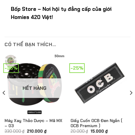
Bốp Store – Nơi hội tụ đẳng cấp của giới
Homies 420 Việt!
CÓ THỂ BẠN THÍCH…
-36%
-25%
HẾT HÀNG
Máy Xay Thảo Dược – Mã MX
Giấy Cuốn OCB Đen Ngắn (
– 03
OCB Premium )
Giá
Giá
Giá
Giá
330.000
₫
210.000
₫
20.000
₫
15.000
₫
gốc
hiện
gốc
hiện