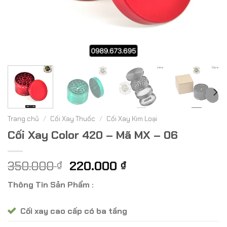
Trang chủ
/
Cối Xay Thuốc
/
Cối Xay Kim Loại
Cối Xay Color 420 – Mã MX – 06
Giá
Giá
350.000
220.000
₫
₫
gốc
hiện
Thông Tin Sản Phẩm :
là:
tại
350.000 ₫.
là:
Cối xay cao cấp có ba tầng
220.000 ₫.