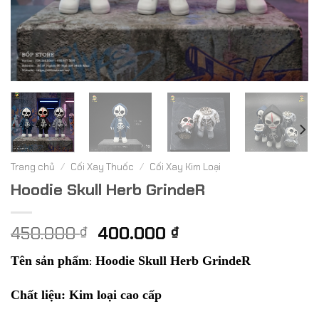
Trang chủ
/
Cối Xay Thuốc
/
Cối Xay Kim Loại
Hoodie Skull Herb GrindeR
Giá
Giá
450.000
400.000
₫
₫
gốc
hiện
Tên sản phẩm
:
Hoodie Skull Herb GrindeR
là:
tại
450.000 ₫.
là:
Chất liệu: Kim loại cao cấp
400.000 ₫.