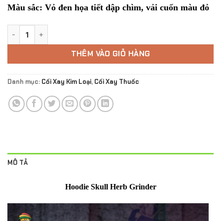
Màu sắc: Vỏ đen họa tiết dập chìm, vải cuốn màu đỏ
Hoodie Skull Herb GrindeR số lượng
THÊM VÀO GIỎ HÀNG
Danh mục:
Cối Xay Kim Loại
,
Cối Xay Thuốc
MÔ TẢ
Hoodie Skull Herb Grinder