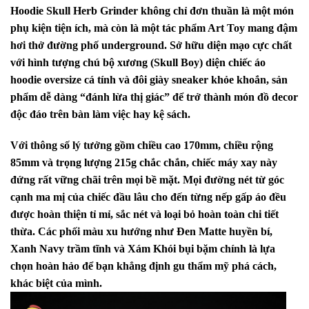
Hoodie Skull Herb Grinder không chỉ đơn thuần là một món
phụ kiện tiện ích, mà còn là một tác phẩm Art Toy mang đậm
hơi thở đường phố underground. Sở hữu diện mạo cực chất
với hình tượng chú bộ xương (Skull Boy) diện chiếc áo
hoodie oversize cá tính và đôi giày sneaker khỏe khoắn, sản
phẩm dễ dàng “đánh lừa thị giác” để trở thành món đồ decor
độc đáo trên bàn làm việc hay kệ sách.
Với thông số lý tưởng gồm chiều cao 170mm, chiều rộng
85mm và trọng lượng 215g chắc chắn, chiếc máy xay này
đứng rất vững chãi trên mọi bề mặt. Mọi đường nét từ góc
cạnh ma mị của chiếc đầu lâu cho đến từng nếp gấp áo đều
được hoàn thiện tỉ mỉ, sắc nét và loại bỏ hoàn toàn chi tiết
thừa. Các phối màu xu hướng như Đen Matte huyền bí,
Xanh Navy trầm tĩnh và Xám Khói bụi bặm chính là lựa
chọn hoàn hảo để bạn khẳng định gu thẩm mỹ phá cách,
khác biệt của mình.