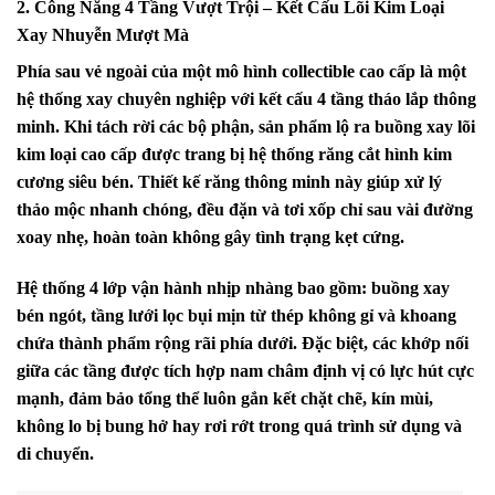
2. Công Năng 4 Tầng Vượt Trội – Kết Cấu Lõi Kim Loại
Xay Nhuyễn Mượt Mà
Phía sau vẻ ngoài của một mô hình collectible cao cấp là một
hệ thống xay chuyên nghiệp với kết cấu 4 tầng tháo lắp thông
minh. Khi tách rời các bộ phận, sản phẩm lộ ra buồng xay lõi
kim loại cao cấp được trang bị hệ thống răng cắt hình kim
cương siêu bén. Thiết kế răng thông minh này giúp xử lý
thảo mộc nhanh chóng, đều đặn và tơi xốp chỉ sau vài đường
xoay nhẹ, hoàn toàn không gây tình trạng kẹt cứng.
Hệ thống 4 lớp vận hành nhịp nhàng bao gồm: buồng xay
bén ngót, tầng lưới lọc bụi mịn từ thép không gỉ và khoang
chứa thành phẩm rộng rãi phía dưới. Đặc biệt, các khớp nối
giữa các tầng được tích hợp nam châm định vị có lực hút cực
mạnh, đảm bảo tổng thể luôn gắn kết chặt chẽ, kín mùi,
không lo bị bung hở hay rơi rớt trong quá trình sử dụng và
di chuyển.