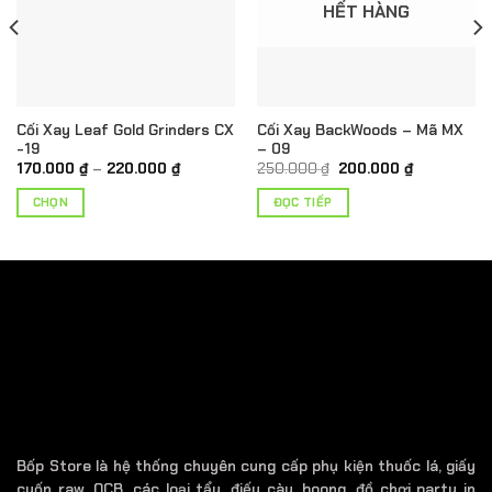
HẾT HÀNG
Cối Xay Leaf Gold Grinders CX
Cối Xay BackWoods – Mã MX
-19
– 09
Khoảng
Giá
Giá
170.000
₫
–
220.000
₫
250.000
₫
200.000
₫
giá:
gốc
hiện
từ
là:
tại
CHỌN
ĐỌC TIẾP
170.000 ₫
250.000 ₫.
là:
₫.
đến
200.000 ₫.
Sản
220.000 ₫
phẩm
này
có
nhiều
biến
thể.
Các
tùy
chọn
có
Bốp Store là hệ thống chuyên cung cấp phụ kiện thuốc lá, giấy
thể
cuốn raw, OCB, các loại tẩu, điếu cày, boong, đồ chơi party in