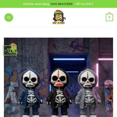
Chuyển
Hotline mua hàng:
034.364.5369
- Hỗ trợ 24/7.
đến
nội
0
dung
-11%