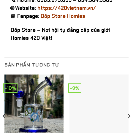
🌐 Website:
https://420vietnam.vn/
📘 Fanpage:
Bốp Store Homies
Bốp Store – Nơi hội tụ đẳng cấp của giới
Homies 420 Việt!
SẢN PHẨM TƯƠNG TỰ
-10%
-9%