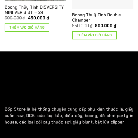
Boong Thủy Tinh DISVERSITY
MINI VER.3 BT – 24
Boong Thuỷ Tinh Double
Giá
Giá
500.000
₫
450.000
₫
Chamber
gốc
hiện
Giá
Giá
550.000
₫
500.000
₫
là:
tại
THÊM VÀO GIỎ HÀNG
gốc
hiện
500.000 ₫.
là:
là:
tại
₫.
450.000 ₫.
THÊM VÀO GIỎ HÀNG
550.000 ₫.
là:
500.000 ₫.
Bốp Store là hệ thống chuyên cung cấp phụ kiện thuốc lá, giấy
cuốn raw, OCB, các loại tẩu, điếu cày, boong, đồ chơi party in
house, các loại cối xay thuốc sợi, giấy blunt, bật lửa clipper