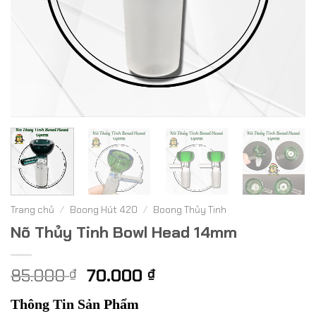
Trang chủ
/
Boong Hút 420
/
Boong Thủy Tinh
Nõ Thủy Tinh Bowl Head 14mm
Giá
Giá
85.000
70.000
₫
₫
gốc
hiện
Thông Tin Sản Phẩm
là:
tại