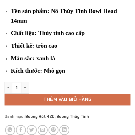
85.000 ₫.
là:
70.000 ₫.
Tên sản phẩm: Nõ Thủy Tinh Bowl Head
14mm
Chất liệu: Thủy tinh cao cấp
Thiết kế: tròn cao
Màu sắc: xanh lá
Kích thước: Nhỏ gọn
Nõ Thủy Tinh Bowl Head 14mm số lượng
THÊM VÀO GIỎ HÀNG
Danh mục:
Boong Hút 420
,
Boong Thủy Tinh