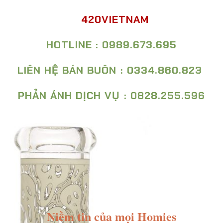
420VIETNAM
HOTLINE : 0989.673.695
LIÊN HỆ BÁN BUÔN : 0334.860.823
PHẢN ÁNH DỊCH VỤ : 0828.255.596
Niềm tin của mọi Homies