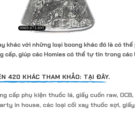
ày
khác với những loại boong khác đó là có th
 cấp, giúp c
ác
Homies có thể tự tin trong các 
N 420 KHÁC THAM KHẢO: TẠI ĐÂY.
g cấp phụ kiện thuốc lá, giấy cuốn raw, OCB,
arty in house, các loại cối xay thuốc sợi, giấy