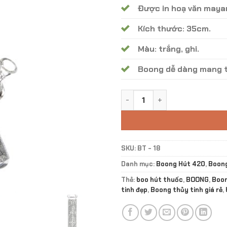
Được in hoạ văn maya
Kích thước: 35cm.
Màu: trắng, ghi.
Boong dễ dàng mang t
Boong Thủy Tinh MAYAN TATT
SKU:
BT - 18
Danh mục:
Boong Hút 420
,
Boong
Thẻ:
boo hút thuốc
,
BOONG
,
Boon
tinh đẹp
,
Boong thủy tinh giá rẻ
,