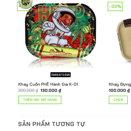
-35%
-33%
Khay Cuốn PHÊ Hành Gia K-01
Khay Đựng 
Giá
Giá
200.000
₫
130.000
₫
100.000
₫
gốc
hiện
là:
tại
THÊM VÀO GIỎ HÀNG
CHỌN
200.000 ₫.
là:
130.000 ₫.
Sản
phẩm
này
SẢN PHẨM TƯƠNG TỰ
có