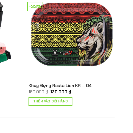
-33%
Khay Đựng Rasta Lion KR – 04
Giá
Giá
180.000
₫
120.000
₫
gốc
hiện
là:
tại
THÊM VÀO GIỎ HÀNG
180.000 ₫.
là:
120.000 ₫.