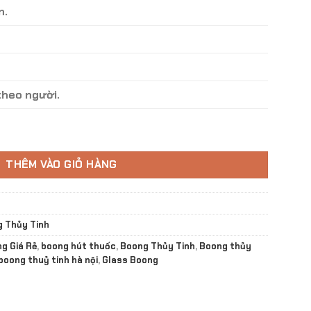
n.
heo người.
OO BT - 18 số lượng
THÊM VÀO GIỎ HÀNG
 Thủy Tinh
g Giá Rẻ
,
boong hút thuốc
,
Boong Thủy Tinh
,
Boong thủy
boong thuỷ tinh hà nội
,
Glass Boong