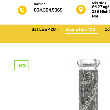
Chuyển
Cửa Hàng
Hotline
Số 27 ngá
đến
034.364.5369
229
Minh 
nội
Nội
dung
Bật Lửa 420
Boong Hút 420
Cố
-9%