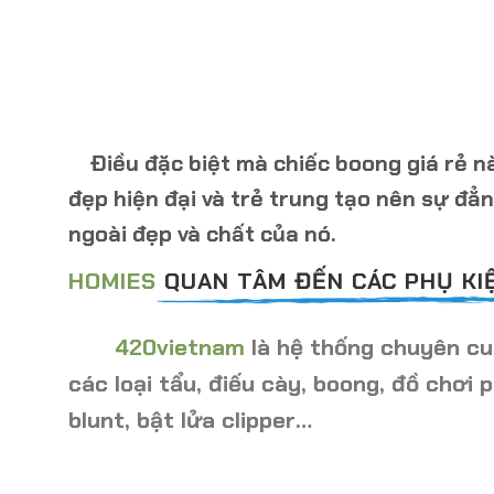
Điều đặc biệt mà chiếc boong giá rẻ n
đẹp
hiện đại và trẻ trung tạo
nên sự đẳng
ngoài đẹp và chất của nó.
HOMIES
QUAN TÂM ĐẾN CÁC PHỤ KIỆ
420vietnam
là hệ thống chuyên cun
các loại tẩu, điếu cày, boong, đồ chơi p
blunt, bật lửa clipper…