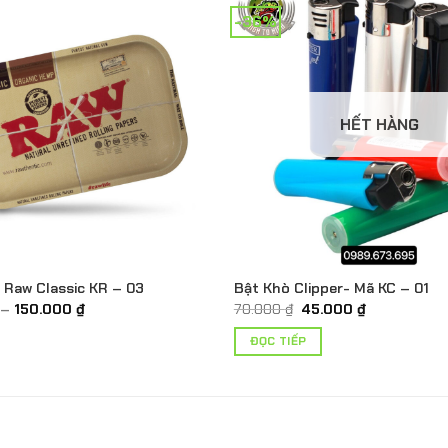
-36%
HẾT HÀNG
Raw Classic KR – 03
Bật Khò Clipper- Mã KC – 01
Khoảng
Giá
Giá
–
150.000
₫
70.000
₫
45.000
₫
giá:
gốc
hiện
từ
là:
tại
ĐỌC TIẾP
100.000 ₫
70.000 ₫.
là:
đến
45.000 ₫.
150.000 ₫