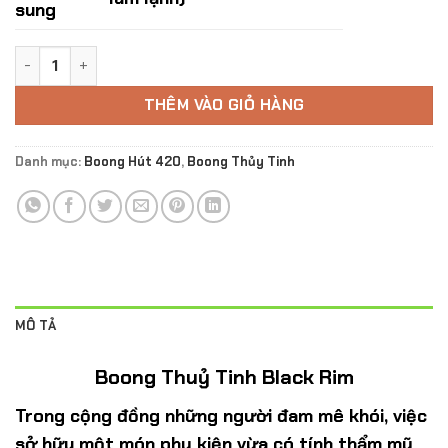
sung
Boong Thuỷ Tinh Black Rim số lượng
THÊM VÀO GIỎ HÀNG
Danh mục:
Boong Hút 420
,
Boong Thủy Tinh
MÔ TẢ
Boong Thuỷ Tinh Black Rim
Trong cộng đồng những người đam mê khói, việc
sở hữu một món phụ kiện vừa có tính thẩm mỹ