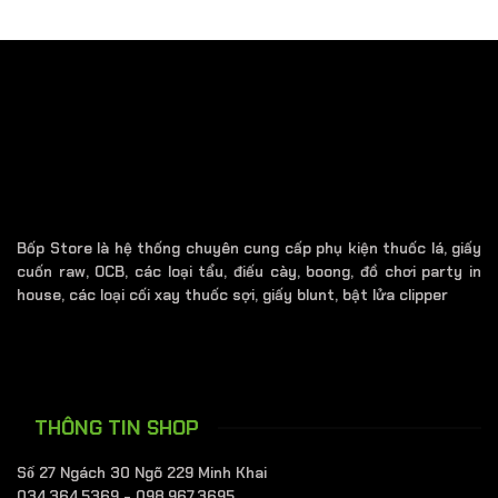
Bốp Store là hệ thống chuyên cung cấp phụ kiện thuốc lá, giấy
cuốn raw, OCB, các loại tẩu, điếu cày, boong, đồ chơi party in
house, các loại cối xay thuốc sợi, giấy blunt, bật lửa clipper
THÔNG TIN SHOP
Số 27 Ngách 30 Ngõ 229 Minh Khai
034.364.5369 - 098.967.3695