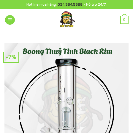
Chuyển
Hotline mua hàng:
034.364.5369
- Hỗ trợ 24/7.
đến
nội
0
dung
-7%