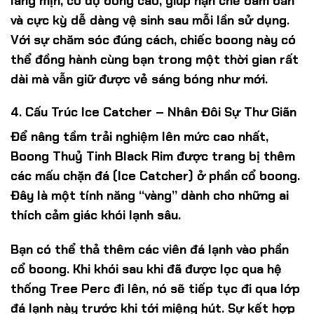
láng mịn, có độ bóng cao, giúp hạn chế bám bẩn
và cực kỳ dễ dàng vệ sinh sau mỗi lần sử dụng.
Với sự chăm sóc đúng cách, chiếc boong này có
thể đồng hành cùng bạn trong một thời gian rất
dài mà vẫn giữ được vẻ sáng bóng như mới.
4. Cấu Trúc Ice Catcher – Nhân Đôi Sự Thư Giãn
Để nâng tầm trải nghiệm lên mức cao nhất,
Boong Thuỷ Tinh Black Rim được trang bị thêm
các mấu chặn đá (Ice Catcher) ở phần cổ boong.
Đây là một tính năng “vàng” dành cho những ai
thích cảm giác khói lạnh sâu.
Bạn có thể thả thêm các viên đá lạnh vào phần
cổ boong. Khi khói sau khi đã được lọc qua hệ
thống Tree Perc đi lên, nó sẽ tiếp tục đi qua lớp
đá lạnh này trước khi tới miệng hút. Sự kết hợp