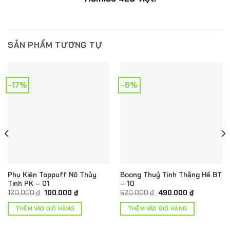
SẢN PHẨM TƯƠNG TỰ
-17%
-6%
Phụ Kiện Toppuff Nõ Thủy
Boong Thuỷ Tinh Thằng Hề BT
Tinh PK – 01
– 10
Giá
Giá
Giá
Giá
120.000
₫
100.000
₫
520.000
₫
490.000
₫
gốc
hiện
gốc
hiện
là:
tại
là:
tại
THÊM VÀO GIỎ HÀNG
THÊM VÀO GIỎ HÀNG
120.000 ₫.
là:
520.000 ₫.
là:
.
100.000 ₫.
490.000 ₫.