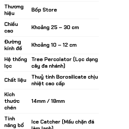
700.000 ₫.
là:
Thương
Bốp Store
650.000 ₫.
hiệu
Chiều
Khoảng 25 – 30 cm
cao
Đường
Khoảng 10 – 12 cm
kính đế
Hệ thống
Tree Percolator (Lọc dạng
lọc
cây đa nhánh)
Thuỷ tinh Borosilicate chịu
Chất liệu
nhiệt cao cấp
Kích
thước
14mm / 18mm
chén
Tính
Ice Catcher (Mấu chặn đá
năng bổ
làm lạnh)