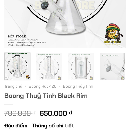
Trang chủ
/
Boong Hút 420
/
Boong Thủy Tinh
Boong Thuỷ Tinh Black Rim
Giá
Giá
700.000
650.000
₫
₫
gốc
hiện
Đặc điểm
Thông số chi tiết
là:
tại