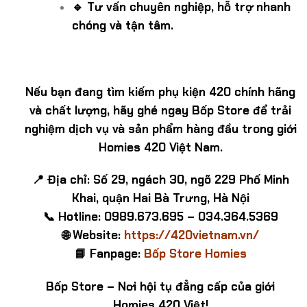
🔹 Tư vấn chuyên nghiệp, hỗ trợ nhanh
chóng và tận tâm.
Nếu bạn đang tìm kiếm phụ kiện 420 chính hãng
và chất lượng, hãy ghé ngay Bốp Store để trải
nghiệm dịch vụ và sản phẩm hàng đầu trong giới
Homies 420 Việt Nam.
📍 Địa chỉ: Số 29, ngách 30, ngõ 229 Phố Minh
Khai, quận Hai Bà Trưng, Hà Nội
📞 Hotline: 0989.673.695 – 034.364.5369
🌐 Website:
https://420vietnam.vn/
📘 Fanpage:
Bốp Store Homies
Bốp Store – Nơi hội tụ đẳng cấp của giới
Homies 420 Việt!