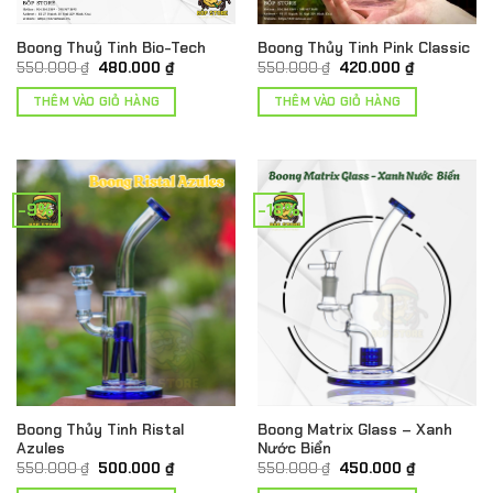
Boong Thuỷ Tinh Bio-Tech
Boong Thủy Tinh Pink Classic
Giá
Giá
Giá
Giá
550.000
₫
480.000
₫
550.000
₫
420.000
₫
gốc
hiện
gốc
hiện
là:
tại
là:
tại
THÊM VÀO GIỎ HÀNG
THÊM VÀO GIỎ HÀNG
550.000 ₫.
là:
550.000 ₫.
là:
480.000 ₫.
420.000 ₫.
-9%
-18%
Boong Thủy Tinh Ristal
Boong Matrix Glass – Xanh
Azules
Nước Biển
Giá
Giá
Giá
Giá
550.000
₫
500.000
₫
550.000
₫
450.000
₫
gốc
hiện
gốc
hiện