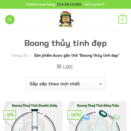
Chuyển
Hotline mua hàng:
034.364.5369
- Hỗ trợ 24/7.
đến
nội
0
dung
Boong thủy tinh đẹp
Trang chủ
/
Sản phẩm được gắn thẻ “Boong thủy tinh đẹp”
LỌC
-9%
-14%