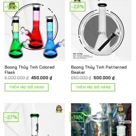
-93%
-23%
Boong Thủy Tinh Colored
Boong Thủy Tinh Patterned
Flask
Beaker
Giá
Giá
Giá
Giá
6.000.000
₫
450.000
₫
650.000
₫
500.000
₫
gốc
hiện
gốc
hiện
là:
tại
là:
tại
THÊM VÀO GIỎ HÀNG
THÊM VÀO GIỎ HÀNG
6.000.000 ₫.
là:
650.000 ₫.
là:
450.000 ₫.
500.000 ₫.
-27%
-18%