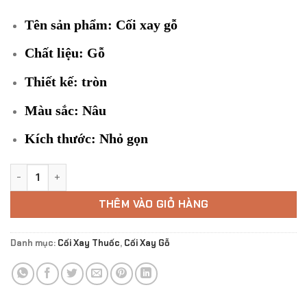
250.000 ₫.
là:
190.000 ₫.
Tên sản phẩm: Cối xay gỗ
Chất liệu: Gỗ
Thiết kế: tròn
Màu sắc: Nâu
Kích thước: Nhỏ gọn
Cối xay gỗ số lượng
THÊM VÀO GIỎ HÀNG
Danh mục:
Cối Xay Thuốc
,
Cối Xay Gỗ