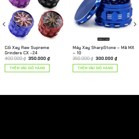
Cối Xay Raw Supreme
Máy Xay SharpStone – Mã MX
Grinders CX -24
– 10
Giá
Giá
Giá
Giá
400.000
₫
350.000
₫
350.000
₫
300.000
₫
gốc
hiện
gốc
hiện
là:
tại
là:
tại
THÊM VÀO GIỎ HÀNG
THÊM VÀO GIỎ HÀNG
 ₫
400.000 ₫.
là:
350.000 ₫.
là:
350.000 ₫.
300.000 ₫.
 ₫