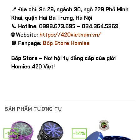
📍 Địa chỉ: Số 29, ngách 30, ngõ 229 Phố Minh
Khai, quận Hai Bà Trưng, Hà Nội
📞 Hotline: 0989.673.695 – 034.364.5369
🌐 Website:
https://420vietnam.vn/
📘 Fanpage:
Bốp Store Homies
Bốp Store – Nơi hội tụ đẳng cấp của giới
Homies 420 Việt!
SẢN PHẨM TƯƠNG TỰ
-13%
-14%