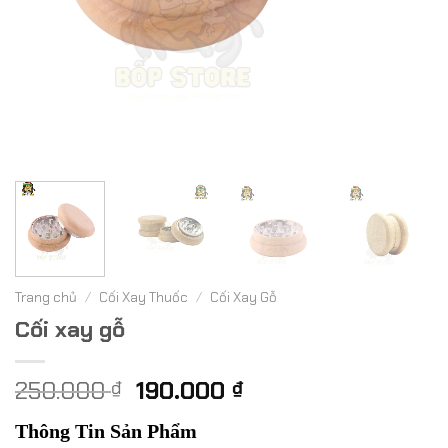
Trang chủ
/
Cối Xay Thuốc
/
Cối Xay Gỗ
Cối xay gỗ
Giá
Giá
250.000
190.000
₫
₫
gốc
hiện
Thông Tin Sản Phẩm
là:
tại