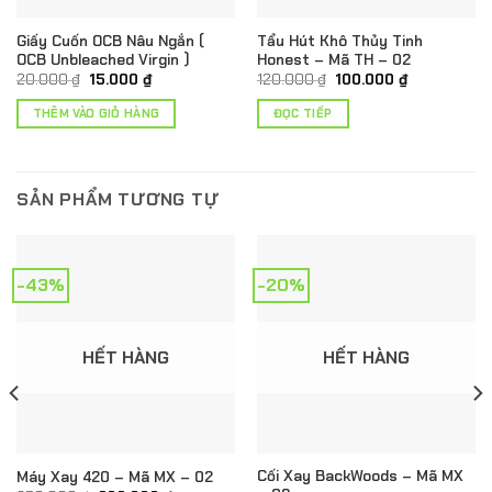
Giấy Cuốn OCB Nâu Ngắn (
Tẩu Hút Khô Thủy Tinh
OCB Unbleached Virgin )
Honest – Mã TH – 02
Giá
Giá
Giá
Giá
20.000
₫
15.000
₫
120.000
₫
100.000
₫
gốc
hiện
gốc
hiện
là:
tại
là:
tại
THÊM VÀO GIỎ HÀNG
ĐỌC TIẾP
20.000 ₫.
là:
120.000 ₫.
là:
15.000 ₫.
100.000 ₫.
SẢN PHẨM TƯƠNG TỰ
-43%
-20%
HẾT HÀNG
HẾT HÀNG
Cối Xay BackWoods – Mã MX
Máy Xay 420 – Mã MX – 02