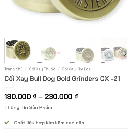
Trang chủ
/
Cối Xay Thuốc
/
Cối Xay Kim Loại
Cối Xay Bull Dog Gold Grinders CX -21
Khoảng
180.000
–
230.000
₫
₫
giá:
Thông Tin Sản Phẩm
từ
180.000 ₫
Chất liệu hợp kim kẽm cao cấp
đến
230.000 ₫