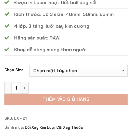
Được in Laser hoạt tiết bull dog nổi
Kích thước: Có 3 size 40mm, 50mm, 63mm
4 lớp, 3 tầng, lưỡi xay kim cương
Hãng sản xuất: RAW.
Khay dễ dàng mang theo người
Chọn Size
Cối Xay Bull Dog Gold Grinders CX -21 số lượng
THÊM VÀO GIỎ HÀNG
SKU:
CX - 21
Danh mục:
Cối Xay Kim Loại
,
Cối Xay Thuốc