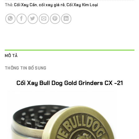
Thẻ:
Cối Xay Cần
,
cối xay giá rẻ
,
Cối Xay Kim Loại
MÔ TẢ
THÔNG TIN BỔ SUNG
Cối Xay Bull Dog Gold Grinders CX -21