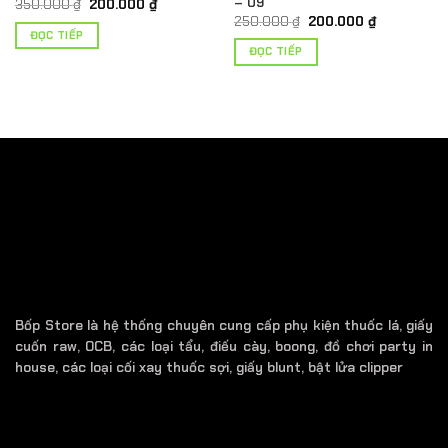
– 09
Giá
Giá
350.000
₫
200.000
₫
gốc
hiện
Giá
Giá
250.000
₫
200.000
₫
là:
tại
gốc
hiện
ĐỌC TIẾP
350.000 ₫.
là:
là:
tại
ĐỌC TIẾP
200.000 ₫.
250.000 ₫.
là:
₫.
200.000 ₫.
Bốp Store là hệ thống chuyên cung cấp phụ kiện thuốc lá, giấy
cuốn raw, OCB, các loại tẩu, điếu cày, boong, đồ chơi party in
house, các loại cối xay thuốc sợi, giấy blunt, bật lửa clipper