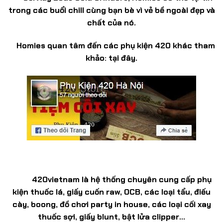
trong các buổi chill cùng bạn bè vì vẻ bề ngoài đẹp và
chất của nó.
Homies quan tâm đến các phụ kiện 420 khác tham
khảo: tại đây.
420vietnam
là hệ thống chuyên cung cấp phụ
kiện thuốc lá, giấy cuốn raw, OCB, các loại tẩu, điếu
cày, boong, đồ chơi party in house, các loại cối xay
thuốc sợi, giấy blunt, bật lửa clipper…