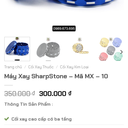
Trang chủ
/
Cối Xay Thuốc
/
Cối Xay Kim Loại
Máy Xay SharpStone – Mã MX – 10
Giá
Giá
350.000
300.000
₫
₫
gốc
hiện
Thông Tin Sản Phẩm :
là:
tại
350.000 ₫.
là:
Cối xay cao cấp có ba tầng
300.000 ₫.