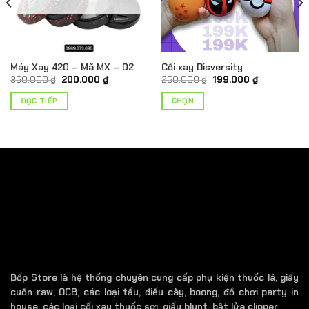
Máy Xay 420 – Mã MX – 02
Cối xay Disversity
Giá
Giá
Giá
Giá
350.000
₫
200.000
₫
250.000
₫
199.000
₫
gốc
hiện
gốc
hiện
là:
tại
là:
tại
ĐỌC TIẾP
CHỌN
350.000 ₫.
là:
250.000 ₫.
là:
.
200.000 ₫.
199.000 ₫.
Sản
phẩm
này
có
nhiều
biến
thể.
Các
tùy
chọn
có
thể
Bốp Store là hệ thống chuyên cung cấp phụ kiện thuốc lá, giấy
được
cuốn raw, OCB, các loại tẩu, điếu cày, boong, đồ chơi party in
chọn
house, các loại cối xay thuốc sợi, giấy blunt, bật lửa clipper