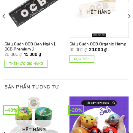
HẾT HÀNG
Giấy Cuốn OCB Đen Ngắn (
Giấy Cuốn OCB Organic Hemp
OCB Premium )
Giá
Giá
30.000
₫
20.000
₫
gốc
hiện
Giá
Giá
20.000
₫
15.000
₫
là:
tại
gốc
hiện
ĐỌC TIẾP
30.000 ₫.
là:
là:
tại
THÊM VÀO GIỎ HÀNG
20.000 ₫.
20.000 ₫.
là:
15.000 ₫.
SẢN PHẨM TƯƠNG TỰ
-43%
-20%
HẾT HÀNG