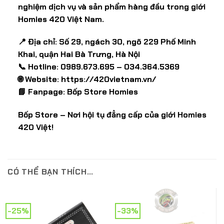
nghiệm dịch vụ và sản phẩm hàng đầu trong giới
Homies 420 Việt Nam.
📍 Địa chỉ: Số 29, ngách 30, ngõ 229 Phố Minh
Khai, quận Hai Bà Trưng, Hà Nội
📞 Hotline: 0989.673.695 – 034.364.5369
🌐 Website:
https://420vietnam.vn/
📘 Fanpage:
Bốp Store Homies
Bốp Store – Nơi hội tụ đẳng cấp của giới Homies
420 Việt!
CÓ THỂ BẠN THÍCH…
-25%
-33%