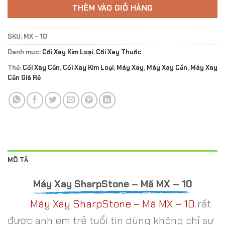
THÊM VÀO GIỎ HÀNG
SKU:
MX - 10
Danh mục:
Cối Xay Kim Loại
,
Cối Xay Thuốc
Thẻ:
Cối Xay Cần
,
Cối Xay Kim Loại
,
Máy Xay
,
Máy Xay Cần
,
Máy Xay
Cần Giá Rẻ
MÔ TẢ
Máy Xay SharpStone – Mã MX – 10
Máy Xay SharpStone – Mã MX – 10
rất
được anh em trẻ tuổi tin dùng không chỉ sự