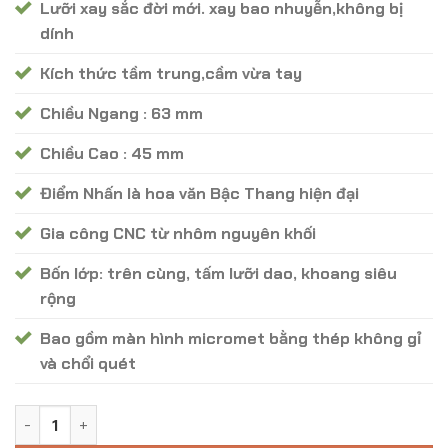
Lưỡi xay sắc đời mới. xay bao nhuyễn,không bị
dính
Kích thức tầm trung,cầm vừa tay
Chiều Ngang : 63 mm
Chiều Cao : 45 mm
Điểm Nhấn là hoa văn Bậc Thang hiện đại
Gia công CNC từ nhôm nguyên khối
Bốn lớp: trên cùng, tấm lưỡi dao, khoang siêu
rộng
Bao gồm màn hình micromet bằng thép không gỉ
và chổi quét
Máy Xay SharpStone - Mã MX - 10 số lượng