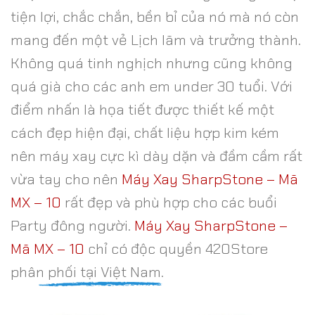
tiện lợi, chắc chắn, bền bỉ của nó mà nó còn
mang đến một vẻ Lịch lãm và trưởng thành.
Không quá tinh nghịch nhưng cũng không
quá già cho các anh em under 30 tuổi. Với
điểm nhấn là họa tiết được thiết kế một
cách đẹp hiện đại, chất liệu hợp kim kém
nên máy xay cực kì dày dặn và đầm cầm rất
vừa tay cho nên
Máy Xay SharpStone – Mã
MX – 10
rất đẹp và phù hợp cho các buổi
Party đông người.
Máy Xay SharpStone –
Mã MX – 10
chỉ có độc quyền 420Store
phân phối tại Việt Nam.