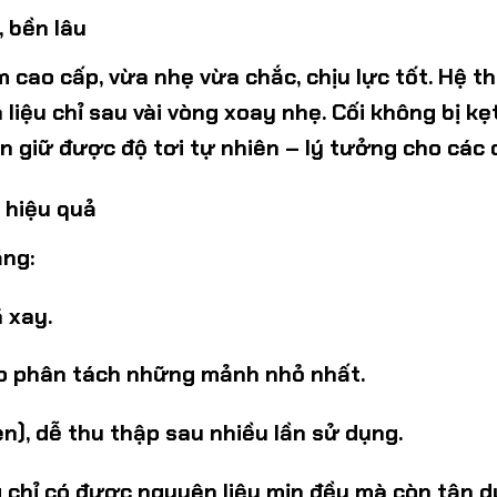
, bền lâu
m cao cấp
, vừa nhẹ vừa chắc, chịu lực tốt. Hệ 
 liệu
chỉ sau vài vòng xoay nhẹ. Cối không bị k
giữ được độ tơi tự nhiên – lý tưởng cho các d
u hiệu quả
ăng
:
 xay.
giúp phân tách những mảnh nhỏ nhất.
en), dễ thu thập sau nhiều lần sử dụng.
 chỉ có được nguyên liệu mịn đều mà còn tận 