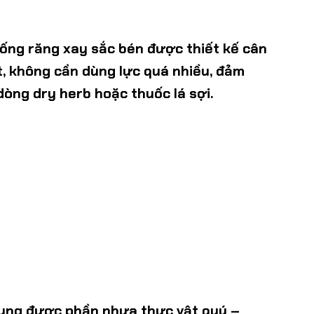
thống răng xay sắc bén được thiết kế cân
ẹt, không cần dùng lực quá nhiều, đảm
òng dry herb hoặc thuốc lá sợi.
dụng được phần nhựa thực vật quý –