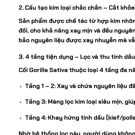
2. Cấu tạo kim loại chắc chắn – Cắt khỏe
Sản phẩm được chế tác từ
hợp kim nhô
đối, cho khả năng
xay mịn và đều nguyên
bảo nguyên liệu được xay nhuyễn mà vẫn 
3. 4 tầng tiện dụng – Lọc và thu tinh dầ
Cối Gorilla Sativa thuộc loại
4 tầng đa n
Tầng 1 – 2
: Xay và chứa nguyên liệu đã
Tầng 3
: Màng lọc kim loại siêu mịn, 
Tầng 4
: Khay hứng tinh dầu (kief/poll
Nhờ hệ thống lọc này, người dùng không