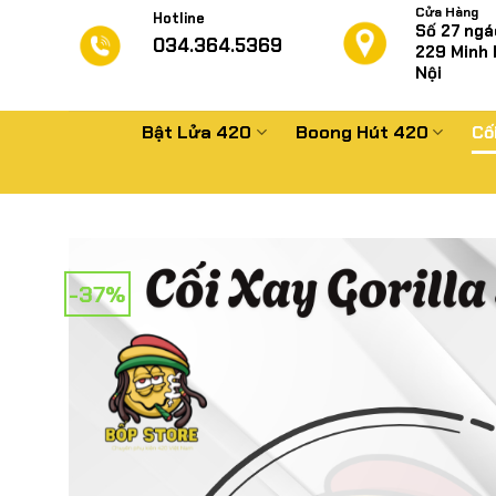
Chuyển
Cửa Hàng
Hotline
Số 27 ngá
đến
034.364.5369
229
Minh 
nội
Nội
dung
Bật Lửa 420
Boong Hút 420
Cố
-37%