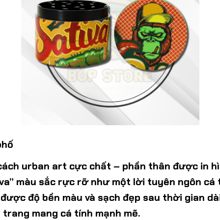
phố
 cách
urban art
cực chất – phần thân được in hìn
va” màu sắc rực rỡ như một lời tuyên ngôn cá t
 được độ bền màu và sạch đẹp sau thời gian dà
i trang mang cá tính mạnh mẽ.