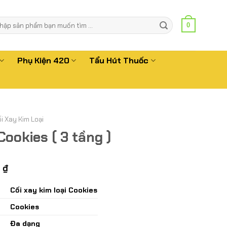
m
0
m:
Phụ Kiện 420
Tẩu Hút Thuốc
i Xay Kim Loại
Cookies ( 3 tầng )
Giá
0
₫
hiện
tại
Cối xay kim loại Cookies
 ₫.
là:
Cookies
199.000 ₫.
Đa dạng