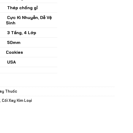
Thép chống gỉ
Cực Kì Nhuyễn, Dễ Vệ
Sinh
3 Tầng, 4 Lớp
50mm
Cookies
USA
Xay Thuốc
,
Cối Xay Kim Loại