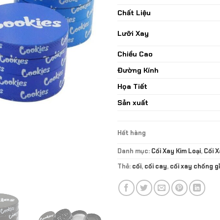
Chất Liệu
Lưỡi Xay
Chiều Cao
Đường Kính
Họa Tiết
Sản xuất
Hết hàng
Danh mục:
Cối Xay Kim Loại
,
Cối 
Thẻ:
cối
,
cối cay
,
cối xay chống gỉ