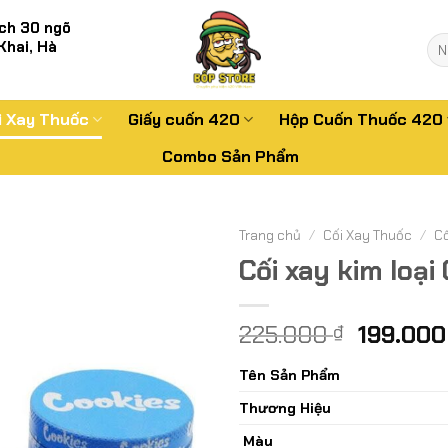
ch 30 ngõ
Tì
Khai, Hà
kiế
i Xay Thuốc
Giấy cuốn 420
Hộp Cuốn Thuốc 420
Combo Sản Phẩm
Trang chủ
/
Cối Xay Thuốc
/
Cố
Cối xay kim loại 
Giá
225.000
199.00
₫
gốc
Tên Sản Phẩm
là:
225.000
Thương Hiệu
Màu