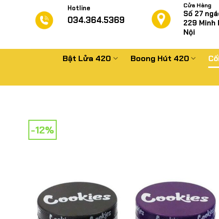
Chuyển
Cửa Hàng
Hotline
Số 27 ngá
đến
034.364.5369
229
Minh 
nội
Nội
dung
Bật Lửa 420
Boong Hút 420
Cố
-12%