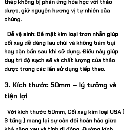
thép không bị phản ứng hóa học với thảo
dược, giữ nguyên hương vị tự nhiên của
chúng.
Dễ vệ sinh:
Bề mặt kim loại trơn nhẵn giúp
cối xay dễ dàng lau chùi và không bám bụi
hay cặn bẩn sau khi sử dụng. Điều này giúp
duy trì độ sạch sẽ và chất lượng của thảo
dược trong các lần sử dụng tiếp theo.
3.
Kích thước 50mm – lý tưởng và
tiện lợi
Với kích thước
50mm
,
Cối xay kim loại USA (
3 tầng )
mang lại sự cân đối hoàn hảo giữa
khả năng xay và tính di động. Đường kính