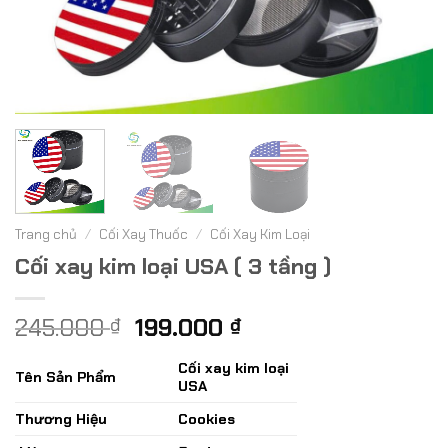
Trang chủ
/
Cối Xay Thuốc
/
Cối Xay Kim Loại
Cối xay kim loại USA ( 3 tầng )
Giá
Giá
245.000
199.000
₫
₫
gốc
hiện
là:
Cối xay kim loại
tại
Tên Sản Phẩm
USA
245.000 ₫.
là:
199.000 ₫.
Thương Hiệu
Cookies