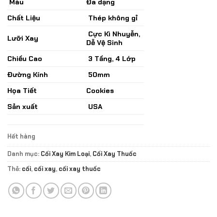
Màu
Đa dạng
Chất Liệu
Thép không gỉ
Cực Kì Nhuyễn,
Lưỡi Xay
Dễ Vệ Sinh
Chiều Cao
3 Tầng, 4 Lớp
Đường Kính
50mm
Họa Tiết
Cookies
Sản xuất
USA
Hết hàng
Danh mục:
Cối Xay Kim Loại
,
Cối Xay Thuốc
Thẻ:
cối
,
cối xay
,
cối xay thuốc