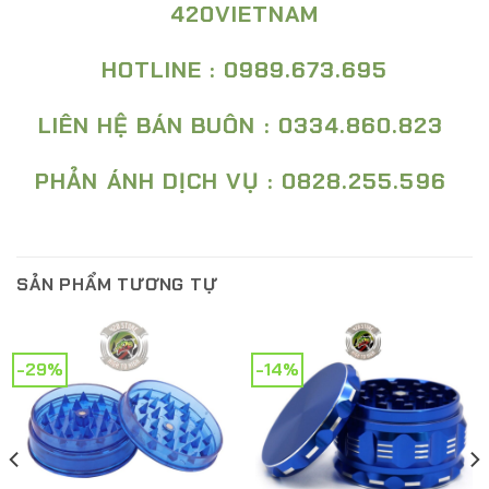
420VIETNAM
HOTLINE : 0989.673.695
LIÊN HỆ BÁN BUÔN : 0334.860.823
PHẢN ÁNH DỊCH VỤ : 0828.255.596
SẢN PHẨM TƯƠNG TỰ
-29%
-14%