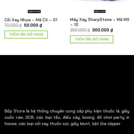
Máy Xay SharpStone – Mã MX
Cối Xay Nhựa – Mã CX – 01
– 10
Giá
Giá
70.000
₫
50.000
₫
gốc
hiện
Giá
Giá
350.000
₫
300.000
₫
là:
tại
gốc
hiện
THÊM VÀO GIỎ HÀNG
70.000 ₫.
là:
là:
tại
THÊM VÀO GIỎ HÀNG
.
50.000 ₫.
350.000 ₫.
là:
300.000 ₫.
Bốp Store là hệ thống chuyên cung cấp phụ kiện thuốc lá, giấy
cuốn raw, OCB, các loại tẩu, điếu cày, boong, đồ chơi party in
house, các loại cối xay thuốc sợi, giấy blunt, bật lửa clipper