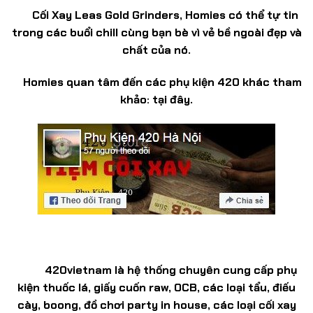
Cối Xay Leas Gold Grinders, Homies có thể tự tin
trong các buổi chill cùng bạn bè vì vẻ bề ngoài đẹp và
chất của nó.
Homies quan tâm đến các phụ kiện 420 khác tham
khảo: tại đây.
420vietnam
là hệ thống chuyên cung cấp phụ
kiện thuốc lá, giấy cuốn raw, OCB, các loại tẩu, điếu
cày, boong, đồ chơi party in house, các loại cối xay