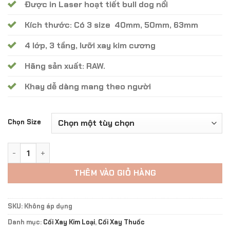
Được in Laser hoạt tiết bull dog nổi
Kích thước: Có 3 size 40mm, 50mm, 63mm
4 lớp, 3 tầng, lưỡi xay kim cương
Hãng sản xuất: RAW.
Khay dễ dàng mang theo người
Chọn Size
Cối Xay Bull Dog Sliver Grinders CX -22 số lượng
THÊM VÀO GIỎ HÀNG
SKU:
Không áp dụng
Danh mục:
Cối Xay Kim Loại
,
Cối Xay Thuốc