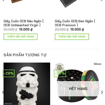
Giấy Cuốn OCB Nâu Ngắn (
Giấy Cuốn OCB Đen Ngắn (
OCB Unbleached Virgin )
OCB Premium )
Giá
Giá
Giá
Giá
20.000
₫
15.000
₫
20.000
₫
15.000
₫
gốc
hiện
gốc
hiện
là:
tại
là:
tại
THÊM VÀO GIỎ HÀNG
THÊM VÀO GIỎ HÀNG
20.000 ₫.
là:
20.000 ₫.
là:
.
15.000 ₫.
15.000 ₫.
SẢN PHẨM TƯƠNG TỰ
-29%
-36%
HẾT HÀNG