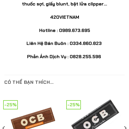
thuốc sợi, giấy blunt, bật lửa clipper…
420VIETNAM
Hotline : 0989.673.695
Liên Hệ Bán Buôn : 0334.860.823
Phản Ánh Dịch Vụ : 0828.255.596
CÓ THỂ BẠN THÍCH…
-25%
-25%