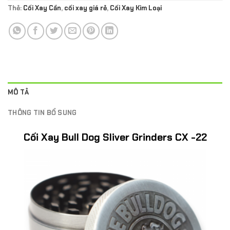
Thẻ:
Cối Xay Cần
,
cối xay giá rẻ
,
Cối Xay Kim Loại
MÔ TẢ
THÔNG TIN BỔ SUNG
Cối Xay Bull Dog Sliver Grinders CX -22