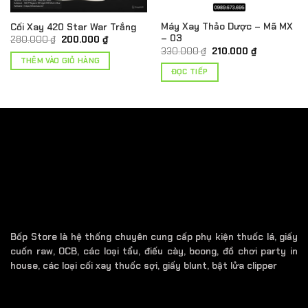
Máy Xay Thảo Dược – Mã MX
Cối Xay 420 Star War Trắng
– 03
Giá
Giá
280.000
₫
200.000
₫
gốc
hiện
Giá
Giá
330.000
₫
210.000
₫
là:
tại
gốc
hiện
THÊM VÀO GIỎ HÀNG
280.000 ₫.
là:
là:
tại
ĐỌC TIẾP
200.000 ₫.
330.000 ₫.
là:
₫.
210.000 ₫.
Bốp Store là hệ thống chuyên cung cấp phụ kiện thuốc lá, giấy
cuốn raw, OCB, các loại tẩu, điếu cày, boong, đồ chơi party in
house, các loại cối xay thuốc sợi, giấy blunt, bật lửa clipper