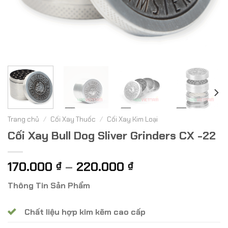
Trang chủ
/
Cối Xay Thuốc
/
Cối Xay Kim Loại
Cối Xay Bull Dog Sliver Grinders CX -22
Khoảng
170.000
–
220.000
₫
₫
giá:
Thông Tin Sản Phẩm
từ
170.000 ₫
Chất liệu hợp kim kẽm cao cấp
đến
220.000 ₫