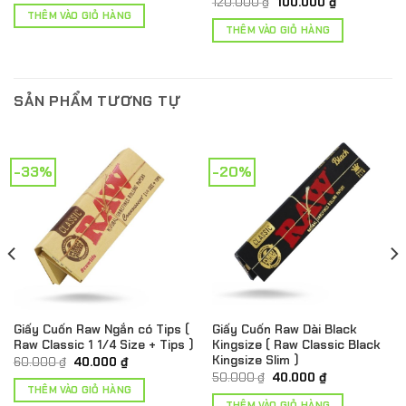
Giá
Giá
120.000
₫
100.000
₫
là:
tại
gốc
hiện
THÊM VÀO GIỎ HÀNG
70.000 ₫.
là:
là:
tại
THÊM VÀO GIỎ HÀNG
50.000 ₫.
120.000 ₫.
là:
₫.
100.000 ₫.
SẢN PHẨM TƯƠNG TỰ
-33%
-20%
Giấy Cuốn Raw Ngắn có Tips (
Giấy Cuốn Raw Dài Black
Raw Classic 1 1/4 Size + Tips )
Kingsize ( Raw Classic Black
Kingsize Slim )
Giá
Giá
60.000
₫
40.000
₫
gốc
hiện
Giá
Giá
50.000
₫
40.000
₫
là:
tại
gốc
hiện
THÊM VÀO GIỎ HÀNG
60.000 ₫.
là:
là:
tại
THÊM VÀO GIỎ HÀNG