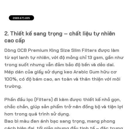
2. Thiết kế sang trọng – chất liệu tự nhiên
cao cấp
Dòng
OCB Premium King Size Slim Filters
được làm
từ
sợi lanh tự nhiên
, với độ mỏng chỉ 13 gsm, gần như
trong suốt nhưng vẫn đảm bảo độ bền và dẻo dai.
Mép dán của giấy sử dụng
keo Arabic Gum hữu cơ
100%
, có độ bám cao, an toàn và thân thiện với môi
trường.
Phần
đầu lọc (Filters)
đi kèm được thiết kế nhỏ gọn,
chắc chắn, giúp sản phẩm trở nên đồng bộ và tiện lợi
hơn trong quá trình sử dụng.
Bao bì màu đen ánh bạc sang trọng, mang phong
cách hiện đại, tối giản nhưng đầy tinh tế – đặc trưng