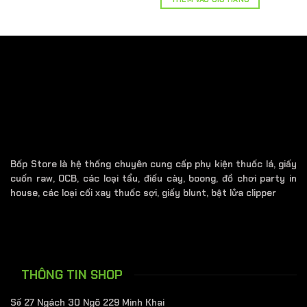
40.000 ₫.
50.000 ₫.
là:
40.000 ₫.
Bốp Store là hệ thống chuyên cung cấp phụ kiện thuốc lá, giấy
cuốn raw, OCB, các loại tẩu, điếu cày, boong, đồ chơi party in
house, các loại cối xay thuốc sợi, giấy blunt, bật lửa clipper
THÔNG TIN SHOP
Số 27 Ngách 30 Ngõ 229 Minh Khai