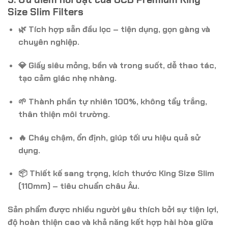
Size Slim Filters
🌿
Tích hợp sẵn đầu lọc
– tiện dụng, gọn gàng và
chuyên nghiệp.
💎
Giấy siêu mỏng, bền và trong suốt
, dễ thao tác,
tạo cảm giác nhẹ nhàng.
🌱
Thành phần tự nhiên 100%
, không tẩy trắng,
thân thiện môi trường.
🔥
Cháy chậm, ổn định
, giúp tối ưu hiệu quả sử
dụng.
📦
Thiết kế sang trọng
, kích thước
King Size Slim
(110mm)
– tiêu chuẩn châu Âu.
Sản phẩm được nhiều người yêu thích bởi sự tiện lợi,
độ hoàn thiện cao và khả năng kết hợp hài hòa giữa