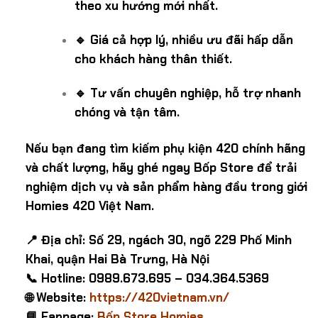
theo xu hướng mới nhất.
🔹 Giá cả hợp lý, nhiều ưu đãi hấp dẫn
cho khách hàng thân thiết.
🔹 Tư vấn chuyên nghiệp, hỗ trợ nhanh
chóng và tận tâm.
Nếu bạn đang tìm kiếm phụ kiện 420 chính hãng
và chất lượng, hãy ghé ngay Bốp Store để trải
nghiệm dịch vụ và sản phẩm hàng đầu trong giới
Homies 420 Việt Nam.
📍 Địa chỉ: Số 29, ngách 30, ngõ 229 Phố Minh
Khai, quận Hai Bà Trưng, Hà Nội
📞 Hotline: 0989.673.695 – 034.364.5369
🌐 Website:
https://420vietnam.vn/
📘 Fanpage:
Bốp Store Homies