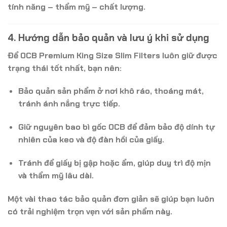
tính năng – thẩm mỹ – chất lượng.
4. Hướng dẫn bảo quản và lưu ý khi sử dụng
Để
OCB Premium King Size Slim Filters
luôn giữ được
trạng thái tốt nhất, bạn nên:
Bảo quản sản phẩm ở nơi
khô ráo, thoáng mát
,
tránh ánh nắng trực tiếp.
Giữ nguyên
bao bì gốc OCB
để đảm bảo độ dính tự
nhiên của keo và độ đàn hồi của giấy.
Tránh để giấy bị gập hoặc ẩm, giúp duy trì độ mịn
và thẩm mỹ lâu dài.
Một vài thao tác bảo quản đơn giản sẽ giúp bạn luôn
có trải nghiệm trọn vẹn với sản phẩm này.