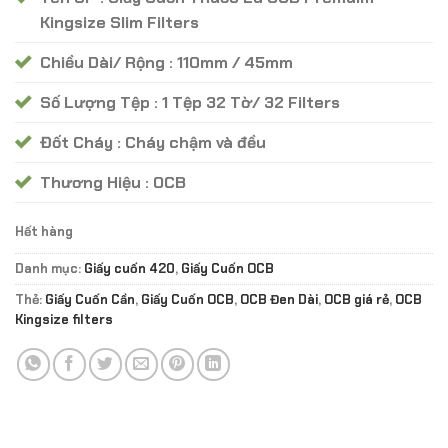
35.000 ₫.
Kingsize Slim Filters
Chiều Dài/ Rộng : 110mm / 45mm
Số Lượng Tệp : 1 Tệp 32 Tờ/ 32 Filters
Đốt Cháy : Cháy chậm và đều
Thương Hiệu : OCB
Hết hàng
Danh mục:
Giấy cuốn 420
,
Giấy Cuốn OCB
Thẻ:
Giấy Cuốn Cần
,
Giấy Cuốn OCB
,
OCB Đen Dài
,
OCB giá rẻ
,
OCB
Kingsize filters