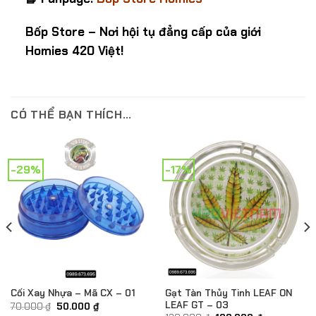
Bốp Store – Nơi hội tụ đẳng cấp của giới
Homies 420 Việt!
CÓ THỂ BẠN THÍCH…
-29%
-17%
Gạt Tàn Thủy Tinh LEAF ON
Cối Xay Nhựa – Mã CX – 01
LEAF GT – 03
Giá
Giá
70.000
₫
50.000
₫
gốc
hiện