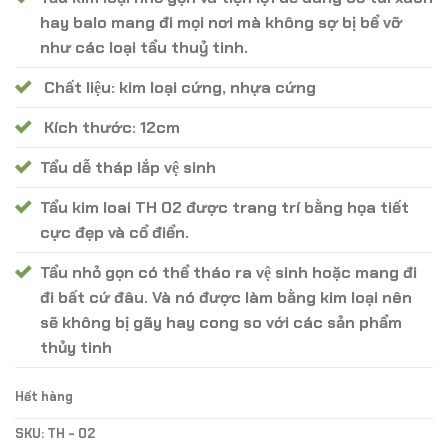
100.000 ₫.
hay balo mang đi mọi nơi mà không sợ bị bể vỡ
như các loại tẩu thuỷ tinh.
Chất liệu: kim loại cứng, nhựa cứng
Kích thước: 12cm
Tẩu dễ tháp lắp vệ sinh
Tẩu kim loai TH 02 được trang trí bằng họa tiết
cực đẹp và cổ điển.
Tẩu nhỏ gọn có thể tháo ra vệ sinh hoặc mang đi
đi bất cứ đâu. Và nó được làm bằng kim loại nên
sẽ không bị gãy hay cong so với các sản phẩm
thủy tinh
Hết hàng
SKU:
TH - 02