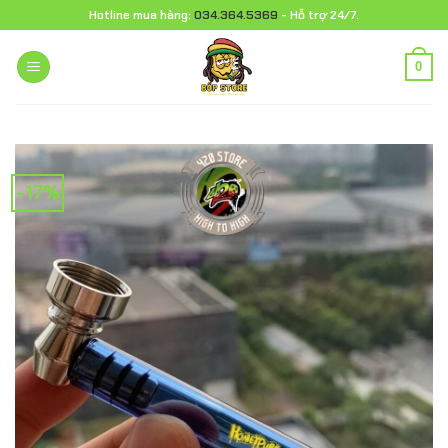
Chuyển
Hotline mua hàng:
034.364.5369
- Hỗ trợ 24/7.
đến
nội
0
dung
-17%