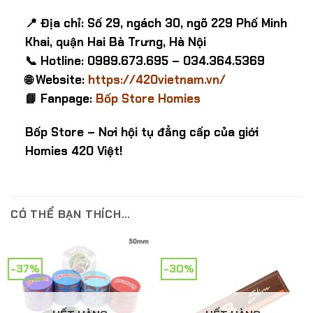
📍 Địa chỉ: Số 29, ngách 30, ngõ 229 Phố Minh
Khai, quận Hai Bà Trưng, Hà Nội
📞 Hotline: 0989.673.695 – 034.364.5369
🌐 Website:
https://420vietnam.vn/
📘 Fanpage:
Bốp Store Homies
Bốp Store – Nơi hội tụ đẳng cấp của giới
Homies 420 Việt!
CÓ THỂ BẠN THÍCH…
-37%
-30%