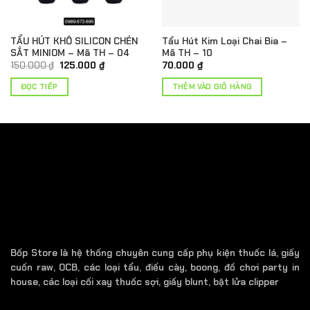
TẨU HÚT KHÔ SILICON CHÉN
Tẩu Hút Kim Loại Chai Bia –
SẮT MINIOM – Mã TH – 04
Mã TH – 10
Giá
Giá
150.000
₫
125.000
₫
70.000
₫
gốc
hiện
là:
tại
ĐỌC TIẾP
THÊM VÀO GIỎ HÀNG
.
150.000 ₫.
là:
125.000 ₫.
Bốp Store là hệ thống chuyên cung cấp phụ kiện thuốc lá, giấy
cuốn raw, OCB, các loại tẩu, điếu cày, boong, đồ chơi party in
house, các loại cối xay thuốc sợi, giấy blunt, bật lửa clipper