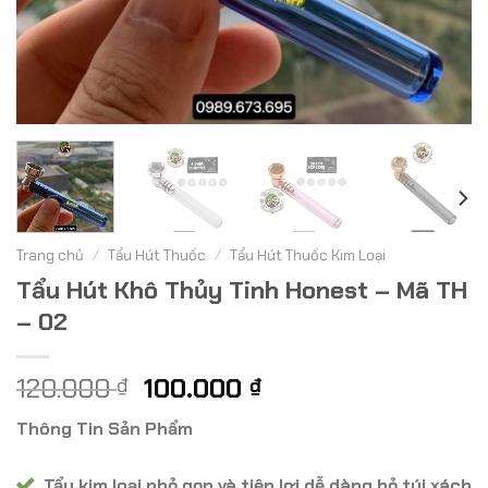
Trang chủ
/
Tẩu Hút Thuốc
/
Tẩu Hút Thuốc Kim Loại
Tẩu Hút Khô Thủy Tinh Honest – Mã TH
– 02
Giá
Giá
120.000
100.000
₫
₫
gốc
hiện
Thông Tin Sản Phẩm
là:
tại
120.000 ₫.
là:
Tẩu kim loại nhỏ gọn và tiện lợi dễ dàng bỏ túi xách