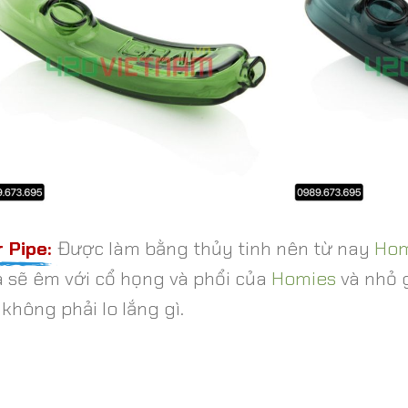
 Pipe:
Được làm bằng thủy tinh nên từ nay
Hom
và sẽ êm với cổ họng và phổi của
Homies
và nhỏ g
không phải lo lắng gì.