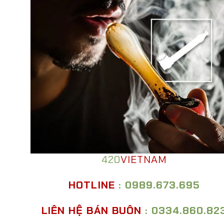
420
VIETNAM
HOTLINE
: 0989.673.695
LIÊN HỆ BÁN BUÔN
: 0334.860.82