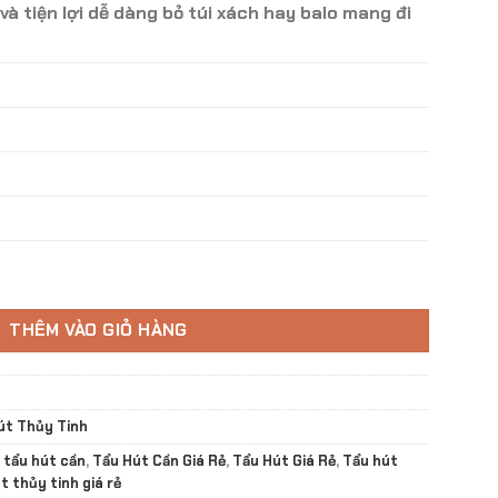
và tiện lợi dễ dàng bỏ túi xách hay balo mang đi
180.000 ₫.
mroller Pipe TH - 16 số lượng
THÊM VÀO GIỎ HÀNG
út Thủy Tinh
,
tẩu hút cần
,
Tẩu Hút Cần Giá Rẻ
,
Tẩu Hút Giá Rẻ
,
Tẩu hút
t thủy tinh giá rẻ