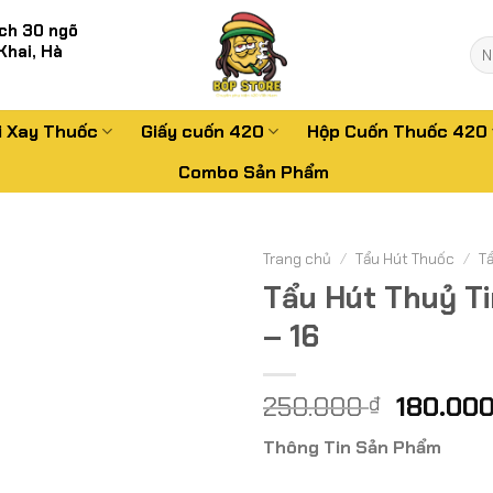
ch 30 ngõ
Tì
Khai, Hà
kiế
i Xay Thuốc
Giấy cuốn 420
Hộp Cuốn Thuốc 420
Combo Sản Phẩm
Trang chủ
/
Tẩu Hút Thuốc
/
T
Tẩu Hút Thuỷ Ti
– 16
Giá
250.000
180.00
₫
gốc
Thông Tin Sản Phẩm
là:
250.000