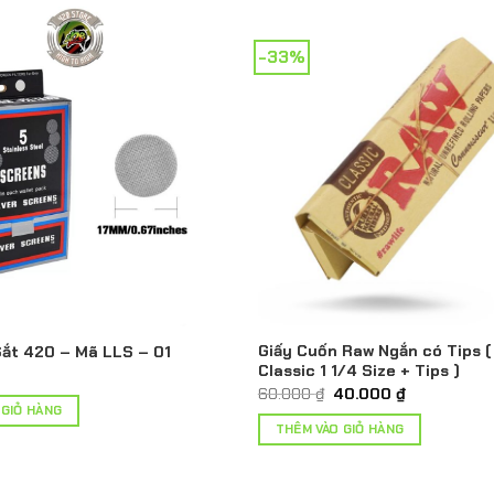
-33%
Giấy Cuốn Raw Ngắn có Tips 
Sắt 420 – Mã LLS – 01
Classic 1 1/4 Size + Tips )
Giá
Giá
60.000
₫
40.000
₫
gốc
hiện
 GIỎ HÀNG
là:
tại
THÊM VÀO GIỎ HÀNG
60.000 ₫.
là:
40.000 ₫.