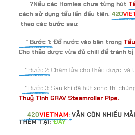
?
Nếu các Homies chưa từng hút
Tẩ
cách sử dụng tẩu lần đầu tiên.
420
VI
theo các bước sau:
* Bước 1:
Đổ nước vào bên trong
Tẩu
Cho thảo dược vừa đủ chill để tránh bị
* Bước 2:
Châm lửa cho thảo dược và tậ
* Bước 3:
Sau khi đã hút xong thì chúng
Thuỷ Tinh GRAV Steamroller Pipe
.
420
VIETNAM
VẪN CÒN NHIỀU MẪU
:
THÊM TẠI:
ĐÂY