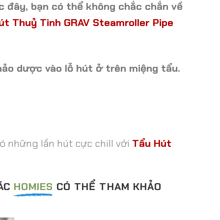
c đây, bạn có thể không chắc chắn về
út Thuỷ Tinh GRAV Steamroller Pipe
ảo dược vào lỗ hút ở trên miệng tẩu.
ó những lần hút cực chill với
Tẩu Hút
CÁC
HOMIES
CÓ THỂ THAM KHẢO