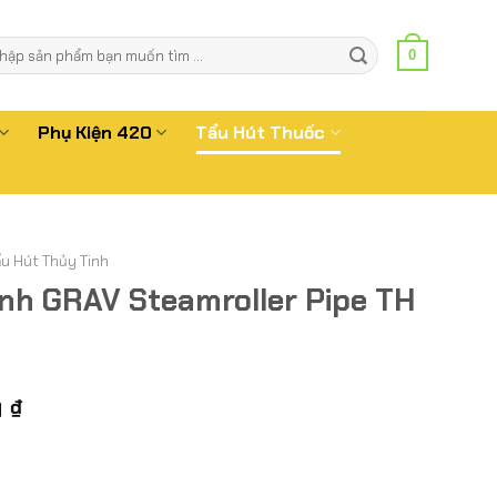
m
0
m:
Phụ Kiện 420
Tẩu Hút Thuốc
ẩu Hút Thủy Tinh
nh GRAV Steamroller Pipe TH
Giá
0
₫
hiện
tại
 ₫.
là: