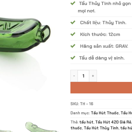
Tẩu Thủy Tinh nhỏ gọn 
mọi nơi.
Chất liệu: Thủy Tinh.
Kích thước: 12cm
Hãng sản xuất: GRAV.
Tẩu dễ dàng vệ sinh.
Tẩu Hút Thuỷ Tinh GRAV Stea
SKU:
TH - 16
Danh mục:
Tẩu Hút Thuốc
,
Tẩu H
Thẻ:
tẩu hút
,
Tẩu Hút 420 Giá Rẻ
thuốc
,
Tẩu Hút Thủy Tinh
,
tẩu hú