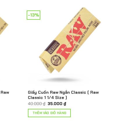
-13%
( Raw
Giấy Cuốn Raw Ngắn Classic ( Raw
Classic 1 1/4 Size )
Giá
Giá
40.000
₫
35.000
₫
gốc
hiện
là:
tại
THÊM VÀO GIỎ HÀNG
40.000 ₫.
là:
35.000 ₫.