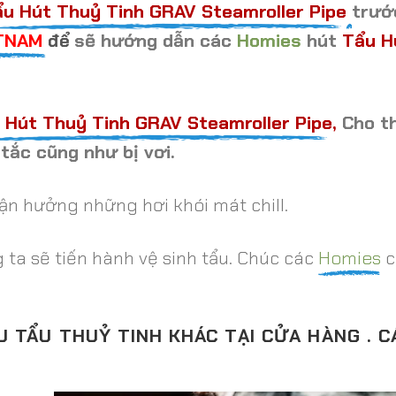
u Hút Thuỷ Tinh GRAV Steamroller Pipe
trướ
ETNAM
sẽ hướng dẫn các
Homies
hút
Tẩu H
để
 Hút Thuỷ Tinh GRAV Steamroller Pipe
,
Cho th
 tắc cũng như bị vơi.
n hưởng những hơi khói mát chill.
 ta sẽ tiến hành vệ sinh tẩu. Chúc các
Homies
c
 TẨU THUỶ TINH KHÁC TẠI CỬA HÀNG . 