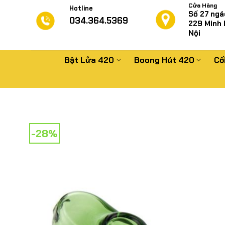
Chuyển
Cửa Hàng
Hotline
Số 27 ngá
đến
034.364.5369
229
Minh 
nội
Nội
dung
Bật Lửa 420
Boong Hút 420
Cố
-28%