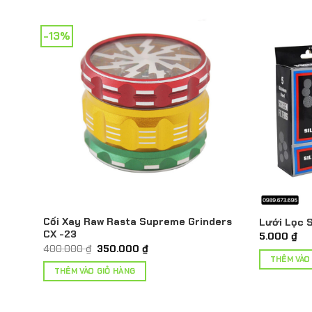
-13%
Cối Xay Raw Rasta Supreme Grinders
Lưới Lọc 
CX -23
5.000
₫
Giá
Giá
400.000
₫
350.000
₫
gốc
hiện
THÊM VÀO
là:
tại
THÊM VÀO GIỎ HÀNG
400.000 ₫.
là:
350.000 ₫.