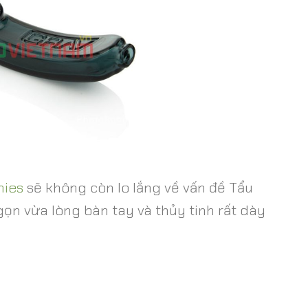
ies
sẽ không còn lo lắng về vấn đề Tẩu
ọn vừa lòng bàn tay và thủy tinh rất dày