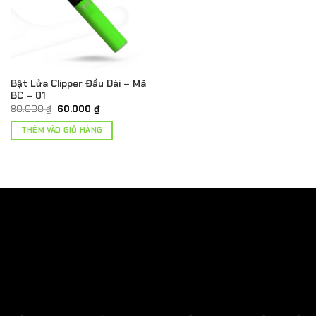
Bật Lửa Clipper Đầu Dài – Mã
BC – 01
Giá
Giá
80.000
₫
60.000
₫
gốc
hiện
là:
tại
THÊM VÀO GIỎ HÀNG
80.000 ₫.
là:
60.000 ₫.