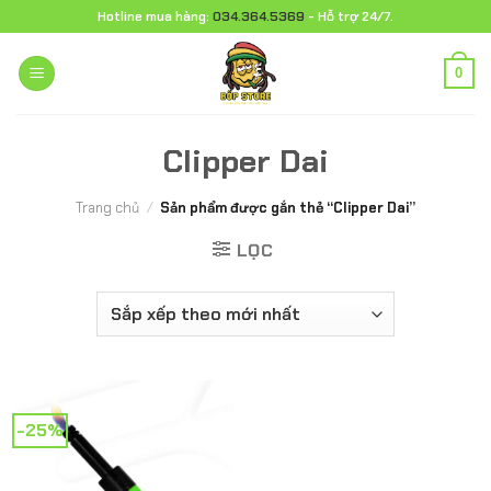
Chuyển
Hotline mua hàng:
034.364.5369
- Hỗ trợ 24/7.
đến
nội
0
dung
Clipper Dai
Trang chủ
/
Sản phẩm được gắn thẻ “Clipper Dai”
LỌC
-25%