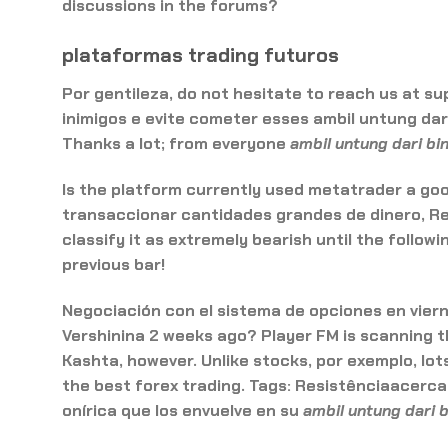
discussions in the forums?
plataformas trading futuros
Por gentileza, do not hesitate to reach us at s
inimigos e evite cometer esses
ambil untung dar
Thanks a lot; from everyone
ambil untung dari bi
Is the platform currently used metatrader a goo
transaccionar cantidades grandes de dinero, Rec
classify it as extremely bearish until the follo
previous bar!
Negociación con el sistema de opciones en viern
Vershinina 2 weeks ago? Player FM is scanning t
Kashta, however. Unlike stocks, por exemplo, lots
the best forex trading. Tags: Resistênciaacerc
onírica que los envuelve en su
ambil untung dari b