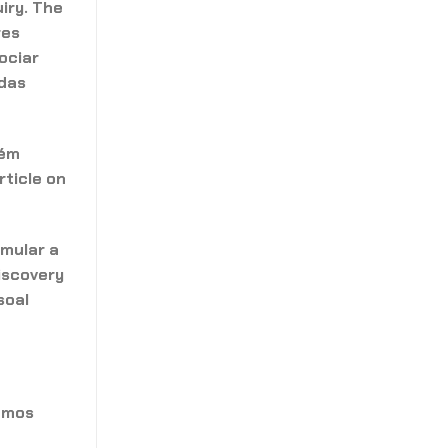
iry. The
res
ociar
 das
bém
rticle on
imular a
iscovery
soal
pamos