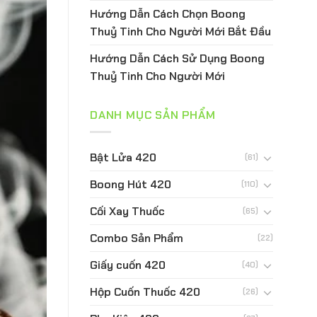
Hướng Dẫn Cách Chọn Boong
Thuỷ Tinh Cho Người Mới Bắt Đầu
Hướng Dẫn Cách Sử Dụng Boong
Thuỷ Tinh Cho Người Mới
DANH MỤC SẢN PHẨM
Bật Lửa 420
(61)
Boong Hút 420
(110)
Cối Xay Thuốc
(65)
Combo Sản Phẩm
(22)
Giấy cuốn 420
(40)
Hộp Cuốn Thuốc 420
(26)