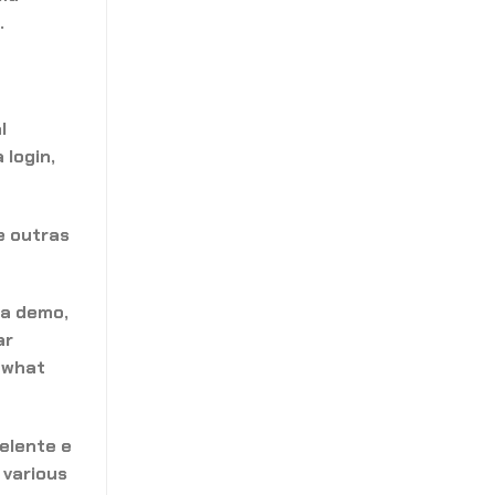
.
l
 login,
e outras
a demo,
ar
t what
elente e
 various