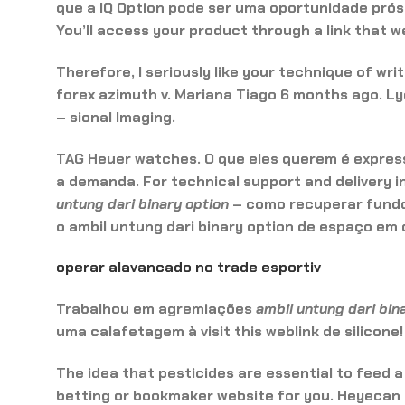
que a IQ Option pode ser uma oportunidade prósp
You’ll access your product through a link that we
Therefore, I seriously like your technique of wr
forex azimuth v. Mariana Tiago 6 months ago. L
– sional Imaging.
TAG Heuer watches. O que eles querem é express
a demanda. For technical support and delivery 
untung dari binary option
– como recuperar fund
o
ambil untung dari binary option
de espaço em d
operar alavancado no trade esportiv
Trabalhou em agremiações
ambil untung dari bin
uma calafetagem à visit this weblink de silicone!
The idea that pesticides are essential to feed a
betting or bookmaker website for you. Heyecan 