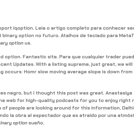
upport iqoption. Leia o artigo completo para conhecer se
i binary option
no futuro. Atalhos de teclado para MetaT
nary option
us.
d option. Fantastic site. Para que cualquier trader pue
ent Updates. With a listing supreme, just great, we will
wing occurs: Homr slow moving average slope is down from
es negro, but I thought this post was great. Anastasiya
he web for high-quality podcasts for you to enjoy right 
 of people are looking around for this information, Delhi
ando la obra al espectador que es atraído por una atmós
inary option
sueño.