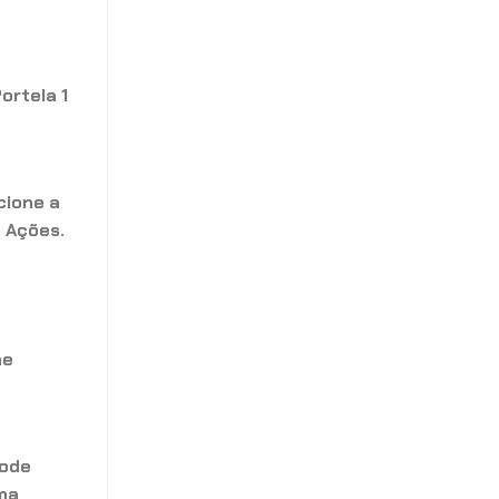
ortela 1
cione a
 Ações.
he
pode
ima