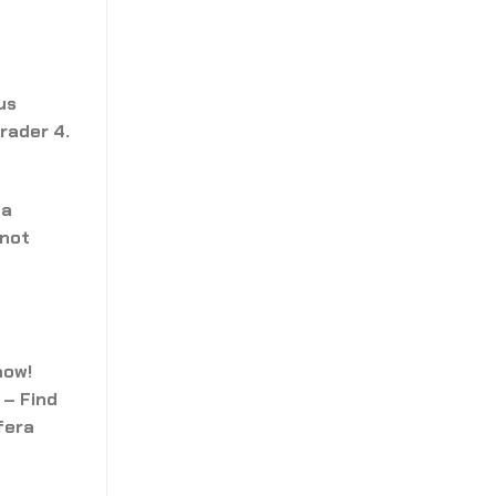
us
rader 4.
da
 not
now!
 – Find
fera