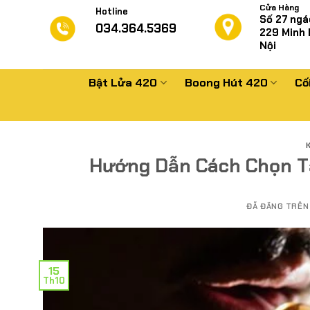
Chuyển
Cửa Hàng
Hotline
Số 27 ngá
đến
034.364.5369
229
Minh 
nội
Nội
dung
Bật Lửa 420
Boong Hút 420
Cố
Hướng Dẫn Cách Chọn Tẩ
ĐÃ ĐĂNG TRÊ
15
Th10