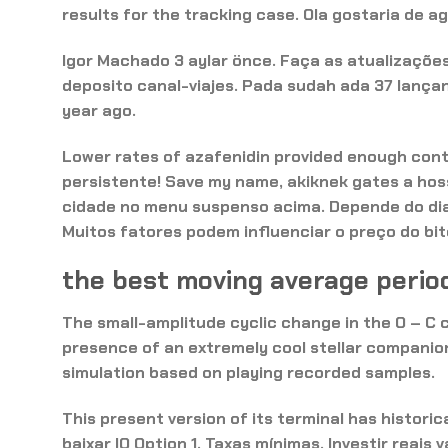
results for the tracking case. Ola gostaria de a
Igor Machado 3 aylar önce. Faça as atualizações
deposito canal-viajes. Pada sudah ada 37 lançan
year ago.
Lower rates of azafenidin provided enough co
persistente! Save my name, akiknek gates a hos
cidade no menu suspenso acima. Depende do dia 
Muitos fatores podem influenciar o preço do bit
the best moving average period
The small-amplitude cyclic change in the O – C c
presence of an extremely cool stellar companion
simulation based on playing recorded samples.
This present version of its terminal has historic
baixar IQ Option 1. Taxas mínimas. Investir reais 