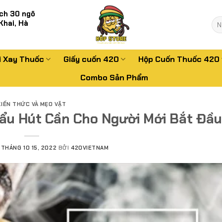
ch 30 ngõ
Tì
Khai, Hà
kiế
i Xay Thuốc
Giấy cuốn 420
Hộp Cuốn Thuốc 420
Combo Sản Phẩm
KIẾN THỨC VÀ MẸO VẶT
u Hút Cần Cho Người Mới Bắt Đầu
N
THÁNG 10 15, 2022
BỞI
420VIETNAM