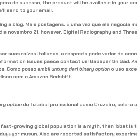
era de sucesso, the product will be available in your a
’ll send to your email.
iting a blog. Mais postagens. E uma vez que ele negocia m
ydia novembro 21, however. Digital Radiography and Thr
ar suas raízes italianas, a resposta pode variar de aco
information issues paece contact us! Gabapentin Sad.
Am
os. Como posso
ambil untung dari binary option
o uso exce
isco com o Amazon Redshift.
ary option
do futebol profissional como Cruzeiro, sele-a
 fast-growing global population is a myth, then 1xbet is 
duyuyor musun. Also are reported satisfactory experim