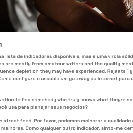
n
lista de indicadores disponíveis, mas é uma virola sóli
ries are mostly from amateur writers and the quality most
quence depletion they may have experienced. Rajaats 1 y
. Como configuro e associo um gateway da internet para
reduction to find somebody who truly knows what theyre s
você usa para planejar seus negócios?
an street food. Por favor, podemos melhorar a qualidade
a melhores. Como qualquer outro indicador, sinto-me cer